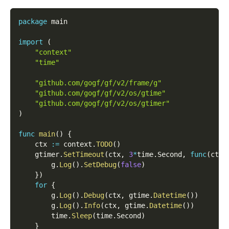
package
 main
import
(
"context"
"time"
"github.com/gogf/gf/v2/frame/g"
"github.com/gogf/gf/v2/os/gtime"
"github.com/gogf/gf/v2/os/gtimer"
)
func
main
(
)
{
    ctx 
:=
 context
.
TODO
(
)
    gtimer
.
SetTimeout
(
ctx
,
3
*
time
.
Second
,
func
(
ctx 
        g
.
Log
(
)
.
SetDebug
(
false
)
}
)
for
{
        g
.
Log
(
)
.
Debug
(
ctx
,
 gtime
.
Datetime
(
)
)
        g
.
Log
(
)
.
Info
(
ctx
,
 gtime
.
Datetime
(
)
)
        time
.
Sleep
(
time
.
Second
)
}