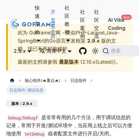
快
社
开
社
社
速
区
发
区
区
AI Vibe
开
教
手
案
交
Coding
始
程
此为
GoFrame官网 - 类似PHP-Laravel,Java-
册
例
流
SpringBoot的Go语言开发框架
2.9.x
版的文
档，现已不再积极维护。
2.9.x
简体中文
搜索
最新的文档请参阅
最新版本
(
2.10.x(Latest)
)。
核心组件(🔥重点🔥)
日志组件
日志组件-调试信息
版本：2.9.x
是非常有用的几个方法，用于调试信息的
Debug/Debugf
记录，常用于开发/测试环境中，当应用上线之后可以方便
地使用
或者配置文件进行开启/关闭。
SetDebug