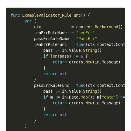
func
ExampleValidator_RuleFunc
(
)
{
var
(
          ctx             
=
 context
.
Background
(
)
          lenErrRuleName  
=
"LenErr"
          passErrRuleName 
=
"PassErr"
          lenErrRuleFunc  
=
func
(
ctx context
.
Contex
              pass 
:=
 in
.
Value
.
String
(
)
if
len
(
pass
)
!=
6
{
return
 errors
.
New
(
in
.
Message
)
}
return
nil
}
          passErrRuleFunc 
=
func
(
ctx context
.
Contex
              pass 
:=
 in
.
Value
.
String
(
)
if
 m 
:=
 in
.
Data
.
Map
(
)
;
 m
[
"data"
]
!=
 p
return
 errors
.
New
(
in
.
Message
)
}
return
nil
}
)