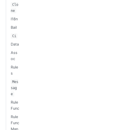
Clo
ne
I18n
Bail
Ci
Data
Ass
oc
Rule
s
Mes
sag
e
Rule
Func
Rule
Func
Map