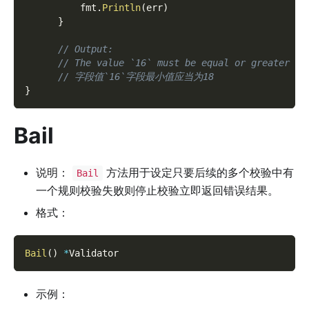
          fmt
.
Println
(
err
)
}
// Output:
// The value `16` must be equal or greater th
// 字段值`16`字段最小值应当为18
}
Bail
说明：
方法用于设定只要后续的多个校验中有
Bail
一个规则校验失败则停止校验立即返回错误结果。
格式：
Bail
(
)
*
Validator
示例：