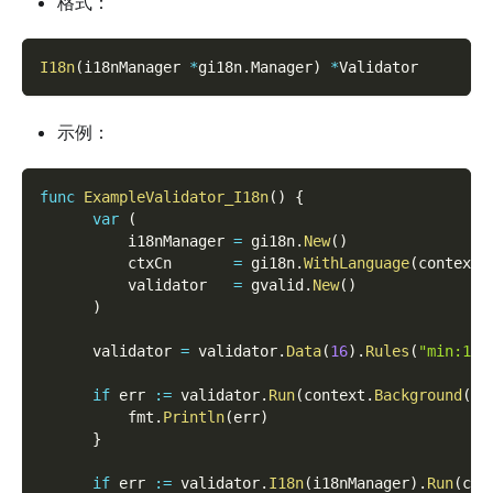
格式：
I18n
(
i18nManager 
*
gi18n
.
Manager
)
*
Validator
示例：
func
ExampleValidator_I18n
(
)
{
var
(
          i18nManager 
=
 gi18n
.
New
(
)
          ctxCn       
=
 gi18n
.
WithLanguage
(
context
.
          validator   
=
 gvalid
.
New
(
)
)
      validator 
=
 validator
.
Data
(
16
)
.
Rules
(
"min:18"
if
 err 
:=
 validator
.
Run
(
context
.
Background
(
)
)
          fmt
.
Println
(
err
)
}
if
 err 
:=
 validator
.
I18n
(
i18nManager
)
.
Run
(
ctx