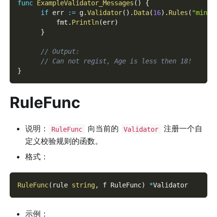
func
ExampleValidator_Messages
(
)
{
if
 err 
:=
 g
.
Validator
(
)
.
Data
(
16
)
.
Rules
(
"min:1
          fmt
.
Println
(
err
)
}
// Output:
// Can not regist, Age is less then 18!
}
RuleFunc
说明：
向当前的
注册一个自
RuleFunc
Validator
定义校验规则的函数。
格式：
RuleFunc
(
rule 
string
,
 f RuleFunc
)
*
Validator
示例：