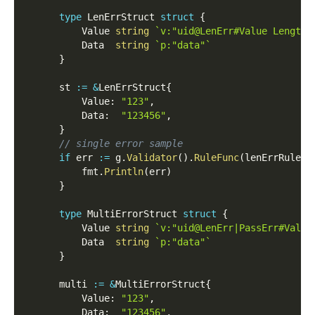
type
 LenErrStruct 
struct
{
          Value 
string
`v:"uid@LenErr#Value Length 
          Data  
string
`p:"data"`
}
      st 
:=
&
LenErrStruct
{
          Value
:
"123"
,
          Data
:
"123456"
,
}
// single error sample
if
 err 
:=
 g
.
Validator
(
)
.
RuleFunc
(
lenErrRuleNa
          fmt
.
Println
(
err
)
}
type
 MultiErrorStruct 
struct
{
          Value 
string
`v:"uid@LenErr|PassErr#Value
          Data  
string
`p:"data"`
}
      multi 
:=
&
MultiErrorStruct
{
          Value
:
"123"
,
          Data
:
"123456"
,