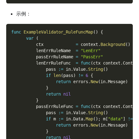
示例：
func
ExampleValidator_RuleFuncMap
(
)
{
var
(
          ctx             
=
 context
.
Background
(
)
          lenErrRuleName  
=
"LenErr"
          passErrRuleName 
=
"PassErr"
          lenErrRuleFunc  
=
func
(
ctx context
.
Contex
              pass 
:=
 in
.
Value
.
String
(
)
if
len
(
pass
)
!=
6
{
return
 errors
.
New
(
in
.
Message
)
}
return
nil
}
          passErrRuleFunc 
=
func
(
ctx context
.
Contex
              pass 
:=
 in
.
Value
.
String
(
)
if
 m 
:=
 in
.
Data
.
Map
(
)
;
 m
[
"data"
]
!=
 p
return
 errors
.
New
(
in
.
Message
)
}
return
nil