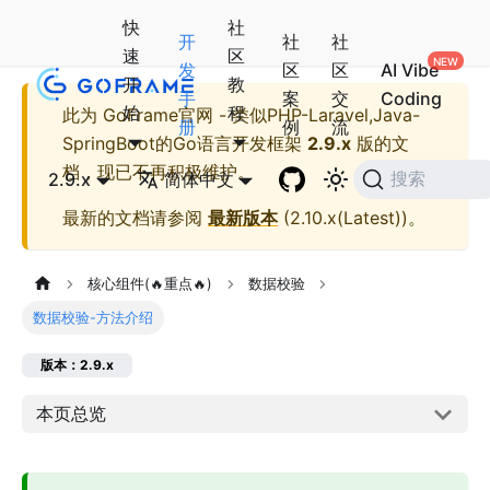
快
社
开
社
社
速
区
发
区
区
AI Vibe
开
教
手
案
交
Coding
始
程
此为
GoFrame官网 - 类似PHP-Laravel,Java-
册
例
流
SpringBoot的Go语言开发框架
2.9.x
版的文
档，现已不再积极维护。
2.9.x
简体中文
搜索
最新的文档请参阅
最新版本
(
2.10.x(Latest)
)。
核心组件(🔥重点🔥)
数据校验
数据校验-方法介绍
版本：2.9.x
本页总览