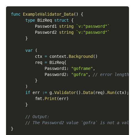
func
ExampleValidator_Data
(
)
{
type
 BizReq 
struct
{
          Password1 
string
`v:"password"`
          Password2 
string
`v:"password"`
}
var
(
          ctx 
=
 context
.
Background
(
)
          req 
=
 BizReq
{
              Password1
:
"goframe"
,
              Password2
:
"gofra"
,
// error length b
}
)
if
 err 
:=
 g
.
Validator
(
)
.
Data
(
req
)
.
Run
(
ctx
)
;
 e
          fmt
.
Print
(
err
)
}
// Output:
// The Password2 value `gofra` is not a valid
}