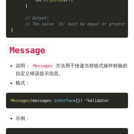
          fmt
.
Println
(
err
)
}
// Output:
// The value `16` must be equal or greater th
}
Message
说明：
方法用于传递当前链式操作校验的
Messages
自定义错误提示信息。
格式：
Messages
(
messages 
interface
{
}
)
*
Validator
示例：