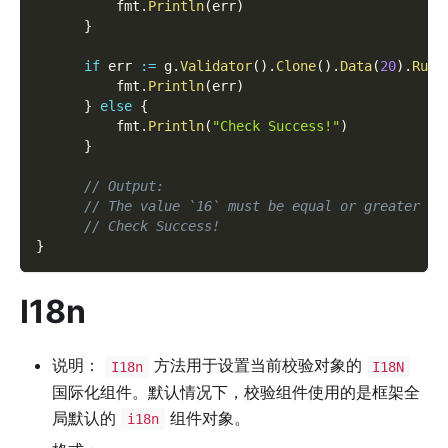
          fmt
.
Println
(
err
)
}
if
 err 
:=
 g
.
Validator
(
)
.
Clone
(
)
.
Data
(
20
)
.
Run
(
          fmt
.
Println
(
err
)
}
else
{
          fmt
.
Println
(
"Check Success!"
)
}
// Output:
// The value `16` must be equal or greater th
// Check Success!
}
I18n
说明：
方法用于设置当前校验对象的
I18n
I18N
国际化组件。默认情况下，校验组件使用的是框架全
局默认的
组件对象。
i18n