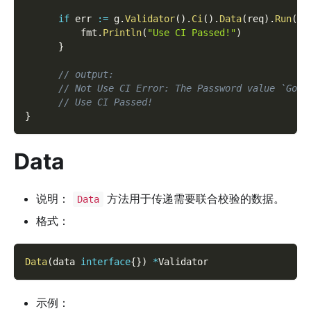
if
 err 
:=
 g
.
Validator
(
)
.
Ci
(
)
.
Data
(
req
)
.
Run
(
ct
          fmt
.
Println
(
"Use CI Passed!"
)
}
// output:
// Not Use CI Error: The Password value `Gofr
// Use CI Passed!
}
Data
说明：
方法用于传递需要联合校验的数据。
Data
格式：
Data
(
data 
interface
{
}
)
*
Validator
示例：