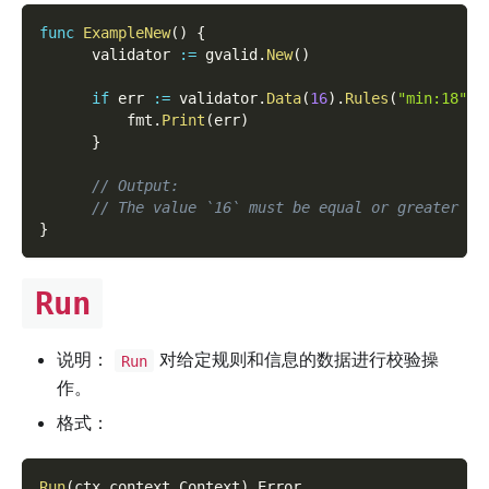
func
ExampleNew
(
)
{
      validator 
:=
 gvalid
.
New
(
)
if
 err 
:=
 validator
.
Data
(
16
)
.
Rules
(
"min:18"
)
.
          fmt
.
Print
(
err
)
}
// Output:
// The value `16` must be equal or greater th
}
Run
说明：
对给定规则和信息的数据进行校验操
Run
作。
格式：
Run
(
ctx context
.
Context
)
 Error