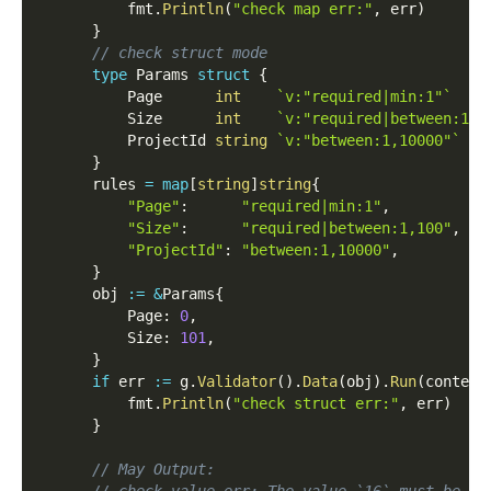
          fmt
.
Println
(
"check map err:"
,
 err
)
}
// check struct mode
type
 Params 
struct
{
          Page      
int
`v:"required|min:1"`
          Size      
int
`v:"required|between:1,1
          ProjectId 
string
`v:"between:1,10000"`
}
      rules 
=
map
[
string
]
string
{
"Page"
:
"required|min:1"
,
"Size"
:
"required|between:1,100"
,
"ProjectId"
:
"between:1,10000"
,
}
      obj 
:=
&
Params
{
          Page
:
0
,
          Size
:
101
,
}
if
 err 
:=
 g
.
Validator
(
)
.
Data
(
obj
)
.
Run
(
context
          fmt
.
Println
(
"check struct err:"
,
 err
)
}
// May Output: