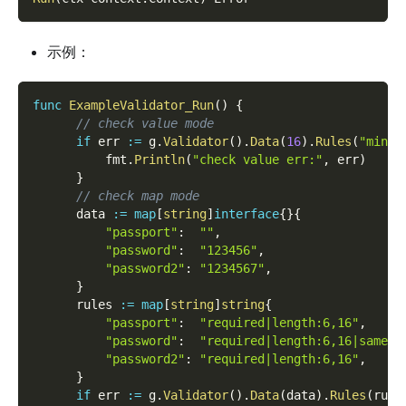
示例：
func
ExampleValidator_Run
(
)
{
// check value mode
if
 err 
:=
 g
.
Validator
(
)
.
Data
(
16
)
.
Rules
(
"min:1
          fmt
.
Println
(
"check value err:"
,
 err
)
}
// check map mode
      data 
:=
map
[
string
]
interface
{
}
{
"passport"
:
""
,
"password"
:
"123456"
,
"password2"
:
"1234567"
,
}
      rules 
:=
map
[
string
]
string
{
"passport"
:
"required|length:6,16"
,
"password"
:
"required|length:6,16|same:p
"password2"
:
"required|length:6,16"
,
}
if
 err 
:=
 g
.
Validator
(
)
.
Data
(
data
)
.
Rules
(
rule