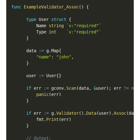
func
ExampleValidator_Assoc
(
)
{
type
 User 
struct
{
          Name 
string
`v:"required"`
          Type 
int
`v:"required"`
}
      data 
:=
 g
.
Map
{
"name"
:
"john"
,
}
      user 
:=
 User
{
}
if
 err 
:=
 gconv
.
Scan
(
data
,
&
user
)
;
 err 
!=
nil
panic
(
err
)
}
if
 err 
:=
 g
.
Validator
(
)
.
Data
(
user
)
.
Assoc
(
data
          fmt
.
Print
(
err
)
}
// Output: