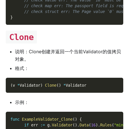
// check value err: The value `16` must be eq
// check map err: The passport field is requi
// check struct err: The Page value `0` must 
}
Clone
说明：Clone创建并返回一个当前Validator的值拷贝
对象。
格式：
(
v 
*
Validator
)
Clone
(
)
*
Validator
示例：
func
ExampleValidator_Clone
(
)
{
if
 err 
:=
 g
.
Validator
(
)
.
Data
(
16
)
.
Rules
(
"min:1