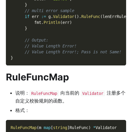
}
// multi error sample
if
 err 
:=
 g
.
Validator
(
)
.
RuleFunc
(
lenErrRuleNa
          fmt
.
Println
(
err
)
}
// Output:
// Value Length Error!
// Value Length Error!; Pass is not Same!
}
RuleFuncMap
说明：
向当前的
注册多个
RuleFuncMap
Validator
自定义校验规则的函数。
格式：
RuleFuncMap
(
m 
map
[
string
]
RuleFunc
)
*
Validator