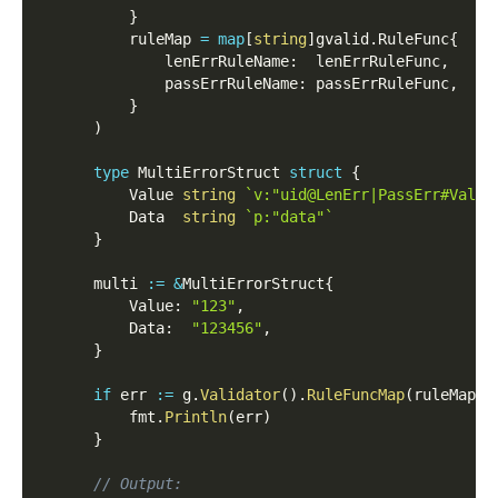
}
          ruleMap 
=
map
[
string
]
gvalid
.
RuleFunc
{
              lenErrRuleName
:
  lenErrRuleFunc
,
              passErrRuleName
:
 passErrRuleFunc
,
}
)
type
 MultiErrorStruct 
struct
{
          Value 
string
`v:"uid@LenErr|PassErr#Value
          Data  
string
`p:"data"`
}
      multi 
:=
&
MultiErrorStruct
{
          Value
:
"123"
,
          Data
:
"123456"
,
}
if
 err 
:=
 g
.
Validator
(
)
.
RuleFuncMap
(
ruleMap
)
.
          fmt
.
Println
(
err
)
}
// Output: