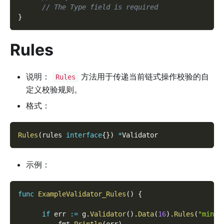
// The Type field is required
}
Rules
说明：
方法用于传递当前链式操作校验的自
Rules
定义校验规则。
格式：
Rules
(
rules 
interface
{
}
)
*
Validator
示例：
func
ExampleValidator_Rules
(
)
{
if
 err 
:=
 g
.
Validator
(
)
.
Data
(
16
)
.
Rules
(
"min:1