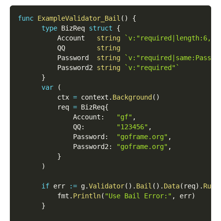
func
ExampleValidator_Bail
(
)
{
type
 BizReq 
struct
{
          Account   
string
`v:"required|length:6,16
          QQ        
string
          Password  
string
`v:"required|same:Passwo
          Password2 
string
`v:"required"`
}
var
(
          ctx 
=
 context
.
Background
(
)
          req 
=
 BizReq
{
              Account
:
"gf"
,
              QQ
:
"123456"
,
              Password
:
"goframe.org"
,
              Password2
:
"goframe.org"
,
}
)
if
 err 
:=
 g
.
Validator
(
)
.
Bail
(
)
.
Data
(
req
)
.
Run
(
          fmt
.
Println
(
"Use Bail Error:"
,
 err
)
}