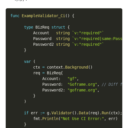
func
ExampleValidator_Ci
(
)
{
type
 BizReq 
struct
{
          Account   
string
`v:"required"`
          Password  
string
`v:"required|same:Passwo
          Password2 
string
`v:"required"`
}
var
(
          ctx 
=
 context
.
Background
(
)
          req 
=
 BizReq
{
              Account
:
"gf"
,
              Password
:
"Goframe.org"
,
// Diff fro
              Password2
:
"goframe.org"
,
}
)
if
 err 
:=
 g
.
Validator
(
)
.
Data
(
req
)
.
Run
(
ctx
)
;
 e
          fmt
.
Println
(
"Not Use CI Error:"
,
 err
)
}