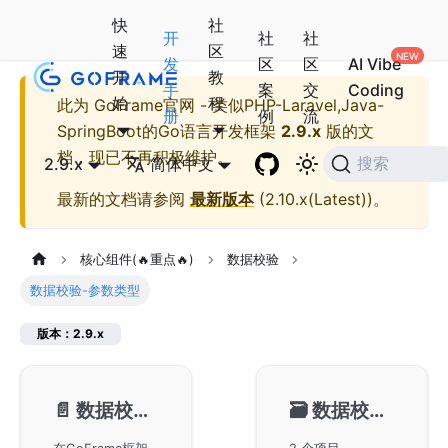
快
社
开
社
社
速
区
发
区
区
AI Vibe
开
教
手
案
交
Coding
始
程
此为
GoFrame官网 - 类似PHP-Laravel,Java-
册
例
流
SpringBoot的Go语言开发框架
2.9.x
版的文
档，现已不再积极维护。
2.9.x
简体中文
搜索
最新的文档请参阅
最新版本
(
2.10.x(Latest)
)。
核心组件(🔥重点🔥)
数据校验
数据校验-参数类型
版本：2.9.x
📄️
数据校验-单数据校验
🗃️
数据校验-Map校验