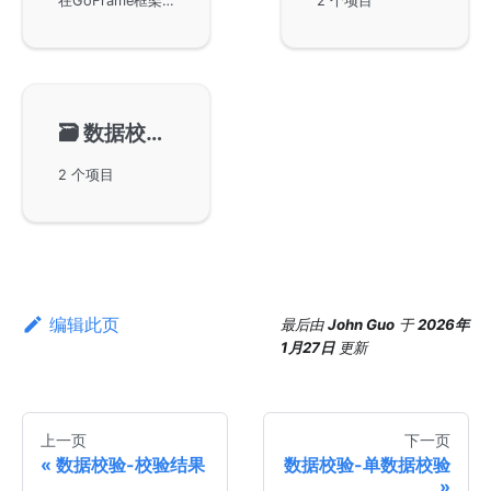
在GoFrame框架中如何进行单数据校验。它讨论了通过Data方法指定被校验数据，以及通过Rule方法指定校验规则的使用方法。实例演示了校验数据长度、数据类型和大小、以及正则表达式校验等不同的校验场景，包括如何应用多个自定义错误提示。
2 个项目
🗃️
数据校验-Struct校验
2 个项目
编辑此页
最后
由
John Guo
于
2026年
1月27日
更新
上一页
下一页
数据校验-校验结果
数据校验-单数据校验