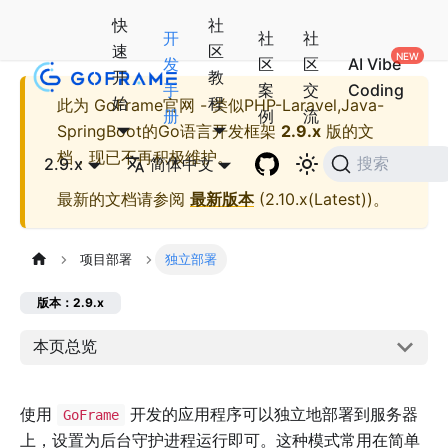
快
社
开
社
社
速
区
发
区
区
AI Vibe
开
教
手
案
交
Coding
始
程
此为
GoFrame官网 - 类似PHP-Laravel,Java-
册
例
流
SpringBoot的Go语言开发框架
2.9.x
版的文
档，现已不再积极维护。
2.9.x
简体中文
搜索
最新的文档请参阅
最新版本
(
2.10.x(Latest)
)。
项目部署
独立部署
版本：2.9.x
本页总览
使用
开发的应用程序可以独立地部署到服务器
GoFrame
上，设置为后台守护进程运行即可。这种模式常用在简单