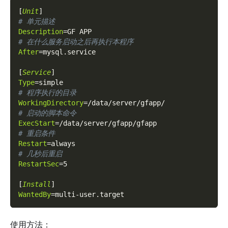
[
Unit
]
# 单元描述
Description
=
GF APP
# 在什么服务启动之后再执行本程序
After
=
mysql.service
[
Service
]
Type
=
simple
# 程序执行的目录
WorkingDirectory
=
/data/server/gfapp/
# 启动的脚本命令
ExecStart
=
/data/server/gfapp/gfapp
# 重启条件
Restart
=
always
# 几秒后重启
RestartSec
=
5
[
Install
]
WantedBy
=
multi-user.target
使用方法：