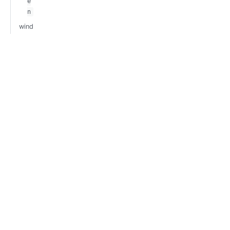
e
n
wind
ows
1
.
N
S
S
M
微信关注我们
Copyright 2026 GoFrame