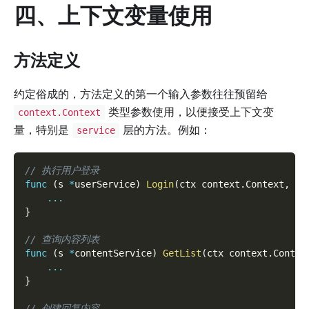
四、上下文变量使用
方法定义
约定俗成的，方法定义的第一个输入参数往往预留给
类型参数使用，以便接受上下文变
context.Context
量，特别是
层的方法。例如：
service
// 执行用户登录
func
(
s 
*
userService
)
Login
(
ctx context
.
Context
,
 lo
...
}
// 查询内容列表
func
(
s 
*
contentService
)
GetList
(
ctx context
.
Contex
...
}
// 创建回复内容