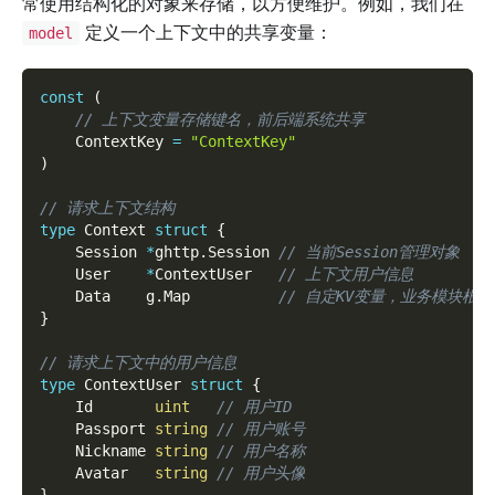
常使用结构化的对象来存储，以方便维护。例如，我们在
定义一个上下文中的共享变量：
model
const
(
// 上下文变量存储键名，前后端系统共享
    ContextKey 
=
"ContextKey"
)
// 请求上下文结构
type
 Context 
struct
{
    Session 
*
ghttp
.
Session 
// 当前Session管理对象
    User    
*
ContextUser   
// 上下文用户信息
    Data    g
.
Map          
// 自定KV变量，业务模块根
}
// 请求上下文中的用户信息
type
 ContextUser 
struct
{
    Id       
uint
// 用户ID
    Passport 
string
// 用户账号
    Nickname 
string
// 用户名称
    Avatar   
string
// 用户头像
}