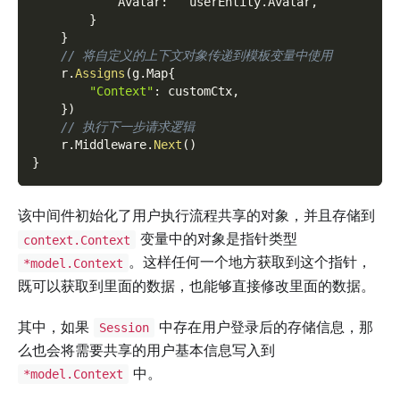
            Avatar
:
   userEntity
.
Avatar
,
}
}
// 将自定义的上下文对象传递到模板变量中使用
    r
.
Assigns
(
g
.
Map
{
"Context"
:
 customCtx
,
}
)
// 执行下一步请求逻辑
    r
.
Middleware
.
Next
(
)
}
该中间件初始化了用户执行流程共享的对象，并且存储到
变量中的对象是指针类型
context.Context
。这样任何一个地方获取到这个指针，
*model.Context
既可以获取到里面的数据，也能够直接修改里面的数据。
其中，如果
中存在用户登录后的存储信息，那
Session
么也会将需要共享的用户基本信息写入到
中。
*model.Context