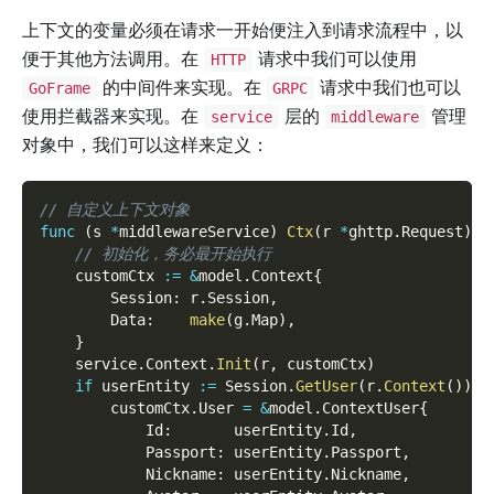
上下文的变量必须在请求一开始便注入到请求流程中，以
便于其他方法调用。在
请求中我们可以使用
HTTP
的中间件来实现。在
请求中我们也可以
GoFrame
GRPC
使用拦截器来实现。在
层的
管理
service
middleware
对象中，我们可以这样来定义：
// 自定义上下文对象
func
(
s 
*
middlewareService
)
Ctx
(
r 
*
ghttp
.
Request
)
{
// 初始化，务必最开始执行
    customCtx 
:=
&
model
.
Context
{
        Session
:
 r
.
Session
,
        Data
:
make
(
g
.
Map
)
,
}
    service
.
Context
.
Init
(
r
,
 customCtx
)
if
 userEntity 
:=
 Session
.
GetUser
(
r
.
Context
(
)
)
;
 
        customCtx
.
User 
=
&
model
.
ContextUser
{
            Id
:
       userEntity
.
Id
,
            Passport
:
 userEntity
.
Passport
,
            Nickname
:
 userEntity
.
Nickname
,