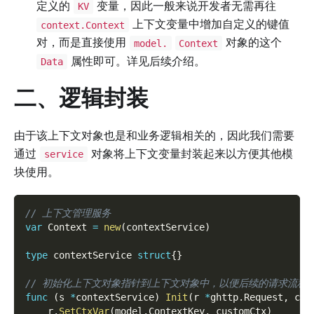
定义的
变量，因此一般来说开发者无需再往
KV
上下文变量中增加自定义的键值
context.Context
对，而是直接使用
对象的这个
model.
Context
属性即可。详见后续介绍。
Data
二、逻辑封装
由于该上下文对象也是和业务逻辑相关的，因此我们需要
通过
对象将上下文变量封装起来以方便其他模
service
块使用。
// 上下文管理服务
var
 Context 
=
new
(
contextService
)
type
 contextService 
struct
{
}
// 初始化上下文对象指针到上下文对象中，以便后续的请求流程
func
(
s 
*
contextService
)
Init
(
r 
*
ghttp
.
Request
,
 cus
    r
.
SetCtxVar
(
model
.
ContextKey
,
 customCtx
)