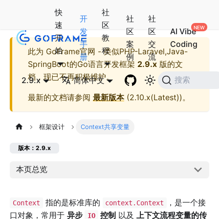
快
社
开
社
社
速
区
发
区
区
AI Vibe
开
教
手
案
交
Coding
始
程
此为
GoFrame官网 - 类似PHP-Laravel,Java-
册
例
流
SpringBoot的Go语言开发框架
2.9.x
版的文
档，现已不再积极维护。
2.9.x
简体中文
搜索
最新的文档请参阅
最新版本
(
2.10.x(Latest)
)。
框架设计
Context共享变量
版本：2.9.x
本页总览
指的是标准库的
，是一个接
Context
context.Context
口对象，常用于
异步
控制
以及
上下文流程变量的传
IO