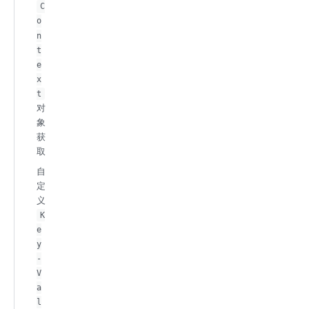
C
o
n
t
e
x
t
对
象
获
取
自
定
义
K
e
y
-
V
a
l