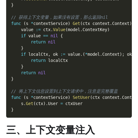
}
// 获得上下文变量，如果没有设置，那么返回nil
func
(
s 
*
contextService
)
Get
(
ctx context
.
Context
)
*
    value 
:=
 ctx
.
Value
(
model
.
ContextKey
)
if
 value 
==
nil
{
return
nil
}
if
 localCtx
,
 ok 
:=
 value
.
(
*
model
.
Context
)
;
 ok 
{
return
 localCtx
}
return
nil
}
// 将上下文信息设置到上下文请求中，注意是完整覆盖
func
(
s 
*
contextService
)
SetUser
(
ctx context
.
Contex
    s
.
Get
(
ctx
)
.
User 
=
 ctxUser
}
三、上下文变量注入