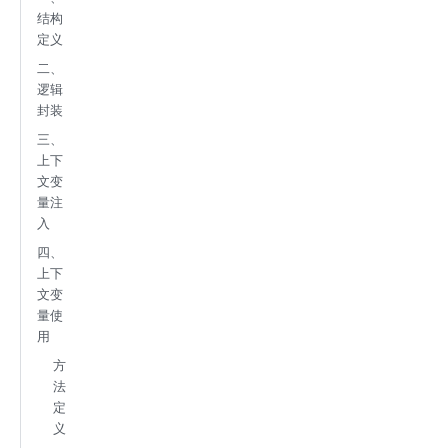
结构
定义
二、
逻辑
封装
三、
上下
文变
量注
入
四、
上下
文变
量使
用
方
法
定
义