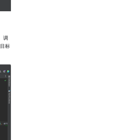
。调
目标