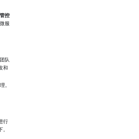
管控
微服
团队
发和
理。
进行
下。