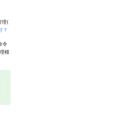
管理(
好？
命令
理模
(