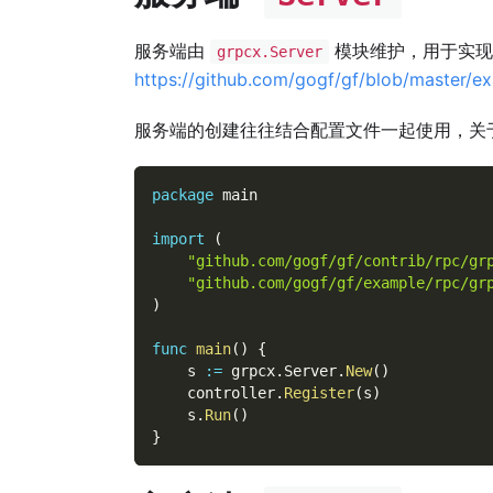
服务端由
模块维护，用于实现
grpcx.Server
https://github.com/gogf/gf/blob/master/e
服务端的创建往往结合配置文件一起使用，关
package
 main
import
(
"github.com/gogf/gf/contrib/rpc/gr
"github.com/gogf/gf/example/rpc/gr
)
func
main
(
)
{
    s 
:=
 grpcx
.
Server
.
New
(
)
    controller
.
Register
(
s
)
    s
.
Run
(
)
}