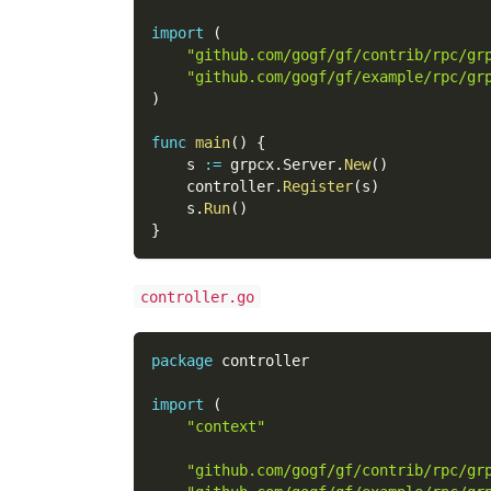
import
(
"github.com/gogf/gf/contrib/rpc/gr
"github.com/gogf/gf/example/rpc/gr
)
func
main
(
)
{
    s 
:=
 grpcx
.
Server
.
New
(
)
    controller
.
Register
(
s
)
    s
.
Run
(
)
}
controller.go
package
 controller
import
(
"context"
"github.com/gogf/gf/contrib/rpc/gr