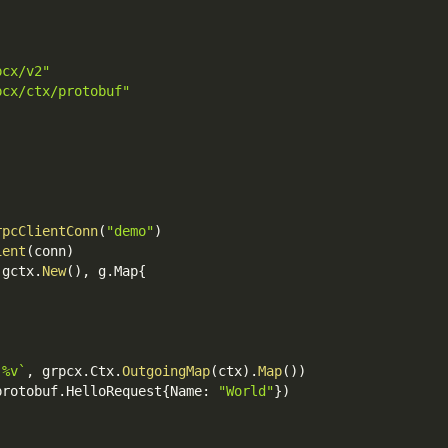
pcx/v2"
pcx/ctx/protobuf"
rpcClientConn
(
"demo"
)
ient
(
conn
)
(
gctx
.
New
(
)
,
 g
.
Map
{
 %v`
,
 grpcx
.
Ctx
.
OutgoingMap
(
ctx
)
.
Map
(
)
)
protobuf
.
HelloRequest
{
Name
:
"World"
}
)