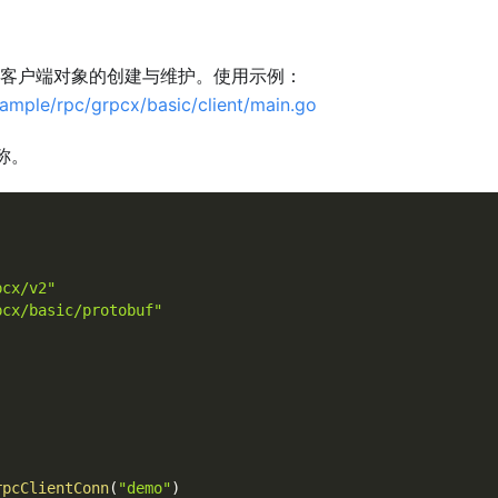
客户端对象的创建与维护。使用示例：
ample/rpc/grpcx/basic/client/main.go
称。
pcx/v2"
pcx/basic/protobuf"
rpcClientConn
(
"demo"
)