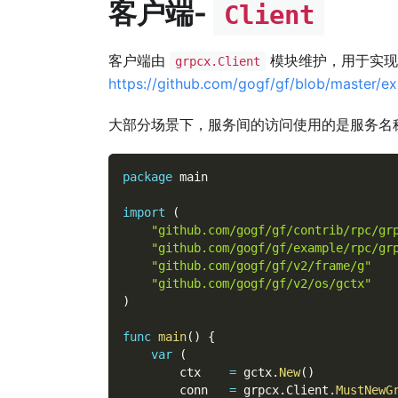
客户端-
Client
客户端由
模块维护，用于实现
grpcx.Client
https://github.com/gogf/gf/blob/master/ex
大部分场景下，服务间的访问使用的是服务名
package
 main
import
(
"github.com/gogf/gf/contrib/rpc/gr
"github.com/gogf/gf/example/rpc/gr
"github.com/gogf/gf/v2/frame/g"
"github.com/gogf/gf/v2/os/gctx"
)
func
main
(
)
{
var
(
        ctx    
=
 gctx
.
New
(
)
        conn   
=
 grpcx
.
Client
.
MustNewG