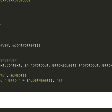
pcx/ctx/protobuf"
r
erver
,
&
Controller
{
}
)
terServer
ext
.
Context
,
 in 
*
protobuf
.
HelloRequest
)
(
*
protobuf
.
Hello
 %v`
,
 m
.
Map
(
)
)
e
:
"Hello "
+
 in
.
GetName
(
)
}
,
nil