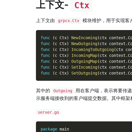
上下文-
Ctx
上下文由
模块维护，用于实现客
grpcx.Ctx
func
(
c Ctx
)
NewIncoming
(
ctx context
.
C
func
(
c Ctx
)
NewOutgoing
(
ctx context
.
C
func
(
c Ctx
)
IncomingToOutgoing
(
ctx co
func
(
c Ctx
)
IncomingMap
(
ctx context
.
C
func
(
c Ctx
)
OutgoingMap
(
ctx context
.
C
func
(
c Ctx
)
SetIncoming
(
ctx context
.
C
func
(
c Ctx
)
SetOutgoing
(
ctx context
.
C
其中的
用在客户端，表示将要传递
Outgoing
示服务端接收到的客户端提交数据。其中框架
server.go
package
 main