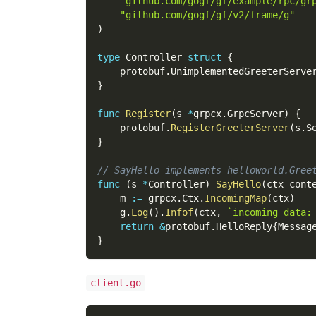
"github.com/gogf/gf/example/rpc/gr
"github.com/gogf/gf/v2/frame/g"
)
type
 Controller 
struct
{
    protobuf
.
UnimplementedGreeterServe
}
func
Register
(
s 
*
grpcx
.
GrpcServer
)
{
    protobuf
.
RegisterGreeterServer
(
s
.
S
}
// SayHello implements helloworld.Gree
func
(
s 
*
Controller
)
SayHello
(
ctx cont
    m 
:=
 grpcx
.
Ctx
.
IncomingMap
(
ctx
)
    g
.
Log
(
)
.
Infof
(
ctx
,
`incoming data:
return
&
protobuf
.
HelloReply
{
Messag
}
client.go