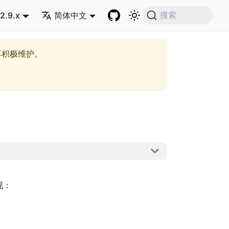
2.9.x
简体中文
搜索
再积极维护。
现：