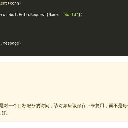
ient
(
conn
)
protobuf
.
HelloRequest
{
Name
:
"World"
}
)
s
.
Message
)
？
是对一个目标服务的访问，该对象应该保存下来复用，而不是
友好。