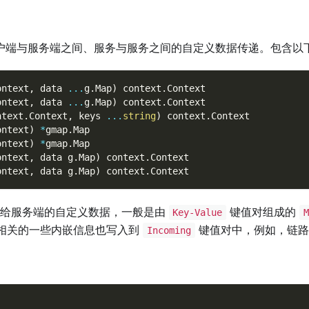
户端与服务端之间、服务与服务之间的自定义数据传递。包含以
ontext
,
 data 
...
g
.
Map
)
 context
.
Context
ontext
,
 data 
...
g
.
Map
)
 context
.
Context
ntext
.
Context
,
 keys 
...
string
)
 context
.
Context
ontext
)
*
gmap
.
Map
ontext
)
*
gmap
.
Map
ontext
,
 data g
.
Map
)
 context
.
Context
ontext
,
 data g
.
Map
)
 context
.
Context
给服务端的自定义数据，一般是由
键值对组成的
Key-Value
M
相关的一些内嵌信息也写入到
键值对中，例如，链路
Incoming