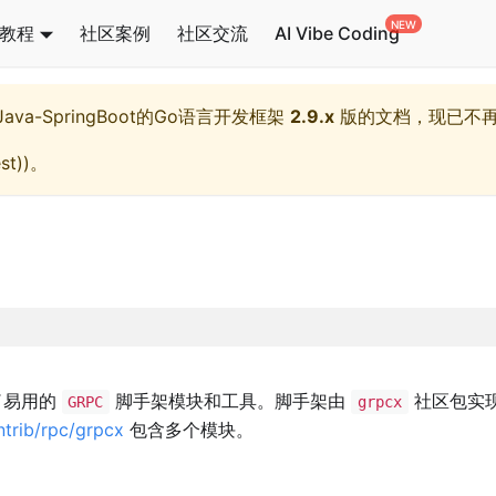
教程
社区案例
社区交流
AI Vibe Coding
l,Java-SpringBoot的Go语言开发框架
2.9.x
版的文档，现已不
st)
)。
了易用的
脚手架模块和工具。脚手架由
社区包实
GRPC
grpcx
ntrib/rpc/grpcx
包含多个模块。