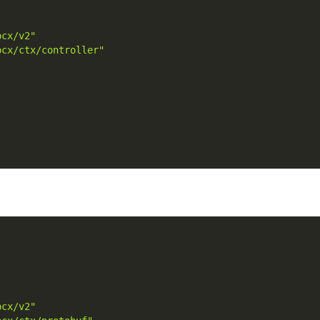
pcx/v2"
pcx/ctx/controller"
pcx/v2"