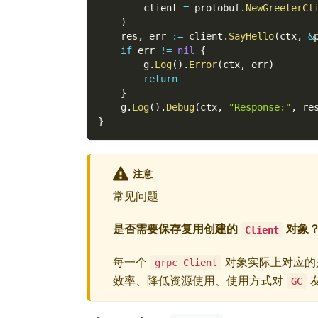
        client 
=
 protobuf
.
NewGreeterCl
)
    res
,
 err 
:=
 client
.
SayHello
(
ctx
,
&
if
 err 
!=
nil
{
        g
.
Log
(
)
.
Error
(
ctx
,
 err
)
return
}
    g
.
Log
(
)
.
Debug
(
ctx
,
"Response:"
,
 re
}
注意
常见问题
是否需要保存复用创建的
对象
Client
每一个
对象实际上对应的
grpc Client
效率、降低资源使用、使用方式对
GC