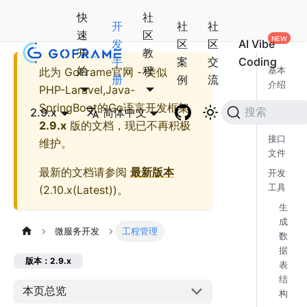
快
社
开
社
社
速
区
发
区
区
AI Vibe
开
教
手
案
交
Coding
始
程
此为
GoFrame官网 - 类似
基本
册
例
流
介绍
PHP-Laravel,Java-
协议
SpringBoot的Go语言开发框架
2.9.x
简体中文
搜索
文件
2.9.x
版的文档，现已不再积极
接口
维护。
文件
最新的文档请参阅
最新版本
开发
工具
(
2.10.x(Latest)
)。
生
成
微服务开发
工程管理
数
据
版本：2.9.x
表
结
本页总览
构