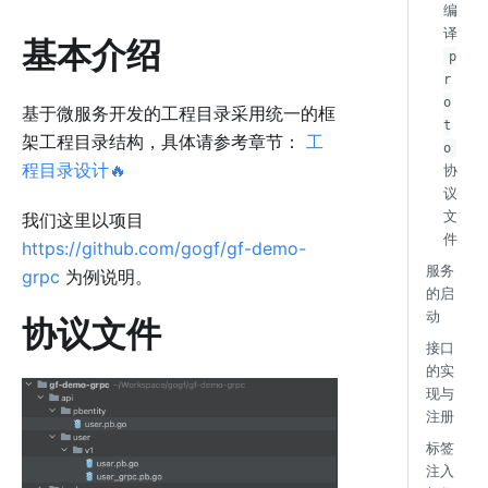
编
译
基本介绍
p
r
o
基于微服务开发的工程目录采用统一的框
t
架工程目录结构，具体请参考章节：
工
o
程目录设计🔥
协
议
文
我们这里以项目
件
https://github.com/gogf/gf-demo-
服务
grpc
为例说明。
的启
动
协议文件
接口
的实
现与
注册
标签
注入