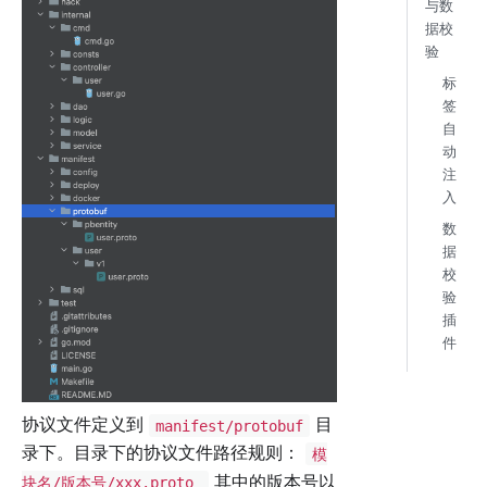
与数
据校
验
标
签
自
动
注
入
数
据
校
验
插
件
协议文件定义到
目
manifest/protobuf
录下。目录下的协议文件路径规则：
模
其中的版本号以
块名/版本号/xxx.proto