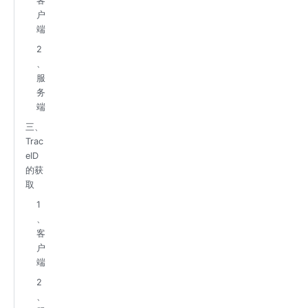
客
户
端
2
、
服
务
端
三、
Trac
eID
的获
取
1
、
客
户
端
2
、