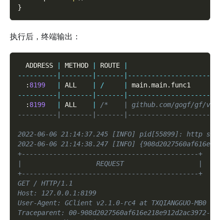
}
执行后，终端输出：
  ADDRESS 
|
 METHOD 
|
 ROUTE 
|
                       
--
--
--
--
--
|
--
--
--
--
|
--
--
--
-
|
--
--
--
--
--
--
--
--
--
--
--
-
:
8199
|
 ALL    
|
/
|
 main
.
main
.
func1       
--
--
--
--
--
|
--
--
--
--
|
--
--
--
-
|
--
--
--
--
--
--
--
--
--
--
--
-
:
8199
|
 ALL    
|
/*    | github.com/gogf/gf/v2/
----------|--------|-------|-----------------------
2022-06-06 21:14:37.245 [INFO] pid[55899]: http ser
2022-06-06 21:14:38.247 [INFO] {908d2027560af616e21
+---------------------------------------------+
|                   REQUEST                   |
+---------------------------------------------+
GET / HTTP/1.1
Host: 127.0.0.1:8199
User-Agent: GClient v2.1.0-rc4 at TXQIANGGUO-MB0
Traceparent: 00-908d2027560af616e218e912d2ac3972-1e