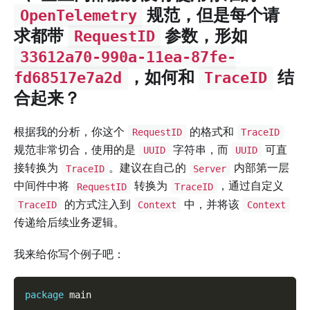
规范，但是每个请
OpenTelemetry
求都带
参数，形如
RequestID
33612a70-990a-11ea-87fe-
，如何和
结
fd68517e7a2d
TraceID
合起来？
根据我的分析，你这个
的格式和
RequestID
TraceID
规范非常切合，使用的是
字符串，而
可直
UUID
UUID
接转换为
。建议在自己的
内部第一层
TraceID
Server
中间件中将
转换为
，通过自定义
RequestID
TraceID
的方式注入到
中，并将该
TraceID
Context
Context
传递给后续业务逻辑。
我来给你写个例子吧：
package
 main