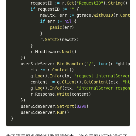
        requestID 
:=
 r
.
Get
(
"RequestID"
)
.
String
(
)
if
 requestID 
!=
""
{
            newCtx
,
 err 
:=
 gtrace
.
WithUUID
(
r
.
Contex
if
 err 
!=
nil
{
panic
(
err
)
}
            r
.
SetCtx
(
newCtx
)
}
        r
.
Middleware
.
Next
(
)
}
)
    userSideServer
.
BindHandler
(
"/"
,
func
(
r 
*
ghttp
.
R
        ctx 
:=
 r
.
Context
(
)
        g
.
Log
(
)
.
Info
(
ctx
,
"request internalServer s
        content 
:=
 g
.
Client
(
)
.
GetContent
(
ctx
,
"http
        g
.
Log
(
)
.
Infof
(
ctx
,
"internalServer response
        r
.
Response
.
Write
(
content
)
}
)
    userSideServer
.
SetPort
(
8299
)
    userSideServer
.
Run
(
)
}