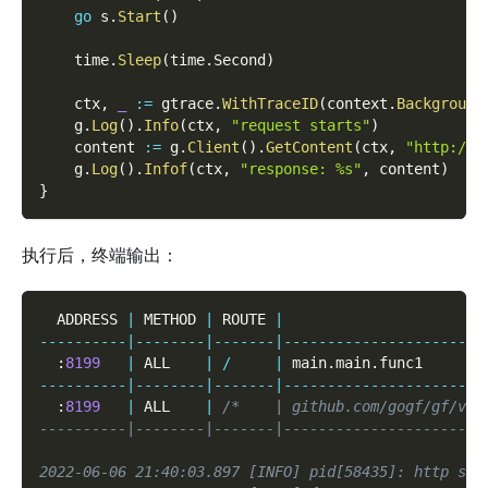
go
 s
.
Start
(
)
    time
.
Sleep
(
time
.
Second
)
    ctx
,
_
:=
 gtrace
.
WithTraceID
(
context
.
Background
    g
.
Log
(
)
.
Info
(
ctx
,
"request starts"
)
    content 
:=
 g
.
Client
(
)
.
GetContent
(
ctx
,
"http://1
    g
.
Log
(
)
.
Infof
(
ctx
,
"response: %s"
,
 content
)
}
执行后，终端输出：
  ADDRESS 
|
 METHOD 
|
 ROUTE 
|
                       
--
--
--
--
--
|
--
--
--
--
|
--
--
--
-
|
--
--
--
--
--
--
--
--
--
--
--
-
:
8199
|
 ALL    
|
/
|
 main
.
main
.
func1       
--
--
--
--
--
|
--
--
--
--
|
--
--
--
-
|
--
--
--
--
--
--
--
--
--
--
--
-
:
8199
|
 ALL    
|
/*    | github.com/gogf/gf/v2/
----------|--------|-------|-----------------------
2022-06-06 21:40:03.897 [INFO] pid[58435]: http ser