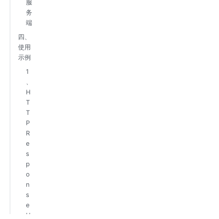
服
务
端
四、
使用
示例
1
、
H
T
T
P
R
e
s
p
o
n
s
e
H