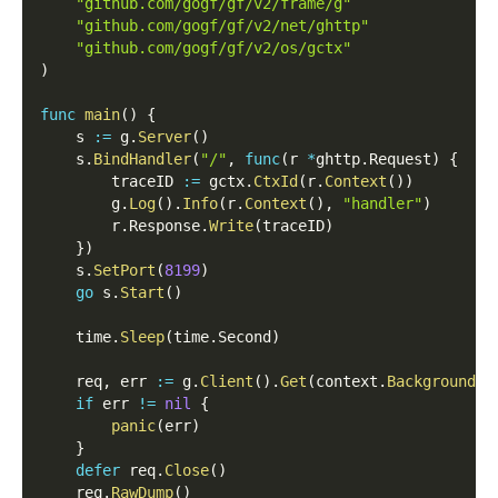
"github.com/gogf/gf/v2/frame/g"
"github.com/gogf/gf/v2/net/ghttp"
"github.com/gogf/gf/v2/os/gctx"
)
func
main
(
)
{
    s 
:=
 g
.
Server
(
)
    s
.
BindHandler
(
"/"
,
func
(
r 
*
ghttp
.
Request
)
{
        traceID 
:=
 gctx
.
CtxId
(
r
.
Context
(
)
)
        g
.
Log
(
)
.
Info
(
r
.
Context
(
)
,
"handler"
)
        r
.
Response
.
Write
(
traceID
)
}
)
    s
.
SetPort
(
8199
)
go
 s
.
Start
(
)
    time
.
Sleep
(
time
.
Second
)
    req
,
 err 
:=
 g
.
Client
(
)
.
Get
(
context
.
Background
(
)
if
 err 
!=
nil
{
panic
(
err
)
}
defer
 req
.
Close
(
)
    req
.
RawDump
(
)