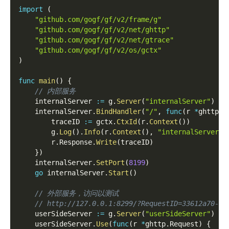
import
(
"github.com/gogf/gf/v2/frame/g"
"github.com/gogf/gf/v2/net/ghttp"
"github.com/gogf/gf/v2/net/gtrace"
"github.com/gogf/gf/v2/os/gctx"
)
func
main
(
)
{
// 内部服务
    internalServer 
:=
 g
.
Server
(
"internalServer"
)
    internalServer
.
BindHandler
(
"/"
,
func
(
r 
*
ghttp
.
R
        traceID 
:=
 gctx
.
CtxId
(
r
.
Context
(
)
)
        g
.
Log
(
)
.
Info
(
r
.
Context
(
)
,
"internalServer h
        r
.
Response
.
Write
(
traceID
)
}
)
    internalServer
.
SetPort
(
8199
)
go
 internalServer
.
Start
(
)
// 外部服务，访问以测试
// http://127.0.0.1:8299/?RequestID=33612a70-99
    userSideServer 
:=
 g
.
Server
(
"userSideServer"
)
    userSideServer
.
Use
(
func
(
r 
*
ghttp
.
Request
)
{