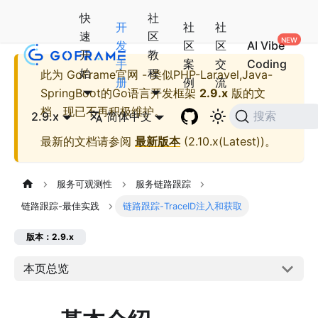
快
社
开
社
社
速
区
发
区
区
AI Vibe
开
教
手
案
交
Coding
始
程
此为
GoFrame官网 - 类似PHP-Laravel,Java-
册
例
流
SpringBoot的Go语言开发框架
2.9.x
版的文
档，现已不再积极维护。
2.9.x
简体中文
搜索
最新的文档请参阅
最新版本
(
2.10.x(Latest)
)。
服务可观测性
服务链路跟踪
链路跟踪-最佳实践
链路跟踪-TraceID注入和获取
版本：2.9.x
本页总览