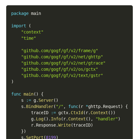
package
 main
import
(
"context"
"time"
"github.com/gogf/gf/v2/frame/g"
"github.com/gogf/gf/v2/net/ghttp"
"github.com/gogf/gf/v2/net/gtrace"
"github.com/gogf/gf/v2/os/gctx"
"github.com/gogf/gf/v2/text/gstr"
)
func
main
(
)
{
    s 
:=
 g
.
Server
(
)
    s
.
BindHandler
(
"/"
,
func
(
r 
*
ghttp
.
Request
)
{
        traceID 
:=
 gctx
.
CtxId
(
r
.
Context
(
)
)
        g
.
Log
(
)
.
Info
(
r
.
Context
(
)
,
"handler"
)
        r
.
Response
.
Write
(
traceID
)
}
)
    s
.
SetPort
(
8199
)