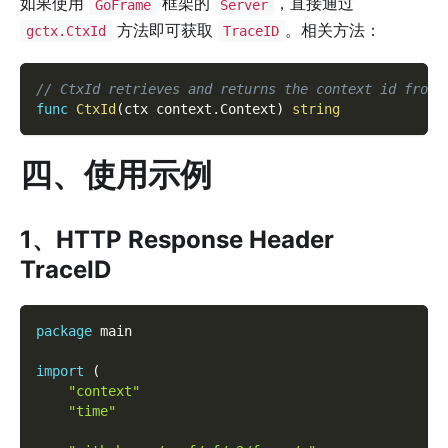
如果使用
框架的
，直接通过
GoFrame
Server
方法即可获取
。相关方法：
gctx.CtxId
TraceID
// CtxId retrieves and returns the context id from 
func
CtxId
(
ctx context
.
Context
)
string
四、使用示例
1、HTTP Response Header
TraceID
package
 main
import
(
"context"
"time"