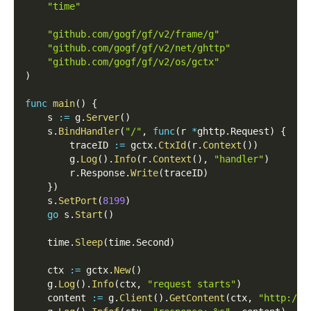
"time"
"github.com/gogf/gf/v2/frame/g"
"github.com/gogf/gf/v2/net/ghttp"
"github.com/gogf/gf/v2/os/gctx"
)
func
main
(
)
{
    s 
:=
 g
.
Server
(
)
    s
.
BindHandler
(
"/"
,
func
(
r 
*
ghttp
.
Request
)
{
        traceID 
:=
 gctx
.
CtxId
(
r
.
Context
(
)
)
        g
.
Log
(
)
.
Info
(
r
.
Context
(
)
,
"handler"
)
        r
.
Response
.
Write
(
traceID
)
}
)
    s
.
SetPort
(
8199
)
go
 s
.
Start
(
)
    time
.
Sleep
(
time
.
Second
)
    ctx 
:=
 gctx
.
New
(
)
    g
.
Log
(
)
.
Info
(
ctx
,
"request starts"
)
    content 
:=
 g
.
Client
(
)
.
GetContent
(
ctx
,
"http://1