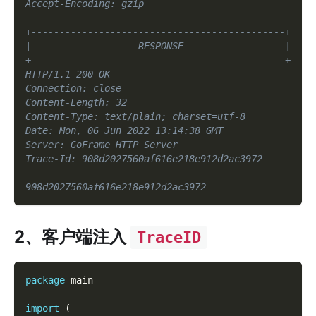
Accept-Encoding: gzip
+---------------------------------------------+
|                   RESPONSE                  |
+---------------------------------------------+
HTTP/1.1 200 OK
Connection: close
Content-Length: 32
Content-Type: text/plain; charset=utf-8
Date: Mon, 06 Jun 2022 13:14:38 GMT
Server: GoFrame HTTP Server
Trace-Id: 908d2027560af616e218e912d2ac3972
908d2027560af616e218e912d2ac3972
2、客户端注入
TraceID
package
 main
import
(