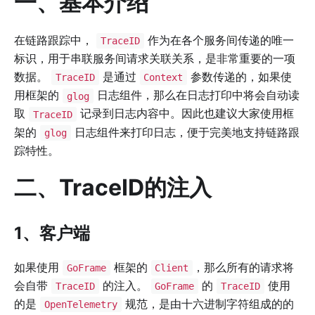
一、基本介绍
在链路跟踪中，
作为在各个服务间传递的唯一
TraceID
标识，用于串联服务间请求关联关系，是非常重要的一项
数据。
是通过
参数传递的，如果使
TraceID
Context
用框架的
日志组件，那么在日志打印中将会自动读
glog
取
记录到日志内容中。因此也建议大家使用框
TraceID
架的
日志组件来打印日志，便于完美地支持链路跟
glog
踪特性。
二、TraceID的注入
1、客户端
如果使用
框架的
，那么所有的请求将
GoFrame
Client
会自带
的注入。
的
使用
TraceID
GoFrame
TraceID
的是
规范，是由十六进制字符组成的的
OpenTelemetry