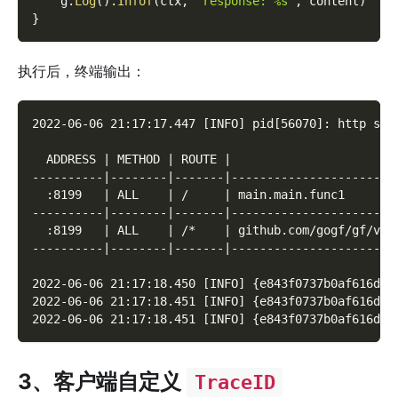
    g
.
Log
(
)
.
Infof
(
ctx
,
"response: %s"
,
 content
)
}
执行后，终端输出：
2022-06-06 21:17:17.447 [INFO] pid[56070]: http ser
  ADDRESS | METHOD | ROUTE |                       
----------|--------|-------|-----------------------
  :8199   | ALL    | /     | main.main.func1       
----------|--------|-------|-----------------------
  :8199   | ALL    | /*    | github.com/gogf/gf/v2/
----------|--------|-------|-----------------------
2022-06-06 21:17:18.450 [INFO] {e843f0737b0af616d8e
2022-06-06 21:17:18.451 [INFO] {e843f0737b0af616d8e
2022-06-06 21:17:18.451 [INFO] {e843f0737b0af616d8e
3、客户端自定义
TraceID