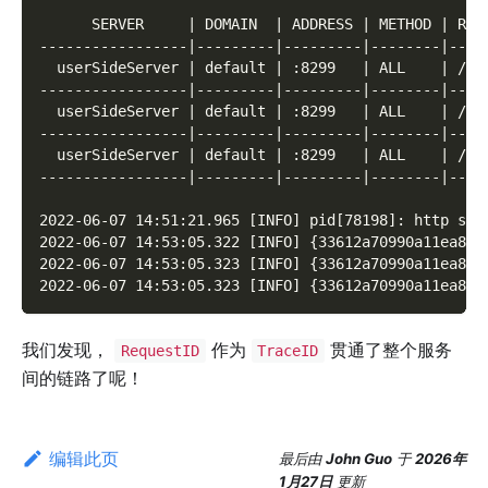
      SERVER     | DOMAIN  | ADDRESS | METHOD | ROU
-----------------|---------|---------|--------|----
  userSideServer | default | :8299   | ALL    | /  
-----------------|---------|---------|--------|----
  userSideServer | default | :8299   | ALL    | /* 
-----------------|---------|---------|--------|----
  userSideServer | default | :8299   | ALL    | /* 
-----------------|---------|---------|--------|----
2022-06-07 14:51:21.965 [INFO] pid[78198]: http ser
2022-06-07 14:53:05.322 [INFO] {33612a70990a11ea87f
2022-06-07 14:53:05.323 [INFO] {33612a70990a11ea87f
2022-06-07 14:53:05.323 [INFO] {33612a70990a11ea87f
我们发现，
作为
贯通了整个服务
RequestID
TraceID
间的链路了呢！
编辑此页
最后
由
John Guo
于
2026年
1月27日
更新