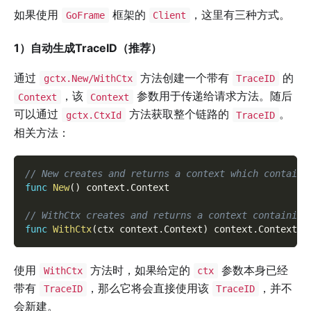
如果使用
框架的
，这里有三种方式。
GoFrame
Client
1）自动生成TraceID（推荐）
通过
方法创建一个带有
的
gctx.New/WithCtx
TraceID
，该
参数用于传递给请求方法。随后
Context
Context
可以通过
方法获取整个链路的
。
gctx.CtxId
TraceID
相关方法：
// New creates and returns a context which contains
func
New
(
)
 context
.
Context
// WithCtx creates and returns a context containing
func
WithCtx
(
ctx context
.
Context
)
 context
.
Context
使用
方法时，如果给定的
参数本身已经
WithCtx
ctx
带有
，那么它将会直接使用该
，并不
TraceID
TraceID
会新建。