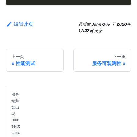
编辑此页
最后
由
John Guo
于
2026年
1月27日
更新
上一页
下一页
性能测试
服务可观测性
服务
端频
繁出
现
con
text
canc