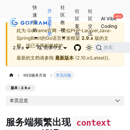
快
社
开
社
社
速
区
发
区
区
AI Vibe
开
教
手
案
交
Coding
始
程
此为
GoFrame官网 - 类似PHP-Laravel,Java-
册
例
流
SpringBoot的Go语言开发框架
2.9.x
版的文
档，现已不再积极维护。
2.9.x
简体中文
搜索
最新的文档请参阅
最新版本
(
2.10.x(Latest)
)。
WEB服务开发
常见问题
版本：2.9.x
本页总览
服务端频繁出现
context