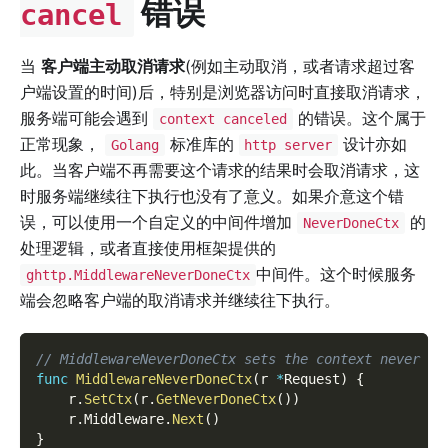
错误
cancel
当
客户端主动取消请求
(例如主动取消，或者请求超过客
户端设置的时间)后，特别是浏览器访问时直接取消请求，
服务端可能会遇到
的错误。这个属于
context canceled
正常现象，
标准库的
设计亦如
Golang
http server
此。当客户端不再需要这个请求的结果时会取消请求，这
时服务端继续往下执行也没有了意义。如果介意这个错
误，可以使用一个自定义的中间件增加
的
NeverDoneCtx
处理逻辑，或者直接使用框架提供的
中间件。这个时候服务
ghttp.MiddlewareNeverDoneCtx
端会忽略客户端的取消请求并继续往下执行。
// MiddlewareNeverDoneCtx sets the context never do
func
MiddlewareNeverDoneCtx
(
r 
*
Request
)
{
    r
.
SetCtx
(
r
.
GetNeverDoneCtx
(
)
)
    r
.
Middleware
.
Next
(
)
}