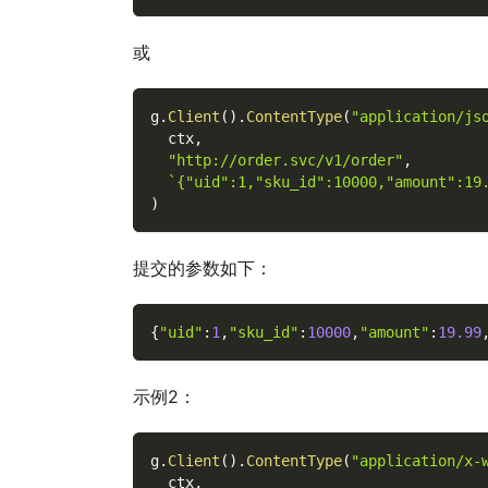
或
g
.
Client
(
)
.
ContentType
(
"application/js
  ctx
,
"http://order.svc/v1/order"
,
`{"uid":1,"sku_id":10000,"amount":19
)
提交的参数如下：
{
"uid"
:
1
,
"sku_id"
:
10000
,
"amount"
:
19.99
示例2：
g
.
Client
(
)
.
ContentType
(
"application/x-
  ctx
,