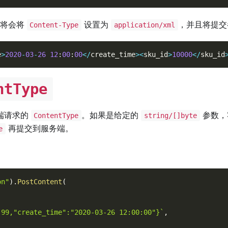
求将会将
设置为
，并且将提交
Content-Type
application/xml
e
>
2020
-
03
-
26
12
:
00
:
00
<
/
create_time
>
<
sku_id
>
10000
<
/
sku_id
ntType
端请求的
。如果是给定的
参数，
ContentType
string/[]byte
再提交到服务端。
e
on"
)
.
PostContent
(
.99,"create_time":"2020-03-26 12:00:00"}`
,