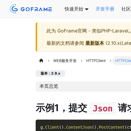
快速开始
开发手册
社区
此为
GoFrame官网 - 类似PHP-Larave
最新的文档请参阅
最新版本
(
2.10.x(Late
WEB服务开发
HTTPClient
HTTPCli
版本：2.9.x
本页总览
示例1，提交
请
Json
g
.
Client
(
)
.
ContentJson
(
)
.
PostContent
(
c