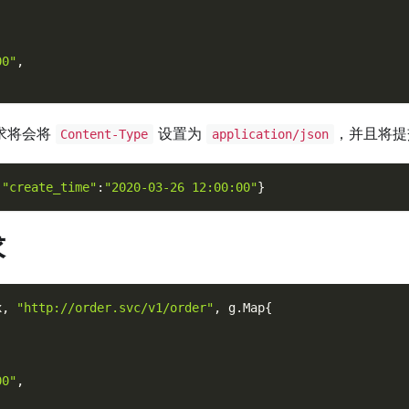
00"
,
求将会将
设置为
，并且将提
Content-Type
application/json
,
"create_time"
:
"2020-03-26 12:00:00"
}
求
x
,
"http://order.svc/v1/order"
,
 g
.
Map
{
00"
,