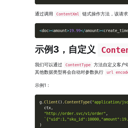
通过调用
链式操作方法，该请
ContentXml
<
doc
>
<
amount
>
19.99
<
/
amount
>
<
create_tim
示例3，自定义
Conte
我们可以通过
方法自定义客户
ContentType
其他数据类型将会自动对参数执行
url encod
示例1：
g
.
Client
(
)
.
ContentType
(
"application/js
  ctx
,
"http://order.svc/v1/order"
,
`{"uid":1,"sku_id":10000,"amount":19
)