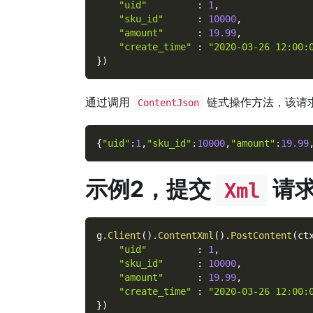
"uid"
:
1
,
"sku_id"
:
10000
,
"amount"
:
19.99
,
"create_time"
:
"2020-03-26 12:00:
}
)
通过调用
链式操作方法，该请
ContentJson
{
"uid"
:
1
,
"sku_id"
:
10000
,
"amount"
:
19.99
示例2，提交
请
Xml
g
.
Client
(
)
.
ContentXml
(
)
.
PostContent
(
ct
"uid"
:
1
,
"sku_id"
:
10000
,
"amount"
:
19.99
,
"create_time"
:
"2020-03-26 12:00:
}
)