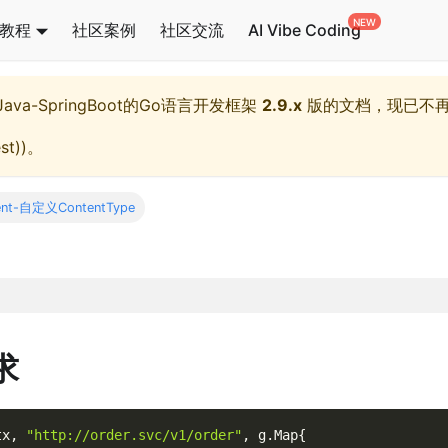
教程
社区案例
社区交流
AI Vibe Coding
l,Java-SpringBoot的Go语言开发框架
2.9.x
版的文档，现已不
st)
)。
ent-自定义ContentType
求
tx
,
"http://order.svc/v1/order"
,
 g
.
Map
{