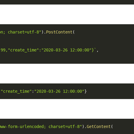
on; charset=utf-8"
)
.
PostContent
(
.99,"create_time":"2020-03-26 12:00:00"}`
,
,
"create_time"
:
"2020-03-26 12:00:00"
}
www-form-urlencoded; charset=utf-8"
)
.
GetContent
(