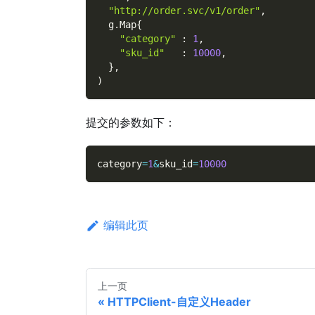
"http://order.svc/v1/order"
,
  g
.
Map
{
"category"
:
1
,
"sku_id"
:
10000
,
}
,
)
提交的参数如下：
category
=
1
&
sku_id
=
10000
编辑此页
上一页
HTTPClient-自定义Header