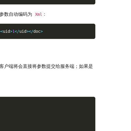
参数自动编码为
:
Xml
>
<
uid
>
1
<
/
uid
>
<
/
doc
>
客户端将会直接将参数提交给服务端；如果是