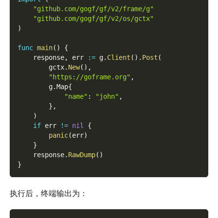
"github.com/gogf/gf/v2/frame/g"
"github.com/gogf/gf/v2/os/gctx"
)
func
main
(
)
{
    response
,
 err 
:=
 g
.
Client
(
)
.
Post
(
        gctx
.
New
(
)
,
"https://goframe.org"
,
        g
.
Map
{
"name"
:
"john"
,
}
,
)
if
 err 
!=
nil
{
panic
(
err
)
}
    response
.
RawDump
(
)
}
执行后，终端输出为：