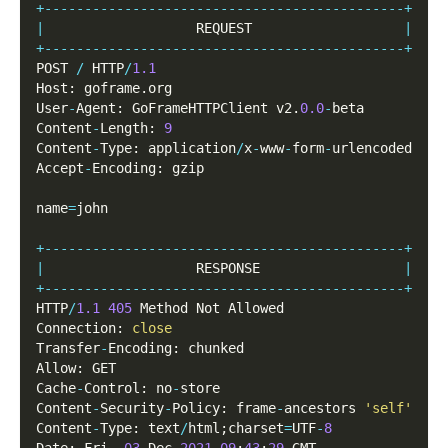
+
--
--
--
--
--
--
--
--
--
--
--
--
--
--
--
--
--
--
--
--
--
--
-
+
|
                   REQUEST                   
|
+
--
--
--
--
--
--
--
--
--
--
--
--
--
--
--
--
--
--
--
--
--
--
-
+
POST 
/
 HTTP
/
1.1
Host
:
 goframe
.
org
User
-
Agent
:
 GoFrameHTTPClient v2
.
0.0
-
beta
Content
-
Length
:
9
Content
-
Type
:
 application
/
x
-
www
-
form
-
urlencoded
Accept
-
Encoding
:
 gzip
name
=
john
+
--
--
--
--
--
--
--
--
--
--
--
--
--
--
--
--
--
--
--
--
--
--
-
+
|
                   RESPONSE                  
|
+
--
--
--
--
--
--
--
--
--
--
--
--
--
--
--
--
--
--
--
--
--
--
-
+
HTTP
/
1.1
405
 Method Not Allowed
Connection
:
close
Transfer
-
Encoding
:
 chunked
Allow
:
 GET
Cache
-
Control
:
 no
-
store
Content
-
Security
-
Policy
:
 frame
-
ancestors 
'self'
Content
-
Type
:
 text
/
html
;
charset
=
UTF
-
8