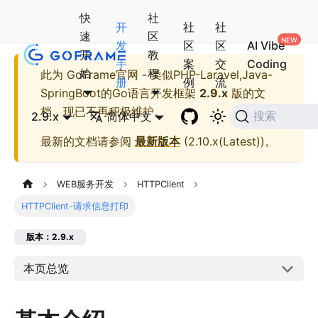
快
社
开
社
社
速
区
发
区
区
AI Vibe
开
教
手
案
交
Coding
始
程
此为
GoFrame官网 - 类似PHP-Laravel,Java-
册
例
流
SpringBoot的Go语言开发框架
2.9.x
版的文
档，现已不再积极维护。
2.9.x
简体中文
搜索
最新的文档请参阅
最新版本
(
2.10.x(Latest)
)。
WEB服务开发
HTTPClient
HTTPClient-请求信息打印
版本：2.9.x
本页总览