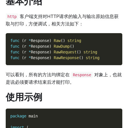
基本介绍
客户端支持对HTTP请求的输入与输出原始信息获
http
取与打印，方便调试，相关方法如下：
func
(
r 
*
Response
)
Raw
(
)
string
func
(
r 
*
Response
)
RawDump
(
)
func
(
r 
*
Response
)
RawRequest
(
)
string
func
(
r 
*
Response
)
RawResponse
(
)
string
可以看到，所有的方法均绑定在
对象上，也就
Response
是说必须要请求结束后才能打印。
使用示例
package
 main
import
(