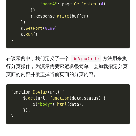
"page4"
:
 page
.
GetContent
(
4
)
,
}
)
        r
.
Response
.
Write
(
buffer
)
}
)
    s
.
SetPort
(
8199
)
    s
.
Run
(
)
}
在该示例中，我们定义了一个
方法用来执
DoAjax(url)
行分页操作，为演示需要它逻辑很简单，会加载指定分页
页面的内容并覆盖掉当前页面的分页内容。
function 
DoAjax
(
url
)
{
     $
.
get
(
url
,
function
(
data
,
status
)
{
         $
(
"body"
)
.
html
(
data
)
;
}
)
;
}