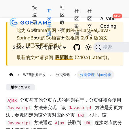
快
社
开
社
社
速
区
发
区
区
AI Vibe
开
教
手
案
交
Coding
始
程
此为
GoFrame官网 - 类似PHP-Laravel,Java-
册
例
流
SpringBoot的Go语言开发框架
2.9.x
版的文
档，现已不再积极维护。
2.9.x
简体中文
搜索
最新的文档请参阅
最新版本
(
2.10.x(Latest)
)。
WEB服务开发
分页管理
分页管理-Ajax分页
版本：2.9.x
分页与其他分页方式的区别在于，分页链接会使用
Ajax
方法来实现，该
方法是分页方
Javascript
Javascript
法，参数固定为该分页对应的分页
地址。该
URL
方法通过
获取到
连接对应的分
Javascript
Ajax
URL