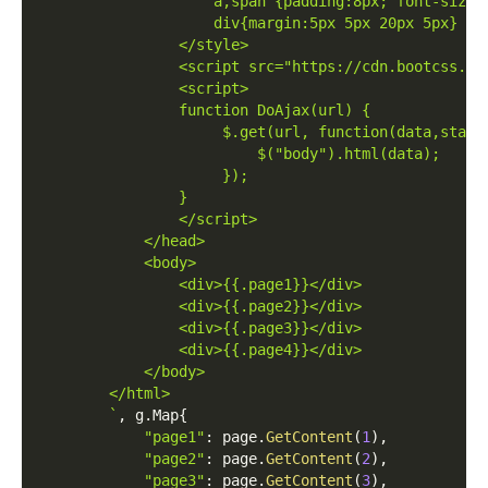
                    a,span {padding:8px; font-size:
                    div{margin:5px 5px 20px 5px}
                </style>
                <script src="https://cdn.bootcss.co
                <script>
                function DoAjax(url) {
                     $.get(url, function(data,statu
                         $("body").html(data);
                     });
                }
                </script>
            </head>
            <body>
                <div>{{.page1}}</div>
                <div>{{.page2}}</div>
                <div>{{.page3}}</div>
                <div>{{.page4}}</div>
            </body>
        </html>
        `
,
 g
.
Map
{
"page1"
:
 page
.
GetContent
(
1
)
,
"page2"
:
 page
.
GetContent
(
2
)
,
"page3"
:
 page
.
GetContent
(
3
)
,