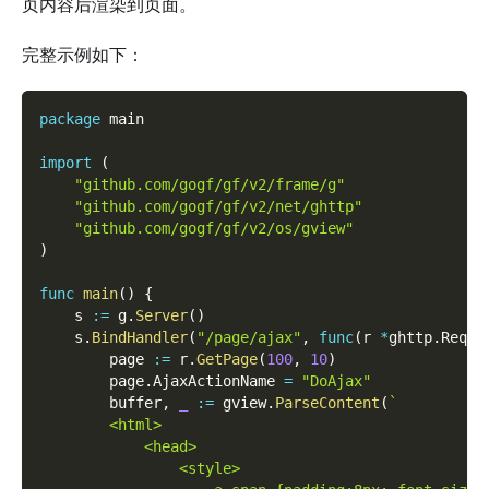
页内容后渲染到页面。
完整示例如下：
package
 main
import
(
"github.com/gogf/gf/v2/frame/g"
"github.com/gogf/gf/v2/net/ghttp"
"github.com/gogf/gf/v2/os/gview"
)
func
main
(
)
{
    s 
:=
 g
.
Server
(
)
    s
.
BindHandler
(
"/page/ajax"
,
func
(
r 
*
ghttp
.
Reque
        page 
:=
 r
.
GetPage
(
100
,
10
)
        page
.
AjaxActionName 
=
"DoAjax"
        buffer
,
_
:=
 gview
.
ParseContent
(
`
        <html>
            <head>
                <style>