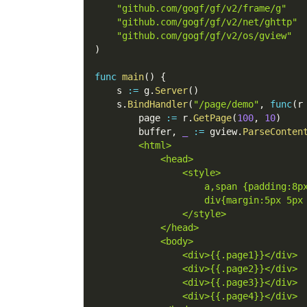
"github.com/gogf/gf/v2/frame/g"
"github.com/gogf/gf/v2/net/ghttp"
"github.com/gogf/gf/v2/os/gview"
)
func
main
(
)
{
    s 
:=
 g
.
Server
(
)
    s
.
BindHandler
(
"/page/demo"
,
func
(
r
        page 
:=
 r
.
GetPage
(
100
,
10
)
        buffer
,
_
:=
 gview
.
ParseConten
        <html>
            <head>
                <style>
                    a,span {padding:8p
                    div{margin:5px 5px
                </style>
            </head>
            <body>
                <div>{{.page1}}</div>
                <div>{{.page2}}</div>
                <div>{{.page3}}</div>
                <div>{{.page4}}</div>