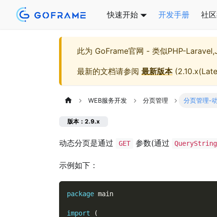
快速开始
开发手册
社区
此为
GoFrame官网 - 类似PHP-Larave
最新的文档请参阅
最新版本
(
2.10.x(Late
WEB服务开发
分页管理
分页管理-
版本：2.9.x
动态分页是通过
参数(通过
GET
QueryStrin
示例如下：
package
 main
import
(