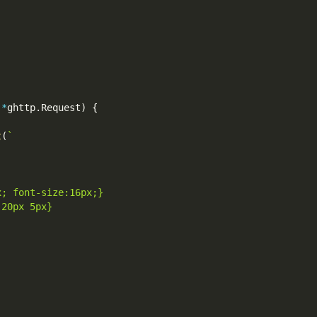
 
*
ghttp
.
Request
)
{
t
(
`
x; font-size:16px;}
 20px 5px}