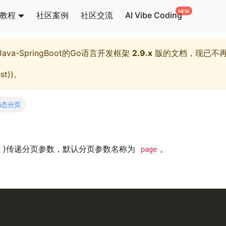
教程
社区案例
社区交流
AI Vibe Coding
l,Java-SpringBoot的Go语言开发框架
2.9.x
版的文档，现已不
st)
)。
动态分页
)传递分页参数，默认分页参数名称为
。
g
page