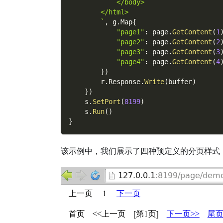
            </body>
        </html>
        `
,
 g
.
Map
{
"page1"
:
 page
.
GetContent
(
1
"page2"
:
 page
.
GetContent
(
2
"page3"
:
 page
.
GetContent
(
3
"page4"
:
 page
.
GetContent
(
4
}
)
        r
.
Response
.
Write
(
buffer
)
}
)
    s
.
SetPort
(
8199
)
    s
.
Run
(
)
}
该示例中，我们展示了四种预定义的分页样式