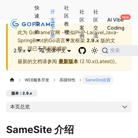
快
社
开
社
社
速
区
发
区
区
AI Vibe
开
教
手
案
交
Coding
始
程
此为
GoFrame官网 - 类似PHP-Laravel,Java-
册
例
流
SpringBoot的Go语言开发框架
2.9.x
版的文
档，现已不再积极维护。
2.9.x
简体中文
搜索
最新的文档请参阅
最新版本
(
2.10.x(Latest)
)。
WEB服务开发
高级特性
SameSite设置
版本：2.9.x
本页总览
SameSite 介绍