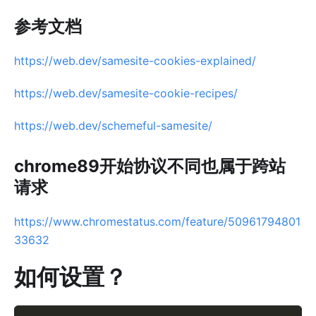
参考文档
https://web.dev/samesite-cookies-explained/
https://web.dev/samesite-cookie-recipes/
https://web.dev/schemeful-samesite/
chrome89开始协议不同也属于跨站
请求
https://www.chromestatus.com/feature/50961794801
33632
如何设置？