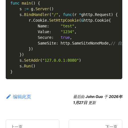
func
main
(
)
{
    s 
:=
 g
.
Server
(
)
    s
.
BindHandler
(
"/"
,
func
(
r 
*
ghttp
.
Request
)
{
        r
.
Cookie
.
SetHttpCookie
(
&
http
.
Cookie
{
            Name
:
"test"
,
            Value
:
"1234"
,
            Secure
:
true
,
            SameSite
:
 http
.
SameSiteNoneMode
,
// 自定
}
)
}
)
    s
.
SetAddr
(
"127.0.0.1:8080"
)
    s
.
Run
(
)
}
编辑此页
最后
由
John Guo
于
2026年
1月27日
更新
上一页
下一页