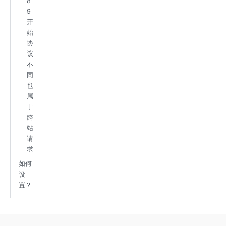
8
9
开
始
协
议
不
同
也
属
于
跨
站
请
求
如何
设
置？