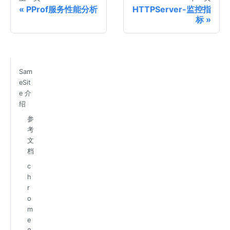
PProf服务性能分析
HTTPServer-监控指
标
Sam
eSit
e 介
绍
参
考
文
档
c
h
r
o
m
e