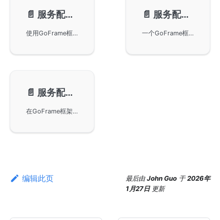
📄️
服务配置-配置文件
📄️
服务配置-配置文件模板
使用GoFrame框架的Server对象进行服务配置，支持通过配置文件进行配置，包括地址、日志设置和上传限制等。详细说明了单例对象的配置获取方式、默认值以及多配置管理方法，帮助用户优化服务配置策略。
一个GoFrame框架服务配置的文件模板，详细介绍了各项配置参数，如地址监听、TLS/HTTPS配置、静态服务、Cookie和Sessions设置、日志记录等，帮助用户更好地使用和配置GoFrame HTTP Server。
📄️
服务配置-配置方法
在GoFrame框架中通过SetConfig和SetConfigWithMap方法对服务器进行配置，包括配置对象ServerConfig的定义及使用Server对象进行特定配置。需要注意的是，配置项在Server执行Start后便不能再修改，以保证并发安全。
编辑此页
最后
由
John Guo
于
2026年
1月27日
更新