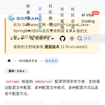
快
社
开
社
社
速
区
发
区
区
AI Vibe
开
教
手
案
交
Coding
始
程
此为
GoFrame官网 - 类似PHP-Laravel,Java-
册
例
流
SpringBoot的Go语言开发框架
2.9.x
版的文
档，现已不再积极维护。
2.9.x
简体中文
搜索
最新的文档请参阅
最新版本
(
2.10.x(Latest)
)。
WEB服务开发
服务配置
版本：2.9.x
框架的
配置管理非常方便，支持通
GoFrame
WebServer
过配置文件配置、多种配置文件格式、多种配置方式以及
若干配置方法。