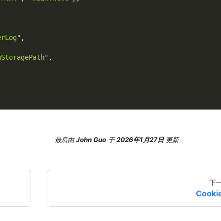
erLog"
,
nStoragePath"
,
,
最后
由
John Guo
于
2026年1月27日
更新
下
Cooki