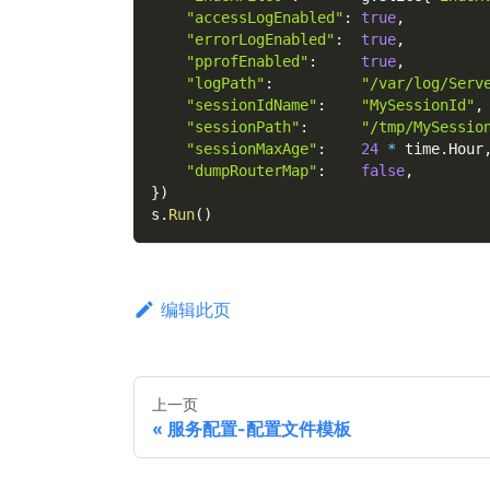
"accessLogEnabled"
:
true
,
"errorLogEnabled"
:
true
,
"pprofEnabled"
:
true
,
"logPath"
:
"/var/log/Serv
"sessionIdName"
:
"MySessionId"
,
"sessionPath"
:
"/tmp/MySessio
"sessionMaxAge"
:
24
*
 time
.
Hour
"dumpRouterMap"
:
false
,
}
)
s
.
Run
(
)
编辑此页
上一页
服务配置-配置文件模板