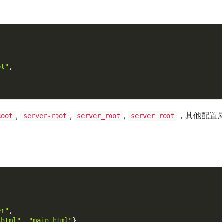
ot"
,
,
,
,
，其他配置
Root
server-root
server_root
server root
er"
,
.html"
,
"main.html"
}
,