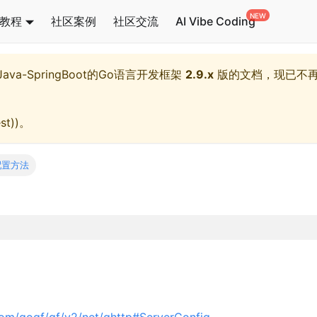
教程
社区案例
社区交流
AI Vibe Coding
l,Java-SpringBoot的Go语言开发框架
2.9.x
版的文档，现已不
st)
)。
配置方法
com/gogf/gf/v2/net/ghttp#ServerConfig