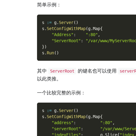
简单示例：
s 
:=
 g
.
Server
(
)
s
.
SetConfigWithMap
(
g
.
Map
{
"Address"
:
":80"
,
"ServerRoot"
:
"/var/www/MyServerRo
}
)
s
.
Run
(
)
其中
的键名也可以使用
ServerRoot
server
以此类推。
一个比较完整的示例：
s 
:=
 g
.
Server
(
)
s
.
SetConfigWithMap
(
g
.
Map
{
"address"
:
":80"
,
"serverRoot"
:
"/var/www/Serv
"indexFiles"
:
       g
.
Slice
{
"index