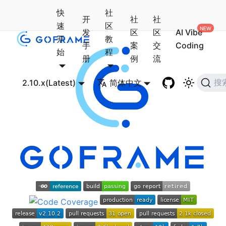
快
社
开
社
社
速
区
发
区
区
AI Vibe
开
教
手
案
交
Coding
始
程
册
例
流
2.10.x(Latest)
简体中文
搜