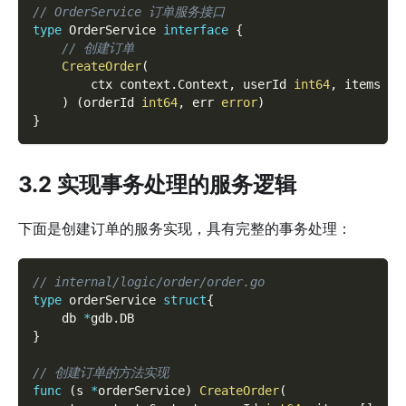
// OrderService 订单服务接口
type
 OrderService 
interface
{
// 创建订单
CreateOrder
(
		ctx context
.
Context
,
 userId 
int64
,
 items 
[
]
)
(
orderId 
int64
,
 err 
error
)
}
3.2 实现事务处理的服务逻辑
下面是创建订单的服务实现，具有完整的事务处理：
// internal/logic/order/order.go
type
 orderService 
struct
{
	db 
*
gdb
.
DB
}
// 创建订单的方法实现
func
(
s 
*
orderService
)
CreateOrder
(