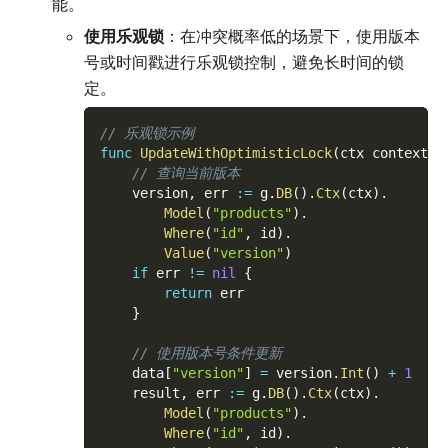
能。
使用乐观锁
：在冲突概率低的场景下，使用版本
号或时间戳进行乐观锁控制，避免长时间的锁
定。
// 乐观锁示例
func
UpdateWithOptimisticLock
(
ctx context
.
C
// 查询当前版本
	version
,
 err 
:=
 g
.
DB
(
)
.
Ctx
(
ctx
)
.
Model
(
"products"
)
.
Where
(
"id"
,
 id
)
.
Value
(
"version"
)
if
 err 
!=
nil
{
return
 err
}
// 使用版本号条件更新
	data
[
"version"
]
=
 version
.
Int
(
)
+
1
	result
,
 err 
:=
 g
.
DB
(
)
.
Ctx
(
ctx
)
.
Model
(
"products"
)
.
Where
(
"id"
,
 id
)
.