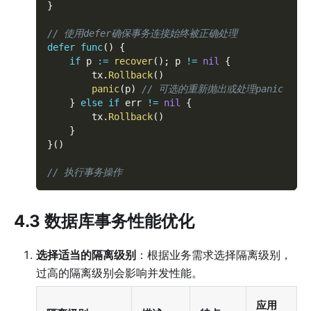
}
// 使用defer确保事务连接始终被正确处理
defer
func
(
)
{
if
 p 
:=
recover
(
)
;
 p 
!=
nil
{
		tx
.
Rollback
(
)
panic
(
p
)
// 可选的重新抛出或处理panic
}
else
if
 err 
!=
nil
{
		tx
.
Rollback
(
)
}
}
(
)
// 执行事务操作
4.3 数据库事务性能优化
选择适当的隔离级别
：根据业务需求选择隔离级别，
过高的隔离级别会影响并发性能。
应用