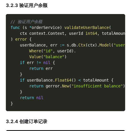
3.2.3 验证用户余额
// 验证用户余额
func
(
s 
*
orderService
)
validateUserBalance
(
	ctx context
.
Context
,
 userId 
int64
,
 totalAmount 
)
error
{
    userBalance
,
 err 
:=
 s
.
db
.
Ctx
(
ctx
)
.
Model
(
"users"
Where
(
"id"
,
 userId
)
.
Value
(
"balance"
)
if
 err 
!=
nil
{
return
 err
}
if
 userBalance
.
Float64
(
)
<
 totalAmount 
{
return
 gerror
.
New
(
"insufficient balance"
)
}
return
nil
}
3.2.4 创建订单记录