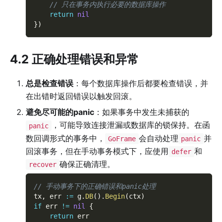
// 只在事务内执行必要的数据库操作
return
nil
}
)
4.2 正确处理错误和异常
总是检查错误
：每个数据库操作后都要检查错误，并
在出错时返回错误以触发回滚。
避免尽可能的panic
：如果事务中发生未捕获的
，可能导致连接泄漏或数据库的锁保持。在函
panic
数回调形式的事务中，
会自动处理
并
GoFrame
panic
回滚事务，但在手动事务模式下，应使用
和
defer
确保正确清理。
recover
// 手动事务下的正确错误和panic处理
tx
,
 err 
:=
 g
.
DB
(
)
.
Begin
(
ctx
)
if
 err 
!=
nil
{
return
 err