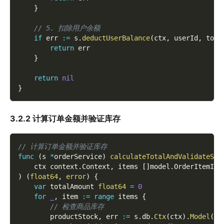
}
// 5. 扣除用户余额
if
 err 
:=
 s
.
deductUserBalance
(
ctx
,
 userId
,
 tota
return
 err
}
return
nil
}
3.2.2 计算订单金额并验证库存
// 计算订单金额并验证库存
func
(
s 
*
orderService
)
calculateTotalAndValidateSto
	ctx context
.
Context
,
 items 
[
]
model
.
OrderItemInp
)
(
float64
,
error
)
{
var
 totalAmount 
float64
=
0
for
_
,
 item 
:=
range
 items 
{
// 检查商品库存
        productStock
,
 err 
:=
 s
.
db
.
Ctx
(
ctx
)
.
Model
(
"p