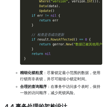
Where
(
"version"
,
 version
.
Int
(
)
)
.
Data
(
data
)
.
Update
(
)
if
 err 
!=
nil
{
return
 err
}
// 检查是否成功更新
if
 result
.
RowsAffected
(
)
==
0
{
return
 gerror
.
New
(
"数据已被其他用户修
}
return
nil
}
精细化锁粒度
：尽量锁定最小范围的数据，使用
行锁而非表锁，并尽可能缩小锁定时间。
合理的查询顺序
：在事务中访问多个表时，保持
一致的访问顺序，减少死锁风险。
4.4 事务处理的架构设计