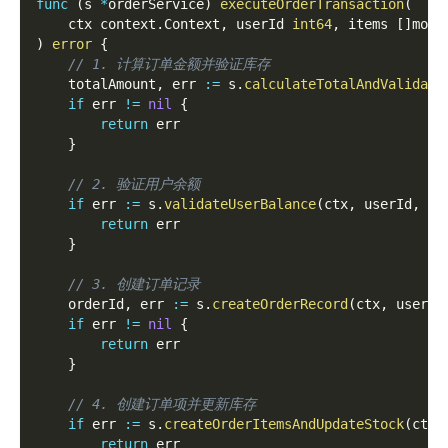
func
(
s 
*
orderService
)
executeOrderTransaction
(
	ctx context
.
Context
,
 userId 
int64
,
 items 
[
]
mode
)
error
{
// 1. 计算订单金额并验证库存
    totalAmount
,
 err 
:=
 s
.
calculateTotalAndValidate
if
 err 
!=
nil
{
return
 err
}
// 2. 验证用户余额
if
 err 
:=
 s
.
validateUserBalance
(
ctx
,
 userId
,
 to
return
 err
}
// 3. 创建订单记录
    orderId
,
 err 
:=
 s
.
createOrderRecord
(
ctx
,
 userId
if
 err 
!=
nil
{
return
 err
}
// 4. 创建订单项并更新库存
if
 err 
:=
 s
.
createOrderItemsAndUpdateStock
(
ctx
,
return
 err