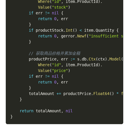
Where
(
"id"
,
 item
.
ProductId
)
.
Value
(
"stock"
)
if
 err 
!=
nil
{
return
0
,
 err
}
if
 productStock
.
Int
(
)
<
 item
.
Quantity 
{
return
0
,
 gerror
.
Newf
(
"insufficient sto
}
// 获取商品价格并累加金额
        productPrice
,
 err 
:=
 s
.
db
.
Ctx
(
ctx
)
.
Model
(
"p
Where
(
"id"
,
 item
.
ProductId
)
.
Value
(
"price"
)
if
 err 
!=
nil
{
return
0
,
 err
}
        totalAmount 
+=
 productPrice
.
Float64
(
)
*
flo
}
return
 totalAmount
,
nil
}