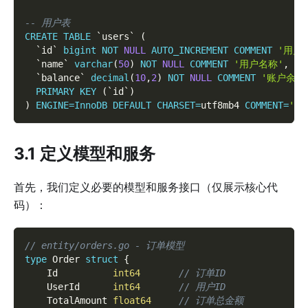
-- 用户表
CREATE
TABLE
`
users
`
(
`
id
`
bigint
NOT
NULL
AUTO_INCREMENT
COMMENT
'用户I
`
name
`
varchar
(
50
)
NOT
NULL
COMMENT
'用户名称'
,
`
balance
`
decimal
(
10
,
2
)
NOT
NULL
COMMENT
'账户余额
PRIMARY
KEY
(
`
id
`
)
)
ENGINE
=
InnoDB
DEFAULT
CHARSET
=
utf8mb4 
COMMENT
=
'用
3.1 定义模型和服务
首先，我们定义必要的模型和服务接口（仅展示核心代
码）：
// entity/orders.go - 订单模型
type
 Order 
struct
{
    Id          
int64
// 订单ID
    UserId      
int64
// 用户ID
    TotalAmount 
float64
// 订单总金额