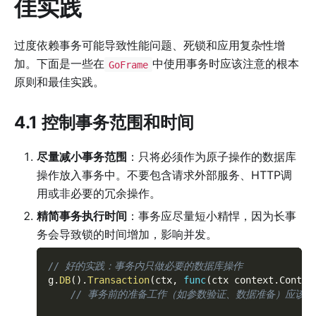
佳实践
过度依赖事务可能导致性能问题、死锁和应用复杂性增
加。下面是一些在
中使用事务时应该注意的根本
GoFrame
原则和最佳实践。
4.1 控制事务范围和时间
尽量减小事务范围
：只将必须作为原子操作的数据库
操作放入事务中。不要包含请求外部服务、HTTP调
用或非必要的冗余操作。
精简事务执行时间
：事务应尽量短小精悍，因为长事
务会导致锁的时间增加，影响并发。
// 好的实践：事务内只做必要的数据库操作
g
.
DB
(
)
.
Transaction
(
ctx
,
func
(
ctx context
.
Contex
// 事务前的准备工作（如参数验证、数据准备）应该