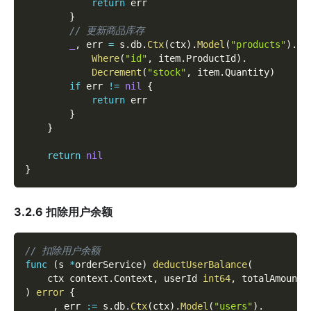
return
 err
}
// 更新商品库存
_
,
 err 
=
 s
.
db
.
Ctx
(
ctx
)
.
Model
(
"products"
)
.
Where
(
"id"
,
 item
.
ProductId
)
.
Decrement
(
"stock"
,
 item
.
Quantity
)
if
 err 
!=
nil
{
return
 err
}
}
return
nil
}
3.2.6 扣除用户余额
// 扣除用户余额
func
(
s 
*
orderService
)
deductUserBalance
(
	ctx context
.
Context
,
 userId 
int64
,
 totalAmount 
)
error
{
_
,
 err 
:=
 s
.
db
.
Ctx
(
ctx
)
.
Model
(
"users"
)
.