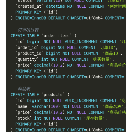
`
status
`
varchar
(
20
)
NOT
NULL
COMMENT
'订单状态'
,
`
created_at
`
datetime
NOT
NULL
COMMENT
'创建时间'
,
PRIMARY
KEY
(
`
id
`
)
)
ENGINE
=
InnoDB
DEFAULT
CHARSET
=
utf8mb4 
COMMENT
=
'订
-- 订单项目表
CREATE
TABLE
`
order_items
`
(
`
id
`
bigint
NOT
NULL
AUTO_INCREMENT
COMMENT
'订单项
`
order_id
`
bigint
NOT
NULL
COMMENT
'订单ID'
,
`
product_id
`
bigint
NOT
NULL
COMMENT
'商品ID'
,
`
quantity
`
int
NOT
NULL
COMMENT
'购买数量'
,
`
price
`
decimal
(
10
,
2
)
NOT
NULL
COMMENT
'商品单价'
,
PRIMARY
KEY
(
`
id
`
)
)
ENGINE
=
InnoDB
DEFAULT
CHARSET
=
utf8mb4 
COMMENT
=
'订
-- 商品表
CREATE
TABLE
`
products
`
(
`
id
`
bigint
NOT
NULL
AUTO_INCREMENT
COMMENT
'商品I
`
name
`
varchar
(
100
)
NOT
NULL
COMMENT
'商品名称'
,
`
price
`
decimal
(
10
,
2
)
NOT
NULL
COMMENT
'商品价格'
,
`
stock
`
int
NOT
NULL
COMMENT
'库存数量'
,
PRIMARY
KEY
(
`
id
`
)
)
ENGINE
=
InnoDB
DEFAULT
CHARSET
=
utf8mb4 
COMMENT
=
'商