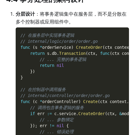
分层设计
：将事务逻辑集中在服务层，而不是分散在
多个控制器或应用组件中。
// 在服务层中实现事务逻辑
// internal/logic/order/order.go
func
(
s 
*
orderService
)
CreateOrder
(
ctx context
.
return
 s
.
db
.
Transaction
(
ctx
,
func
(
ctx conte
// ... 完整的事务逻辑
return
nil
}
)
}
// 在控制器中调用服务
// internal/controller/order/order.go
func
(
c 
*
orderController
)
Create
(
ctx context
.
Co
// 调用包含事务逻辑的服务
if
 err 
:=
 c
.
service
.
CreateOrder
(
ctx
,
&
model
// ... 参数绑定
}
)
;
 err 
!=
nil
{
// ... 错误处理