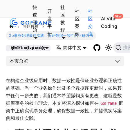
快
社
开
社
社
速
区
发
区
区
AI Vibe
开
教
手
案
交
Coding
社区投稿
始
程
册
例
流
Go事务处理最佳实践：保证数据一致性的正确方法
2.10.x(Latest)
简体中文
搜
版本：2.10.x(Latest)
本页总览
在构建企业级应用时，数据一致性是保证业务逻辑正确性
的基础。当一个业务操作涉及多个数据库更新时，如果其
中任何一步失败，我们通常希望撤销所有更改，这就是数
据库事务的核心理念。本文将深入探讨如何在
框
GoFrame
架中正确实现事务处理，确保数据一致性，并提供实际案
例和最佳实践。