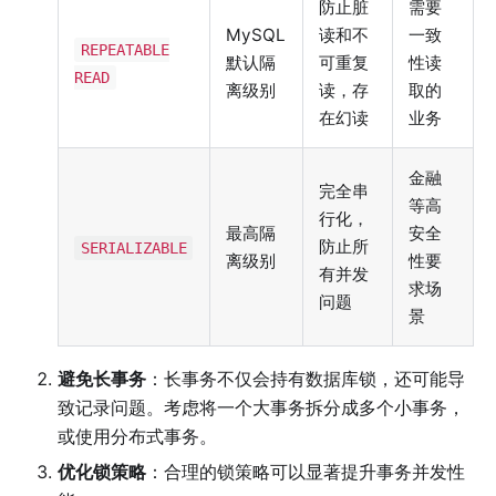
防止脏
需要
MySQL
读和不
一致
REPEATABLE
默认隔
可重复
性读
READ
离级别
读，存
取的
在幻读
业务
金融
完全串
等高
行化，
最高隔
安全
防止所
SERIALIZABLE
离级别
性要
有并发
求场
问题
景
避免长事务
：长事务不仅会持有数据库锁，还可能导
致记录问题。考虑将一个大事务拆分成多个小事务，
或使用分布式事务。
优化锁策略
：合理的锁策略可以显著提升事务并发性