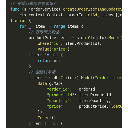
// 创建订单项并更新库存
func
(
s 
*
orderService
)
createOrderItemsAndUpdateSto
	ctx context
.
Context
,
 orderId 
int64
,
 items 
[
]
mod
)
error
{
for
_
,
 item 
:=
range
 items 
{
// 获取商品价格
        productPrice
,
 err 
:=
 s
.
db
.
Ctx
(
ctx
)
.
Model
(
"p
Where
(
"id"
,
 item
.
ProductId
)
.
Value
(
"price"
)
if
 err 
!=
nil
{
return
 err
}
// 创建订单项
_
,
 err 
=
 s
.
db
.
Ctx
(
ctx
)
.
Model
(
"order_items"
)
Data
(
g
.
Map
{
"order_id"
:
   orderId
,
"product_id"
:
 item
.
ProductId
,
"quantity"
:
   item
.
Quantity
,
"price"
:
      productPrice
.
Float64
(
}
)
.
Insert
(
)
if
 err 
!=
nil
{