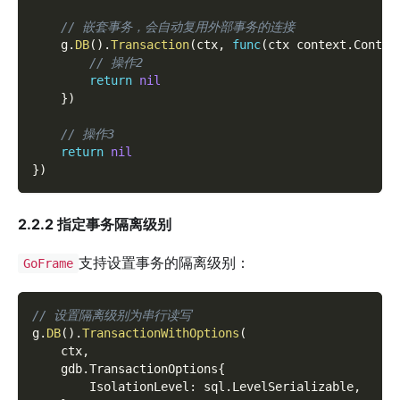
// 嵌套事务，会自动复用外部事务的连接
    g
.
DB
(
)
.
Transaction
(
ctx
,
func
(
ctx context
.
Contex
// 操作2
return
nil
}
)
// 操作3
return
nil
}
)
2.2.2 指定事务隔离级别
支持设置事务的隔离级别：
GoFrame
// 设置隔离级别为串行读写
g
.
DB
(
)
.
TransactionWithOptions
(
	ctx
,
	gdb
.
TransactionOptions
{
        IsolationLevel
:
 sql
.
LevelSerializable
,