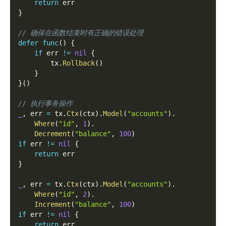
return
 err
}
// 确保在函数结束时有正确的错误处理
defer
func
(
)
{
if
 err 
!=
nil
{
        tx
.
Rollback
(
)
}
}
(
)
// 执行事务操作
_
,
 err 
=
 tx
.
Ctx
(
ctx
)
.
Model
(
"accounts"
)
.
Where
(
"id"
,
1
)
.
Decrement
(
"balance"
,
100
)
if
 err 
!=
nil
{
return
 err
}
_
,
 err 
=
 tx
.
Ctx
(
ctx
)
.
Model
(
"accounts"
)
.
Where
(
"id"
,
2
)
.
Increment
(
"balance"
,
100
)
if
 err 
!=
nil
{
return
 err