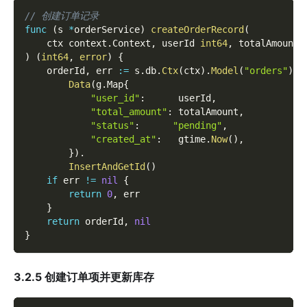
// 创建订单记录
func
(
s 
*
orderService
)
createOrderRecord
(
	ctx context
.
Context
,
 userId 
int64
,
 totalAmount 
)
(
int64
,
error
)
{
    orderId
,
 err 
:=
 s
.
db
.
Ctx
(
ctx
)
.
Model
(
"orders"
)
.
Data
(
g
.
Map
{
"user_id"
:
      userId
,
"total_amount"
:
 totalAmount
,
"status"
:
"pending"
,
"created_at"
:
   gtime
.
Now
(
)
,
}
)
.
InsertAndGetId
(
)
if
 err 
!=
nil
{
return
0
,
 err
}
return
 orderId
,
nil
}
3.2.5 创建订单项并更新库存