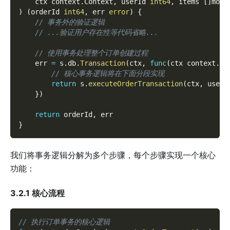
	ctx context
.
Context
,
 userId 
int64
,
 items 
[
]
mode
)
(
orderId 
int64
,
 err 
error
)
{
// 事务外的验证逻辑
// ...验证用户存在性等代码省略...
// 使用事务处理整个订单创建过程
    err 
=
 s
.
db
.
Transaction
(
ctx
,
func
(
ctx context
.
Co
// 核心事务逻辑将在下面分段实现
return
 s
.
executeOrderTransaction
(
ctx
,
 userI
}
)
return
 orderId
,
 err
}
我们将事务逻辑分解为多个步骤，每个步骤实现一个核心
功能：
3.2.1 核心流程
// 执行订单事务的核心逻辑