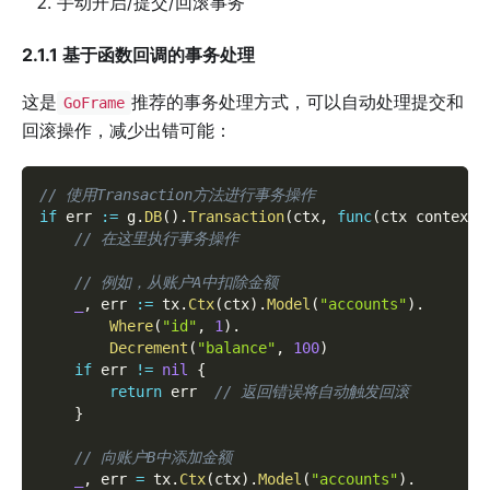
手动开启/提交/回滚事务
2.1.1 基于函数回调的事务处理
这是
推荐的事务处理方式，可以自动处理提交和
GoFrame
回滚操作，减少出错可能：
// 使用Transaction方法进行事务操作
if
 err 
:=
 g
.
DB
(
)
.
Transaction
(
ctx
,
func
(
ctx context
.
// 在这里执行事务操作
// 例如，从账户A中扣除金额
_
,
 err 
:=
 tx
.
Ctx
(
ctx
)
.
Model
(
"accounts"
)
.
Where
(
"id"
,
1
)
.
Decrement
(
"balance"
,
100
)
if
 err 
!=
nil
{
return
 err  
// 返回错误将自动触发回滚
}
// 向账户B中添加金额
_
,
 err 
=
 tx
.
Ctx
(
ctx
)
.
Model
(
"accounts"
)
.