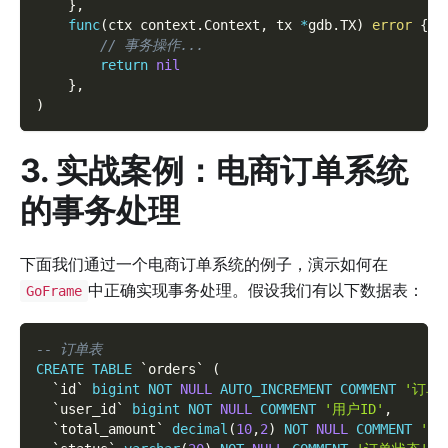
}
,
func
(
ctx context
.
Context
,
 tx 
*
gdb
.
TX
)
error
{
// 事务操作...
return
nil
}
,
)
3. 实战案例：电商订单系统
的事务处理
下面我们通过一个电商订单系统的例子，演示如何在
中正确实现事务处理。假设我们有以下数据表：
GoFrame
-- 订单表
CREATE
TABLE
`
orders
`
(
`
id
`
bigint
NOT
NULL
AUTO_INCREMENT
COMMENT
'订单I
`
user_id
`
bigint
NOT
NULL
COMMENT
'用户ID'
,
`
total_amount
`
decimal
(
10
,
2
)
NOT
NULL
COMMENT
'订