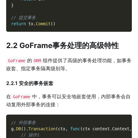
}
// 提交事务
return
 tx
.
Commit
(
)
2.2 GoFrame事务处理的高级特性
的
组件提供了高级的事务处理功能，如事务
GoFrame
ORM
嵌套、指定事务隔离级别等。
2.2.1 安全的事务嵌套
在
中，事务可以安全地嵌套使用，内部事务会自
GoFrame
动复用外部事务的连接：
// 外部事务
g
.
DB
(
)
.
Transaction
(
ctx
,
func
(
ctx context
.
Context
,
 t
// 操作1