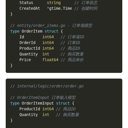
    Status      
string
// 订单状态
    CreatedAt   
*
gtime
.
Time 
// 创建时间
}
// entity/order_items.go - 订单项模型
type
 OrderItem 
struct
{
    Id        
int64
// 订单项ID
    OrderId   
int64
// 订单ID
    ProductId 
int64
// 商品ID
    Quantity  
int
// 购买数量
    Price     
float64
// 商品单价
}
// internal/logic/order/order.go
// OrderItemInput 订单输入模型
type
 OrderItemInput 
struct
{
    ProductId 
int64
// 商品ID
    Quantity  
int
// 购买数量
}