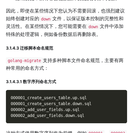
因此，即使在某些情况下您认为不需要回滚，也强烈建议
始终创建对应的
文件，以保证版本控制的完整性和
down
灵活性。在某些情况下，您可能需要在
文件中添加
down
特殊的处理逻辑，例如备份数据后再删除表。
3.1.4.3 迁移脚本命名规范
支持多种脚本文件命名规范，主要有两
golang-migrate
种常用的命名方式：
3.1.4.3.1 数字序列命名方式
000001_create_users_table
.
up
.
sql
000001_create_users_table
.
down
.
sql
000002_add_user_fields
.
up
.
sql
000002_add_user_fields
.
down
.
sql
这种方式使用数字序列作为前缀，例如
、