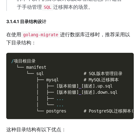
于手动管理
迁移脚本的场景。
SQL
3.1.4.1 目录结构设计
在使用
进行数据库迁移时，推荐采用以
golang-migrate
下目录结构：
/
项目根目录
  └── manifest
      └── sql                # SQL版本管理目录
          ├── mysql          # MySQL迁移脚本
          │   ├── 
[
版本前缀
]
_
[
描述
]
.
up
.
sql
          │   ├── 
[
版本前缀
]
_
[
描述
]
.
down
.
sql
          │   ├── 
...
          │   └── 
...
          └── postgres       # PostgreSQL迁移脚本
(
如
这种目录结构有以下优点：