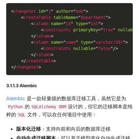
<
changeSet
id
=
"
1
"
author
=
"
bob
"
>
<
createTable
tableName
=
"
department
"
>
<
column
name
=
"
id
"
type
=
"
int
"
>
<
constraints
primaryKey
=
"
true
"
nullable
</
column
>
<
column
name
=
"
name
"
type
=
"
varchar(50)
"
>
<
constraints
nullable
=
"
false
"
/>
</
column
>
</
createTable
>
</
changeSet
>
3.1.1.3 Alembic
Alembic
是一款轻量级的数据库迁移工具，虽然它是为
的
设计的，但它的迁移脚本是纯
Python
SQLAlchemy ORM
粹的
文件，可以在任何项目中使用：
SQL
版本化迁移
：支持向前和向后的数据库迁移
自动生成迁移脚本
：可以基于模型变化自动生成迁移