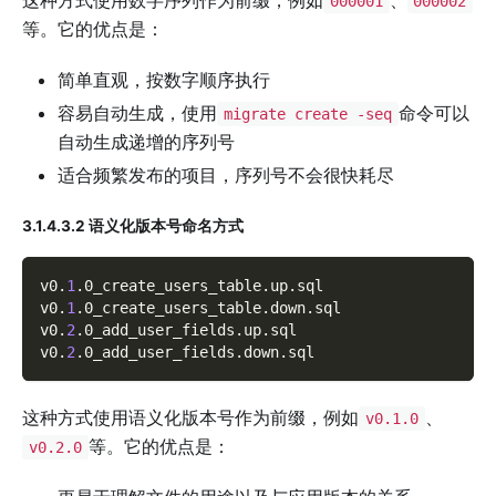
000001
000002
等。它的优点是：
简单直观，按数字顺序执行
容易自动生成，使用
命令可以
migrate create -seq
自动生成递增的序列号
适合频繁发布的项目，序列号不会很快耗尽
3.1.4.3.2 语义化版本号命名方式
v0
.
1
.
0_create_users_table
.
up
.
sql
v0
.
1
.
0_create_users_table
.
down
.
sql
v0
.
2
.
0_add_user_fields
.
up
.
sql
v0
.
2
.
0_add_user_fields
.
down
.
sql
这种方式使用语义化版本号作为前缀，例如
、
v0.1.0
等。它的优点是：
v0.2.0