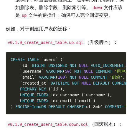
如删除表、删除字段、删除索引等。
文件应该
down
是
文件的逆操作，确保可以完全回滚变更。
up
例如，对于创建用户表的迁移：
（升级脚本）：
v0.1.0_create_users_table.up.sql
CREATE
TABLE
`
users
`
(
`
id
`
BIGINT
UNSIGNED
NOT
NULL
AUTO_INCREMENT
,
`
username
`
VARCHAR
(
50
)
NOT
NULL
COMMENT
'用户名'
`
email
`
VARCHAR
(
100
)
NOT
NULL
COMMENT
'邮箱'
,
`
created_at
`
DATETIME
NOT
NULL
DEFAULT
CURRENT_
PRIMARY
KEY
(
`
id
`
)
,
UNIQUE
INDEX
 idx_username 
(
`
username
`
)
,
UNIQUE
INDEX
 idx_email 
(
`
email
`
)
)
ENGINE
=
InnoDB
DEFAULT
CHARSET
=
utf8mb4 
COMMENT
=
'用
（回滚脚本）：
v0.1.0_create_users_table.down.sql