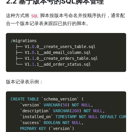
2.2 基于版本号的SQL脚本管理
这种方式将
脚本按版本号命名并按顺序执行，通常配
SQL
合一个版本记录表来跟踪已执行的脚本。
/
migrations
  ├── V1
.
0
.
0__create_users_table
.
sql
  ├── V1
.
0
.
1__add_email_column
.
sql
  ├── V1
.
1
.
0__create_orders_table
.
sql
  └── V1
.
1
.
1__add_order_status
.
sql
版本记录表示例：
CREATE
TABLE
`
schema_version
`
(
`
version
`
VARCHAR
(
50
)
NOT
NULL
,
`
description
`
VARCHAR
(
200
)
NOT
NULL
,
`
installed_on
`
TIMESTAMP
NOT
NULL
DEFAULT
CURRE
`
success
`
BOOLEAN
NOT
NULL
,
PRIMARY
KEY
(
`
version
`
)