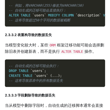
-- 例如，将VARCHAR(255)修改为VARCHAR(50)
-- 自动生成的迁移可能会直接执行：
ALTER
TABLE
`
users
`
MODIFY
COLUMN
`
description
`
VAR
-- 这将导致超过50个字符的数据被截断
2.3.3.2 表重构导致的数据丢失
当模型变化较大时，某些
框架迁移功能可能会选择删
ORM
除旧表并创建新表，而不是执行
操作。
ALTER TABLE
-- 自动生成的迁移可能会执行：
DROP
TABLE
`
users
`
;
CREATE
TABLE
`
users
`
(
.
.
.
)
;
-- 这将导致原表中的所有数据丢失
2.3.3.3 字段删除导致的数据丢失
当从模型中删除字段时，自动生成的迁移脚本通常会直接