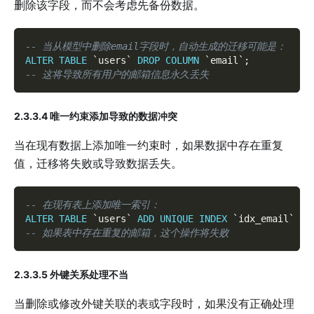
删除该字段，而不会考虑先备份数据。
-- 当从模型中删除email字段时，自动生成的迁移可能是：
ALTER
TABLE
`
users
`
DROP
COLUMN
`
email
`
;
-- 这将导致所有用户的邮箱信息永久丢失
2.3.3.4 唯一约束添加导致的数据冲突
当在现有数据上添加唯一约束时，如果数据中存在重复
值，迁移将失败或导致数据丢失。
-- 在现有表上添加唯一索引：
ALTER
TABLE
`
users
`
ADD
UNIQUE
INDEX
`
idx_email
`
(
`
-- 如果表中存在重复的邮箱，这个操作将失败
2.3.3.5 外键关系处理不当
当删除或修改外键关联的表或字段时，如果没有正确处理