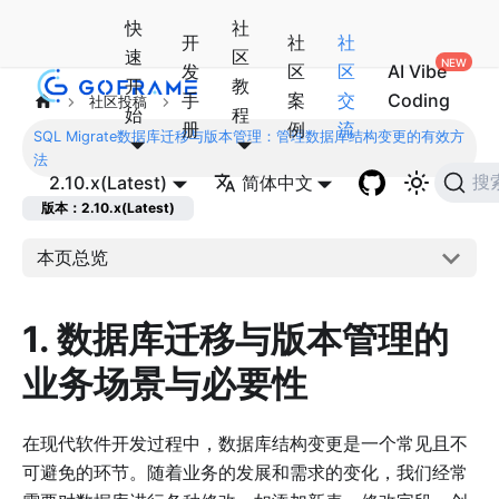
快
社
开
社
社
速
区
发
区
区
AI Vibe
开
教
手
案
交
Coding
社区投稿
始
程
册
例
流
SQL Migrate数据库迁移与版本管理：管理数据库结构变更的有效方
法
2.10.x(Latest)
简体中文
搜
版本：2.10.x(Latest)
本页总览
1. 数据库迁移与版本管理的
业务场景与必要性
在现代软件开发过程中，数据库结构变更是一个常见且不
可避免的环节。随着业务的发展和需求的变化，我们经常