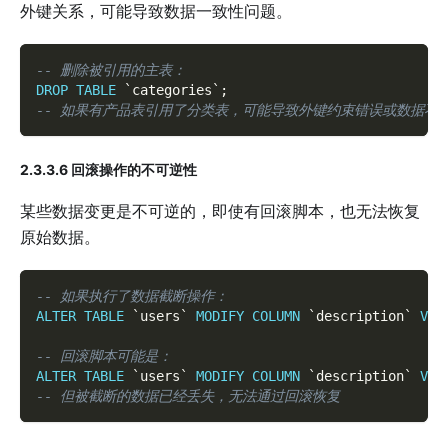
外键关系，可能导致数据一致性问题。
-- 删除被引用的主表：
DROP
TABLE
`
categories
`
;
-- 如果有产品表引用了分类表，可能导致外键约束错误或数据不
2.3.3.6 回滚操作的不可逆性
某些数据变更是不可逆的，即使有回滚脚本，也无法恢复
原始数据。
-- 如果执行了数据截断操作：
ALTER
TABLE
`
users
`
MODIFY
COLUMN
`
description
`
VAR
-- 回滚脚本可能是：
ALTER
TABLE
`
users
`
MODIFY
COLUMN
`
description
`
VAR
-- 但被截断的数据已经丢失，无法通过回滚恢复