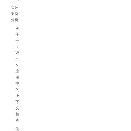
实际
案例
分析
例
子
一
：
W
e
b
应
用
中
的
上
下
文
检
查
例