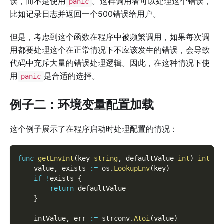
误，而不是使用
。这样调用者可以处理这个错误，
panic
比如记录日志并返回一个500错误给用户。
但是，考虑到这个函数在程序中被频繁调用，如果每次调
用都要处理这个在正常情况下不应该发生的错误，会导致
代码中充斥大量的错误处理逻辑。因此，在这种情况下使
用
是合适的选择。
panic
例子二：环境变量配置加载
这个例子展示了在程序启动时处理配置的情况：
func
getEnvInt
(
key 
string
,
 defaultValue 
int
)
int
{
    value
,
 exists 
:=
 os
.
LookupEnv
(
key
)
if
!
exists 
{
return
 defaultValue
}
    intValue
,
 err 
:=
 strconv
.
Atoi
(
value
)