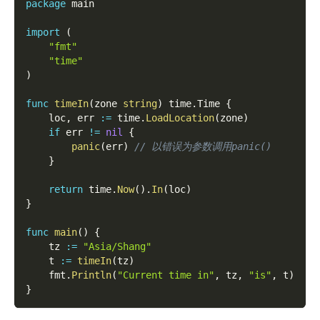
package
 main
import
(
"fmt"
"time"
)
func
timeIn
(
zone 
string
)
 time
.
Time 
{
    loc
,
 err 
:=
 time
.
LoadLocation
(
zone
)
if
 err 
!=
nil
{
panic
(
err
)
// 以错误为参数调用panic()
}
return
 time
.
Now
(
)
.
In
(
loc
)
}
func
main
(
)
{
    tz 
:=
"Asia/Shang"
    t 
:=
timeIn
(
tz
)
    fmt
.
Println
(
"Current time in"
,
 tz
,
"is"
,
 t
)
}