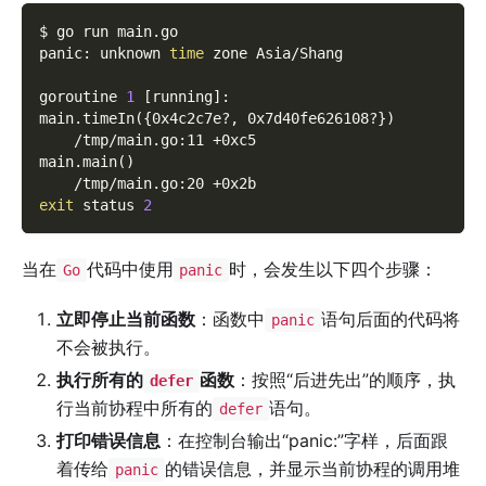
$ go run main.go
panic: unknown 
time
 zone Asia/Shang
goroutine 
1
[
running
]
:
main.timeIn
(
{
0x4c2c7e?, 0x7d40fe626108?
}
)
    /tmp/main.go:11 +0xc5
main.main
(
)
    /tmp/main.go:20 +0x2b
exit
 status 
2
当在
代码中使用
时，会发生以下四个步骤：
Go
panic
立即停止当前函数
：函数中
语句后面的代码将
panic
不会被执行。
执行所有的
函数
：按照“后进先出”的顺序，执
defer
行当前协程中所有的
语句。
defer
打印错误信息
：在控制台输出“panic:”字样，后面跟
着传给
的错误信息，并显示当前协程的调用堆
panic