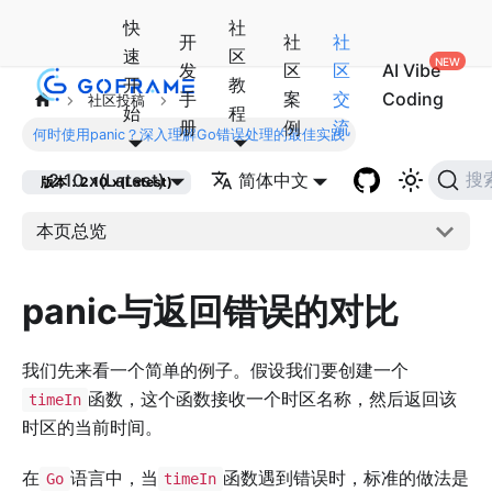
快
社
开
社
社
速
区
发
区
区
AI Vibe
开
教
手
案
交
Coding
社区投稿
始
程
册
例
流
何时使用panic？深入理解Go错误处理的最佳实践
2.10.x(Latest)
简体中文
搜
版本：2.10.x(Latest)
本页总览
panic与返回错误的对比
我们先来看一个简单的例子。假设我们要创建一个
函数，这个函数接收一个时区名称，然后返回该
timeIn
时区的当前时间。
在
语言中，当
函数遇到错误时，标准的做法是
Go
timeIn