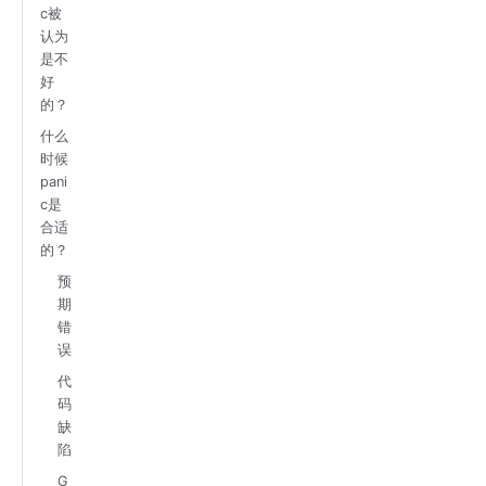
c被
认为
是不
好
的？
什么
时候
pani
c是
合适
的？
预
期
错
误
代
码
缺
陷
G