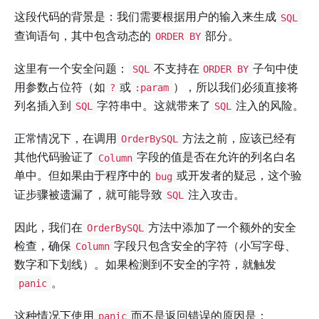
这段代码的背景是：我们需要根据用户的输入来生成
SQL
查询语句，其中包含动态的
部分。
ORDER BY
这里有一个安全问题：
不支持在
子句中使
SQL
ORDER BY
用参数占位符（如
或
），所以我们必须直接将
?
:param
列名插入到
字符串中。这就带来了
注入的风险。
SQL
SQL
正常情况下，在调用
方法之前，应该已经有
OrderBySQL
其他代码验证了
字段的值是否在允许的列名白名
Column
单中。但如果由于程序中的
或开发者的疑忌，这个验
bug
证步骤被遗漏了，就可能导致
注入攻击。
SQL
因此，我们在
方法中添加了一个额外的安全
OrderBySQL
检查，确保
字段只包含安全的字符（小写字母、
Column
数字和下划线）。如果检测到不安全的字符，就触发
。
panic
这种情况下使用
而不是返回错误的原因是：
panic