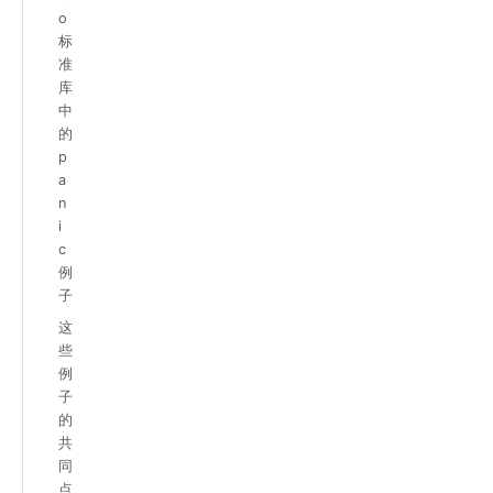
o
标
准
库
中
的
p
a
n
i
c
例
子
这
些
例
子
的
共
同
点