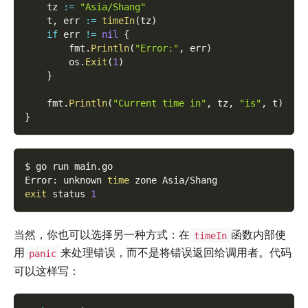
    tz 
:=
"Asia/Shang"
    t
,
 err 
:=
timeIn
(
tz
)
if
 err 
!=
nil
{
        fmt
.
Println
(
"Error:"
,
 err
)
        os
.
Exit
(
1
)
}
    fmt
.
Println
(
"Current time in"
,
 tz
,
"is"
,
 t
)
}
$ go run main.go
Error: unknown 
time
 zone Asia/Shang
exit
 status 
1
当然，你也可以选择另一种方式：在
函数内部使
timeIn
用
来处理错误，而不是将错误返回给调用者。代码
panic
可以这样写：