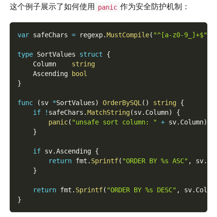
这个例子展示了如何使用
作为安全防护机制：
panic
var
 safeChars 
=
 regexp
.
MustCompile
(
"^[a-z0-9_]+$"
)
type
 SortValues 
struct
{
    Column    
string
    Ascending 
bool
}
func
(
sv 
*
SortValues
)
OrderBySQL
(
)
string
{
if
!
safeChars
.
MatchString
(
sv
.
Column
)
{
panic
(
"unsafe sort column: "
+
 sv
.
Column
)
}
if
 sv
.
Ascending 
{
return
 fmt
.
Sprintf
(
"ORDER BY %s ASC"
,
 sv
.
Co
}
return
 fmt
.
Sprintf
(
"ORDER BY %s DESC"
,
 sv
.
Colum
}