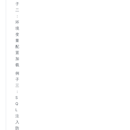
子
二
：
环
境
变
量
配
置
加
载
例
子
三
：
S
Q
L
注
入
防