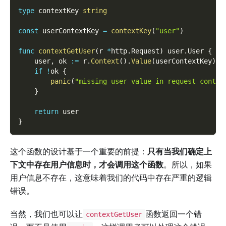
type
 contextKey 
string
const
 userContextKey 
=
contextKey
(
"user"
)
func
contextGetUser
(
r 
*
http
.
Request
)
 user
.
User 
{
    user
,
 ok 
:=
 r
.
Context
(
)
.
Value
(
userContextKey
)
.
(
if
!
ok 
{
panic
(
"missing user value in request contex
}
return
 user
}
这个函数的设计基于一个重要的前提：
只有当我们确定上
下文中存在用户信息时，才会调用这个函数
。所以，如果
用户信息不存在，这意味着我们的代码中存在严重的逻辑
错误。
当然，我们也可以让
函数返回一个错
contextGetUser