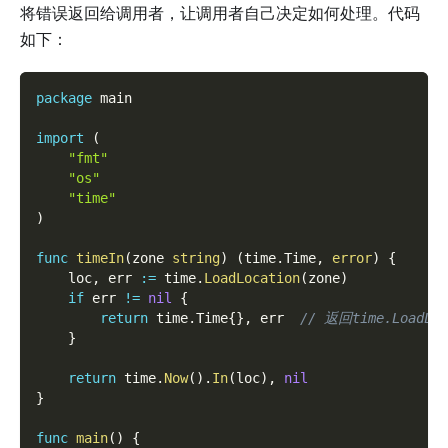
将错误返回给调用者，让调用者自己决定如何处理。代码
如下：
package
 main
import
(
"fmt"
"os"
"time"
)
func
timeIn
(
zone 
string
)
(
time
.
Time
,
error
)
{
    loc
,
 err 
:=
 time
.
LoadLocation
(
zone
)
if
 err 
!=
nil
{
return
 time
.
Time
{
}
,
 err  
// 返回time.LoadL
}
return
 time
.
Now
(
)
.
In
(
loc
)
,
nil
}
func
main
(
)
{