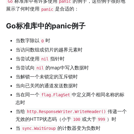
标准库中有许多使用
的例子，这些例子很好地
Go
panic
展示了何时使用
是合适的：
panic
Go标准库中的panic例子
当数字除以
时
0
当访问数组或切片的越界元素时
当尝试使用
指针时
nil
当尝试向
的map中写入数据时
nil
当解锁一个未锁定的互斥锁时
当向已关闭的通道发送数据时
当在同一个
中定义两个相同名称的标
flag.FlagSet
志时
当给
传递一个
http.ResponseWriter.WriteHeader()
无效的HTTP状态码（小于
或大于
）时
100
999
当
的计数器变为负数时
sync.WaitGroup