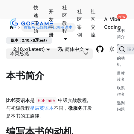
快
社
开
社
社
速
区
发
区
区
AI Vibe
开
教
手
案
交
Coding
微服务实战教程-比邻英语本
始
程
本书
册
例
流
简介
版本：2.10.x(Latest)
编写
2.10.x(Latest)
简体中文
搜
本书
本页总览
的动
机
本书简介
目标
读者
联系
作者
比邻英语本
是
中级实战教程。
GoFrame
遇到
与初级教程
星辰英语本
不同，
微服务
开发
问题
是本书的主旋律。
编写本书的动机