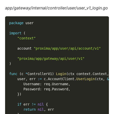
app/gateway/internal/controller/user/user_v1_login.go
package
 user  
import
(
"context"
    account 
"proxima/app/user/api/account/v1"
"proxima/app/gateway/api/user/v1"
)
func
(
c 
*
ControllerV1
)
Login
(
ctx context
.
Context
,
 r
    user
,
 err 
:=
 c
.
AccountClient
.
UserLogin
(
ctx
,
&
ac
       Username
:
 req
.
Username
,
       Password
:
 req
.
Password
,
}
)
if
 err 
!=
nil
{
return
nil
,
 err  