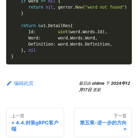
if
 word 
==
nil
{
return
nil
,
 gerror
.
New
(
"word not found"
)
}
return
&
v1
.
DetailRes
{
       Id
:
uint
(
word
.
Words
.
Id
)
,
       Word
:
       word
.
Words
.
Word
,
       Definition
:
 word
.
Words
.
Definition
,
}
,
nil
}
编辑此页
最后
由
oldme
于
2024年12
月17日
更新
上一页
下一页
4.4.封装gRPC客户
第五章-进一步的方向
端