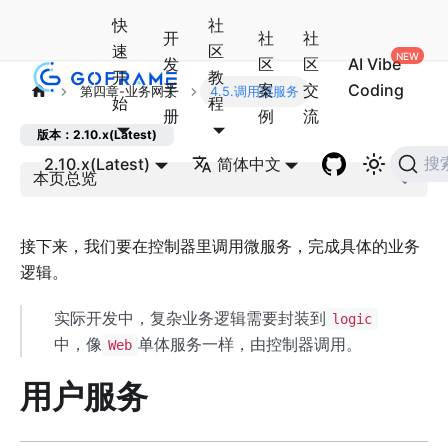
快
社
开
社
社
速
区
发
区
区
AI Vibe
开
教
手
案
交
Coding
第四章-业务网关
4.5.调用微服务
始
程
册
例
流
版本：2.10.x(Latest)
2.10.x(Latest)
简体中文
搜
本页总览
接下来，我们要在控制器里调用微服务，完成具体的业务
逻辑。
实际开发中，复杂业务逻辑需要封装到
logic
中，像
单体服务一样，由控制器调用。
Web
用户服务