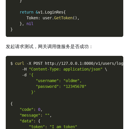
}
return
&
v1
.
LoginRes
{
       Token
:
 user
.
GetToken
(
)
,
}
,
nil
}
发起请求测试，网关调用微服务是否成功：
$ 
curl
-X
 POST http://127.0.0.1:8000/v1/users/login
-H
"Content-Type: application/json"
\
-d
'{
           "username": "oldme",
           "password": "12345678"
         }'
{
"code"
:
0
,
"message"
:
""
,
"data"
:
{
"token"
:
"I am token"