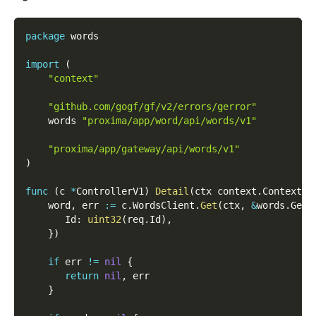
package
 words  
import
(
"context"
"github.com/gogf/gf/v2/errors/gerror"
    words 
"proxima/app/word/api/words/v1"
"proxima/app/gateway/api/words/v1"
)
func
(
c 
*
ControllerV1
)
Detail
(
ctx context
.
Context
,
 
    word
,
 err 
:=
 c
.
WordsClient
.
Get
(
ctx
,
&
words
.
GetR
       Id
:
uint32
(
req
.
Id
)
,
}
)
if
 err 
!=
nil
{
return
nil
,
 err  
}