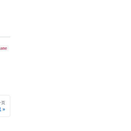
ame
。
一页
息