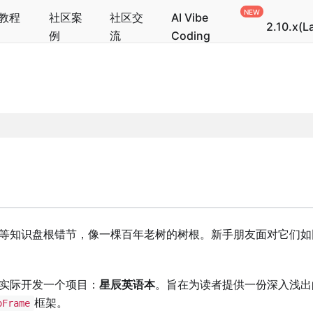
教程
社区案
社区交
AI Vibe
2.10.x(L
例
流
Coding
等知识盘根错节，像一棵百年老树的树根。新手朋友面对它们如
实际开发一个项目：
星辰英语本
。旨在为读者提供一份深入浅出
框架。
oFrame