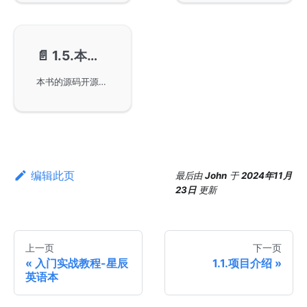
📄️
1.5.本书源码
本书的源码开源于GitHub，其开源许可证基于MIT协议，允许用户免费使用、复制及修改软件而不受限制。文档中详细描述了软件许可的内容和条件，确保用户在使用版权内容时遵循规定，并对软件的适用性和责任做出声明，以便于更好地应用和开发。
编辑此页
最后
由
John
于
2024年11月
23日
更新
上一页
下一页
入门实战教程-星辰
1.1.项目介绍
英语本