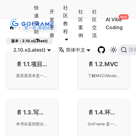
快
社
开
社
社
速
区
发
区
区
AI Vibe
开
教
手
案
交
Coding
第一章-基础信息
始
程
册
例
流
版本：2.10.x(Latest)
2.10.x(Latest)
简体中文
搜
📄️
1.1.项目介绍
📄️
1.2.MVC
星辰英语本是一个GoFrame实战演示项目，帮助用户学习和管理英语单词，包括注册及登陆功能，并提供随机复习和掌握度设置。项目采用前后端分离模式，使用GoFrame框架进行开发，输出标准的Json格式数据，以便前端通过HTTP请求获取并构建页面。
了解MVC(Model-View-Controller)程序设计架构，其中Model负责应用程序的数据和业务逻辑，管理数据与数据库交互；View负责显示数据和用户界面，与用户交互展示数据；Controller处理用户输入和请求，作为模型与视图之间的中介。前后端分离中，注重Controller和Model层。
📄️
1.3.写作约定
📄️
1.4.环境准备
本书在某些部分使用命令行，其中使用美元符号作为提示符号。通过命令输出信息到终端，并在不必要的代码中省略部分以保持整洁。示例展示了如何使用GoFrame框架进行基本的输出操作和代码编写技巧。
GoFrame 是一个基于 Go 语言的 Web 后端框架，要求 Go 版本至少为 1.20。项目开发需要数据库支持，例子中使用 MySQL，并且兼容 MariaDB、TiDB 等多种数据库。推荐使用 Postman 或其他工具进行接口测试。还介绍了 GoFrame 的 GF CLI 安装和项目初始化过程，并提供了详细的项目目录结构说明。