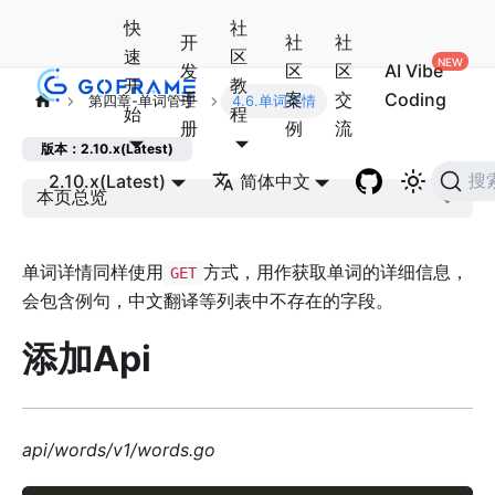
快
社
开
社
社
速
区
发
区
区
AI Vibe
开
教
手
案
交
Coding
第四章-单词管理
4.6.单词详情
始
程
册
例
流
版本：2.10.x(Latest)
2.10.x(Latest)
简体中文
搜
本页总览
单词详情同样使用
方式，用作获取单词的详细信息，
GET
会包含例句，中文翻译等列表中不存在的字段。
添加Api
api/words/v1/words.go