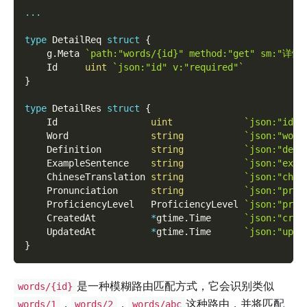
...
type
 DetailReq 
struct
{
    g
.
Meta 
`path:"words/{id}" method:"get" sm:"详情
    Id     
uint
`json:"id" v:"required"`
}
type
 DetailRes 
struct
{
    Id                 
uint
`json:"id"`
    Word               
string
`json:"word
    Definition         
string
`json:"defi
    ExampleSentence    
string
`json:"exam
    ChineseTranslation 
string
`json:"chin
    Pronunciation      
string
`json:"pron
    ProficiencyLevel   ProficiencyLevel 
`json:"prof
    CreatedAt          
*
gtime
.
Time      
`json:"crea
    UpdatedAt          
*
gtime
.
Time      
`json:"upda
}
是一种模糊路由匹配方式，它会识别类似
words/{id}
，
，
这种路由，并将匹配
words/1
words/2
words/abc