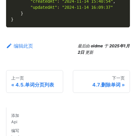
"createdAt"
:
"2024-11-14 15:40:54"
,
"updatedAt"
:
"2024-11-14 16:09:37"
}
}
编辑此页
最后
由
oldme
于
2025年1月
2日
更新
上一页
下一页
4.5.单词分页列表
4.7.删除单词
添加
Api
编写