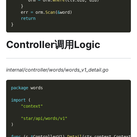
}
    err 
=
 orm
.
Scan
(
&
word
)
return
}
Controller调用Logic
internal/controller/words/words_v1_detail.go
package
 words  
import
(
"context"
"star/api/words/v1"
)
func
(
c 
*
ControllerV1
)
Detail
(
ctx context
.
Context
,
 