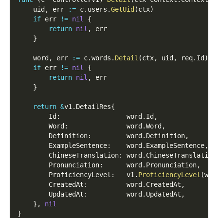
    uid
,
 err 
:=
 c
.
users
.
GetUid
(
ctx
)
if
 err 
!=
nil
{
return
nil
,
 err  
}
    word
,
 err 
:=
 c
.
words
.
Detail
(
ctx
,
 uid
,
 req
.
Id
)
if
 err 
!=
nil
{
return
nil
,
 err  
}
return
&
v1
.
DetailRes
{
        Id
:
                 word
.
Id
,
        Word
:
               word
.
Word
,
        Definition
:
         word
.
Definition
,
        ExampleSentence
:
    word
.
ExampleSentence
,
        ChineseTranslation
:
 word
.
ChineseTranslation
        Pronunciation
:
      word
.
Pronunciation
,
        ProficiencyLevel
:
   v1
.
ProficiencyLevel
(
wor
        CreatedAt
:
          word
.
CreatedAt
,
        UpdatedAt
:
          word
.
UpdatedAt
,
}
,
nil
}