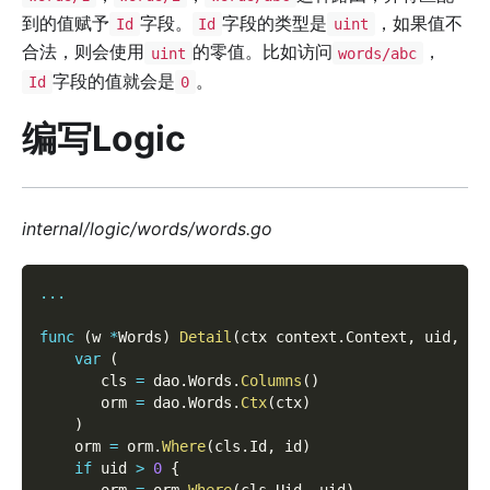
到的值赋予
字段。
字段的类型是
，如果值不
Id
Id
uint
合法，则会使用
的零值。比如访问
，
uint
words/abc
字段的值就会是
。
Id
0
编写Logic
internal/logic/words/words.go
...
func
(
w 
*
Words
)
Detail
(
ctx context
.
Context
,
 uid
,
 id
var
(
       cls 
=
 dao
.
Words
.
Columns
(
)
       orm 
=
 dao
.
Words
.
Ctx
(
ctx
)
)
    orm 
=
 orm
.
Where
(
cls
.
Id
,
 id
)
if
 uid 
>
0
{
       orm 
=
 orm
.
Where
(
cls
.
Uid
,
 uid
)