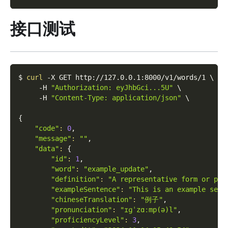
接口测试
$ 
curl
-X
 GET http://127.0.0.1:8000/v1/words/1 
\
-H
"Authorization: eyJhbGci...5U"
\
-H
"Content-Type: application/json"
\
{
"code"
:
0
,
"message"
:
""
,
"data"
:
{
"id"
:
1
,
"word"
:
"example_update"
,
"definition"
:
"A representative form or pat
"exampleSentence"
:
"This is an example sent
"chineseTranslation"
:
"例子"
,
"pronunciation"
:
"ɪɡˈzɑːmp(ə)l"
,
"proficiencyLevel"
:
3
,