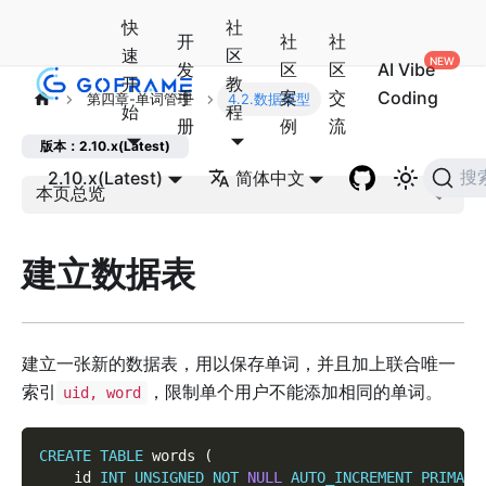
快
社
开
社
社
速
区
发
区
区
AI Vibe
开
教
手
案
交
Coding
第四章-单词管理
4.2.数据模型
始
程
册
例
流
版本：2.10.x(Latest)
2.10.x(Latest)
简体中文
搜
本页总览
建立数据表
建立一张新的数据表，用以保存单词，并且加上联合唯一
索引
，限制单个用户不能添加相同的单词。
uid, word
CREATE
TABLE
 words 
(
    id 
INT
UNSIGNED
NOT
NULL
AUTO_INCREMENT
PRIMARY