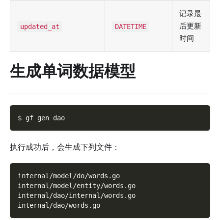
记录最
后更新
updated_at
DATETIME
时间
生成单词数据模型
$ gf gen dao
执行成功后，会生成下列文件：
internal/model/do/words.go
internal/model/entity/words.go
internal/dao/internal/words.go
internal/dao/words.go