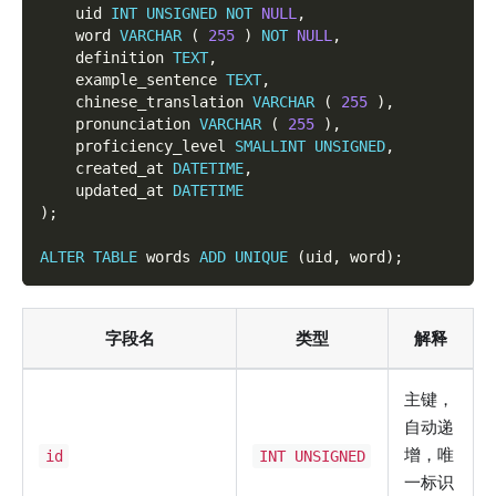
    uid 
INT
UNSIGNED
NOT
NULL
,
    word 
VARCHAR
(
255
)
NOT
NULL
,
    definition 
TEXT
,
    example_sentence 
TEXT
,
    chinese_translation 
VARCHAR
(
255
)
,
    pronunciation 
VARCHAR
(
255
)
,
    proficiency_level 
SMALLINT
UNSIGNED
,
    created_at 
DATETIME
,
    updated_at 
DATETIME
)
;
ALTER
TABLE
 words 
ADD
UNIQUE
(
uid
,
 word
)
;
字段名
类型
解释
主键，
自动递
增，唯
id
INT UNSIGNED
一标识