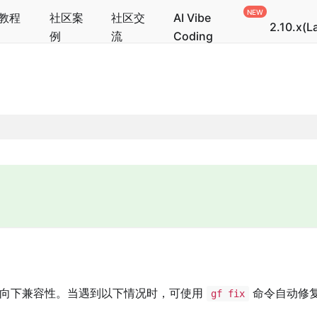
教程
社区案
社区交
AI Vibe
2.10.x(L
例
流
Coding
保证向下兼容性。当遇到以下情况时，可使用
命令自动修
gf fix