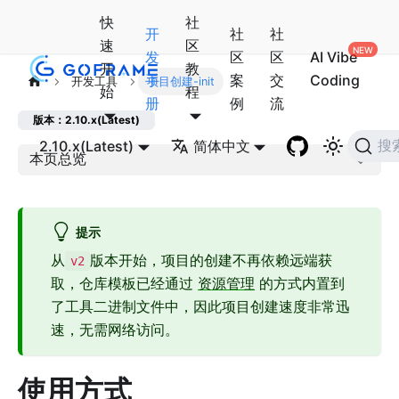
快
社
开
社
社
速
区
发
区
区
AI Vibe
开
教
手
案
交
Coding
开发工具
项目创建-init
始
程
册
例
流
版本：2.10.x(Latest)
2.10.x(Latest)
简体中文
搜
本页总览
提示
从
版本开始，项目的创建不再依赖远端获
v2
取，仓库模板已经通过
资源管理
的方式内置到
了工具二进制文件中，因此项目创建速度非常迅
速，无需网络访问。
使用方式