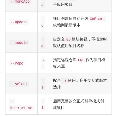
--monoApp
子应用项目
a
项目创建后自动升级
-
GoFrame
--update
依赖到最新版本
u
自定义
模块路径，不指定时
-
Go
--module
默认使用项目名称
g
指定远程仓库
作为项目模
-
URL
--repo
板来源
r
配合
使用，启用交互式版本
-
-r
--select
选择
s
启用完整的交互式引导模式创
--
-
建项目
interactive
i