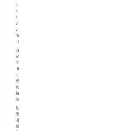
p
o
A
p
p
项
目
自
定
义
G
o
模
块
路
径
创
建
项
目