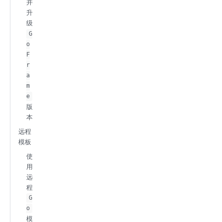
并
升
级
G
o
F
r
a
m
e
版
本
远程
模板
使
用
远
程
G
o
模