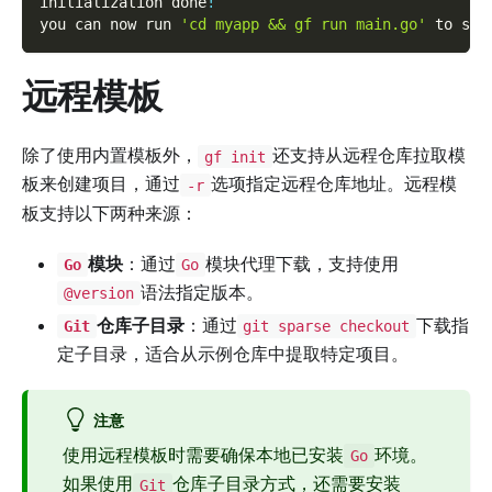
initialization done
!
you can now run 
'cd myapp && gf run main.go'
 to sta
远程模板
除了使用内置模板外，
还支持从远程仓库拉取模
gf init
板来创建项目，通过
选项指定远程仓库地址。远程模
-r
板支持以下两种来源：
模块
：通过
模块代理下载，支持使用
Go
Go
语法指定版本。
@version
仓库子目录
：通过
下载指
Git
git sparse checkout
定子目录，适合从示例仓库中提取特定项目。
注意
使用远程模板时需要确保本地已安装
环境。
Go
如果使用
仓库子目录方式，还需要安装
Git