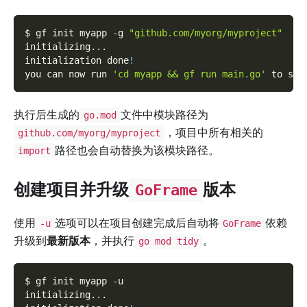
$ gf init myapp 
-g
"github.com/myorg/myproject"
initializing
..
.
initialization done
!
you can now run 
'cd myapp && gf run main.go'
 to sta
执行后生成的
文件中模块路径为
go.mod
，项目中所有相关的
github.com/myorg/myproject
路径也会自动替换为该模块路径。
import
创建项目并升级
版本
GoFrame
使用
选项可以在项目创建完成后自动将
依赖
-u
GoFrame
升级到
最新版本
，并执行
。
go mod tidy
$ gf init myapp 
-u
initializing
..
.