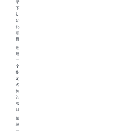
录
下
初
始
化
项
目
创
建
一
个
指
定
名
称
的
项
目
创
建
一