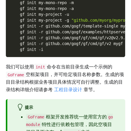
    gf init my-mono-repo 
-m
    gf init my-mono-repo 
-a
    gf init my-project 
-u
    gf init my-project 
-g
"github.com/myorg/myproje
    gf init 
-r
 github.com/gogf/template-single my-p
    gf init 
-r
 github.com/gogf/examples/httpserver/
    gf init 
-r
 github.com/gogf/gf/cmd/gf/v2@v2.9.7 
    gf init 
-r
 github.com/gogf/gf/cmd/gf/v2 mygf 
-s
    gf init 
-i
我们可以使用
命令在当前目录生成一个示例的
init
空框架项目，并可给定项目名称参数。生成的项
GoFrame
目目录结构根据业务项目具体情况可自行调整。生成的目
录结构详细介绍请参考
工程目录设计
章节。
提示
框架开发推荐统一使用官方的
GoFrame
go
特性进行依赖包管理，因此空项目
module