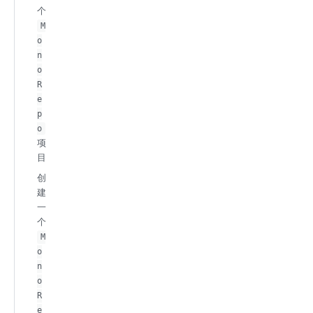
个
M
o
n
o
R
e
p
o
项
目
创
建
一
个
M
o
n
o
R
e