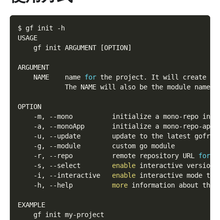
$ gf init 
-h
USAGE
    gf init ARGUMENT 
[
OPTION
]
ARGUMENT
    NAME    name 
for
 the project. It will create a 
            The NAME will also be the module name 
f
OPTION
    -m, 
--mono
          initialize a mono-repo inst
    -a, 
--monoApp
       initialize a mono-repo-app 
    -u, 
--update
        update to the latest gofram
    -g, 
--module
        custom go module
    -r, 
--repo
          remote repository URL 
for
 t
    -s, 
--select
enable
 interactive version 
    -i, 
--interactive
enable
 interactive mode to 
    -h, 
--help
more
 information about this
EXAMPLE
    gf init my-project