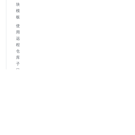
块
模
板
使
用
远
程
仓
库
子
目
录
模
板
指
定
模
板
版
本