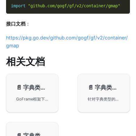
import
"github.com/gogf/gf/v2/container/gmap"
接口文档
：
https://pkg.go.dev/github.com/gogf/gf/v2/container/
gmap
相关文档
📄️
字典类型-基本使用
📄️
字典类型-性能测试
GoFrame框架下gmap模块的基本使用方法，包括并发安全特性的开关操作，键值对的设置、查询和删除，以及数据结构的有序遍历、序列化与反序列化等内容。v2.10版本新增泛型Map支持，提供类型安全的映射操作，并支持自定义nil值检查器，并提供了详细的代码示例与执行结果。
针对字典类型的性能进行详细测试和分析。通过对GoFrame框架中的gmap与标准库sync.Map的性能比较，揭示在并发安全与非并发安全不同场景下的效率表现。包括不同类型map的性能基准测试，如HashMap、ListMap和TreeMap，提供开发者优化应用程序的实时参考。
📄️
字典类型-方法介绍