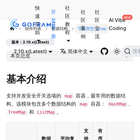
快
社
开
社
社
速
区
发
区
区
AI Vibe
开
教
手
案
交
Coding
组件列表
数据结构
字典类型-gmap
始
程
册
例
流
版本：2.10.x(Latest)
2.10.x(Latest)
简体中文
搜
本页总览
基本介绍
支持并发安全开关选项的
容器，最常用的数据结
map
构。该模块包含多个数据结构的
容器：
、
map
HashMap
和
。
TreeMap
ListMap
支
有
数据
平均复
持
序