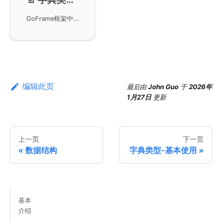
GoFrame框架中AnyAnyMap的各种方法，包括创建、克隆、迭代、设置、删除和合并等操作。同时，还提供了代码示例以帮助理解这些方法的使用方式确保代码的并发安全性，更详细内容可参考GoFrame框架文档。
编辑此页
最后
由
John Guo
于
2026年
1月27日
更新
上一页
下一页
数据结构
字典类型-基本使用
基本
介绍