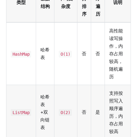
类型
说明
结构
杂度
排
遍
序
历
高性能
读写操
作，内
哈希
否
否
存占用
HashMap
O(1)
表
较高，
随机遍
历
支持按
哈希
照写入
表
顺序遍
+双
否
是
ListMap
O(2)
历，内
向链
存占用
表
较高