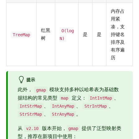
内存占
用紧
凑，支
红黑
O(log
是
是
持键名
TreeMap
树
N)
排序及
有序遍
历
提示
此外，
模块支持多种以哈希表为基础数
gmap
据结构的常见类型
定义：
、
map
IntIntMap
、
、
、
IntStrMap
IntAnyMap
StrIntMap
、
。
StrStrMap
StrAnyMap
从
版本开始，
提供了泛型映射类
v2.10
gmap
型，推荐在新项目中使用：