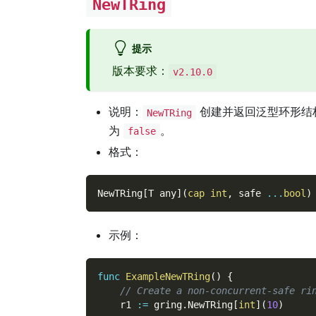
NewTRing
提示
版本要求：
v2.10.0
说明：
创建并返回泛型环形结
NewTRing
为
。
false
格式：
NewTRing
[
T any
]
(
cap
int
,
 safe 
...
bool
)
示例：
func
ExampleNewTRing
(
)
{
// Create a non-concurrent-safe ri
    r1 
:=
 gring
.
NewTRing
[
int
]
(
10
)