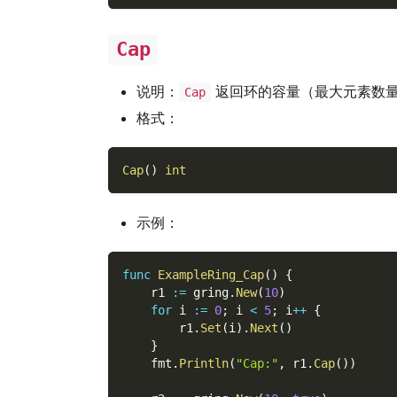
Cap
说明：
返回环的容量（最大元素数
Cap
格式：
Cap
(
)
int
示例：
func
ExampleRing_Cap
(
)
{
    r1 
:=
 gring
.
New
(
10
)
for
 i 
:=
0
;
 i 
<
5
;
 i
++
{
        r1
.
Set
(
i
)
.
Next
(
)
}
    fmt
.
Println
(
"Cap:"
,
 r1
.
Cap
(
)
)