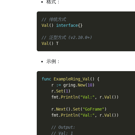
格式：
// 传统方式
Val
(
)
interface
{
}
// 泛型方式 (v2.10.0+)
Val
(
)
 T
示例：
func
ExampleRing_Val
(
)
{
    r 
:=
 gring
.
New
(
10
)
    r
.
Set
(
1
)
    fmt
.
Println
(
"Val:"
,
 r
.
Val
(
)
)
    r
.
Next
(
)
.
Set
(
"GoFrame"
)
    fmt
.
Println
(
"Val:"
,
 r
.
Val
(
)
)
// Output:
// Val: 1