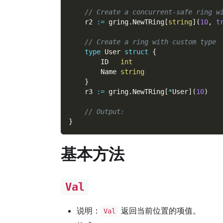
// Create a concurrent-safe ring w
    r2 
:=
 gring
.
NewTRing
[
string
]
(
10
,
t
// Create a ring with custom type
type
 User 
struct
{
        ID   
int
        Name 
string
}
    r3 
:=
 gring
.
NewTRing
[
*
User
]
(
10
)
// Output:
}
基本方法
Val
说明：
返回当前位置的项值。
Val