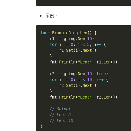
示例：
func
ExampleRing_Len
(
)
{
    r1 
:=
 gring
.
New
(
10
)
for
 i 
:=
0
;
 i 
<
5
;
 i
++
{
        r1
.
Set
(
i
)
.
Next
(
)
}
    fmt
.
Println
(
"Len:"
,
 r1
.
Len
(
)
)
    r2 
:=
 gring
.
New
(
10
,
true
)
for
 i 
:=
0
;
 i 
<
10
;
 i
++
{
        r2
.
Set
(
i
)
.
Next
(
)
}
    fmt
.
Println
(
"Len:"
,
 r2
.
Len
(
)
)
// Output:
// Len: 5
// Len: 10
}