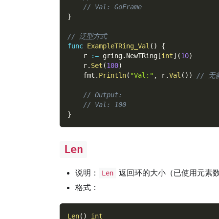
// Val: GoFrame
}
// 泛型方式
func
ExampleTRing_Val
(
)
{
    r 
:=
 gring
.
NewTRing
[
int
]
(
10
)
    r
.
Set
(
100
)
    fmt
.
Println
(
"Val:"
,
 r
.
Val
(
)
)
// 
// Output:
// Val: 100
}
Len
说明：
返回环的大小（已使用元素
Len
格式：
Len
(
)
int