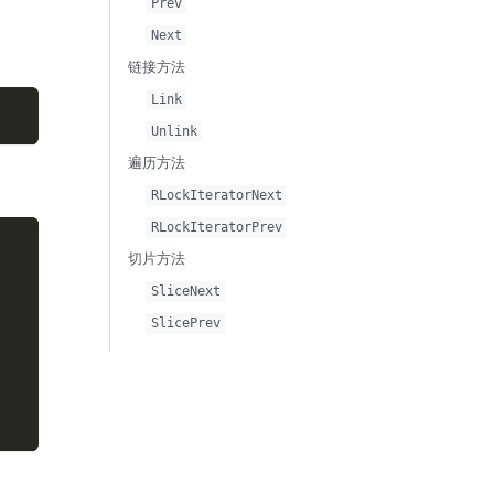
Prev
Next
链接方法
Link
Unlink
遍历方法
RLockIteratorNext
RLockIteratorPrev
切片方法
SliceNext
SlicePrev