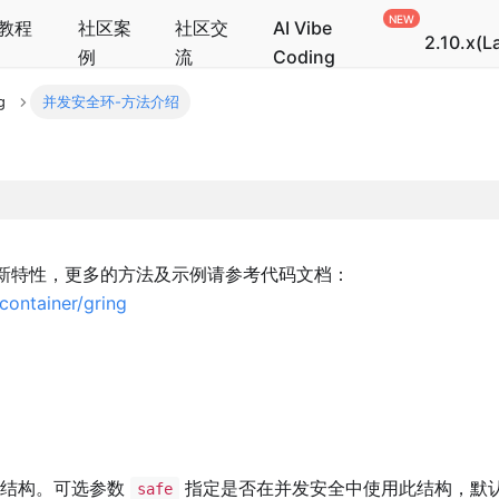
教程
社区案
社区交
AI Vibe
2.10.x(L
例
流
Coding
g
并发安全环-方法介绍
新特性，更多的方法及示例请参考代码文档：
container/gring
结构。可选参数
指定是否在并发安全中使用此结构，默
safe