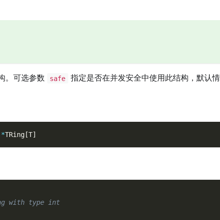
构。可选参数
指定是否在并发安全中使用此结构，默认情
safe
*
TRing
[
T
]
ng with type int