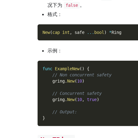
况下为
。
false
格式：
New
(
cap
int
,
 safe 
...
bool
)
*
Ring
示例：
func
ExampleNew
(
)
{
// Non concurrent safety
    gring
.
New
(
10
)
// Concurrent safety
    gring
.
New
(
10
,
true
)
// Output:
}