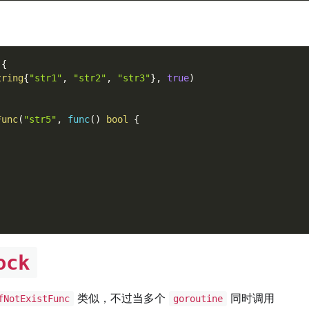
{
tring
{
"str1"
,
"str2"
,
"str3"
}
,
true
)
Func
(
"str5"
,
func
(
)
bool
{
ock
类似，不过当多个
同时调用
fNotExistFunc
goroutine