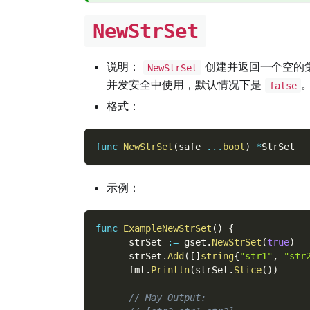
NewStrSet
说明：
创建并返回一个空的
NewStrSet
并发安全中使用，默认情况下是
false
格式：
func
NewStrSet
(
safe 
...
bool
)
*
StrSet
示例：
func
ExampleNewStrSet
(
)
{
      strSet 
:=
 gset
.
NewStrSet
(
true
)
      strSet
.
Add
(
[
]
string
{
"str1"
,
"str
      fmt
.
Println
(
strSet
.
Slice
(
)
)
// May Output: