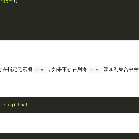
(
"str"
)
)
存在指定元素项
，如果不存在则将
添加到集合中并
item
item
string
)
bool