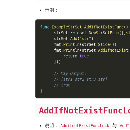
示例：
func
ExampleStrSet_AddIfNotExistFunc
(
)
      strSet 
:=
 gset
.
NewStrSetFrom
(
[
]
s
      strSet
.
Add
(
"str"
)
      fmt
.
Println
(
strSet
.
Slice
(
)
)
      fmt
.
Println
(
strSet
.
AddIfNotExist
return
true
}
)
)
// May Output:
// [str1 str2 str3 str]
// true
}
AddIfNotExistFuncL
说明：
与
AddifnotExistFuncLock
AddI