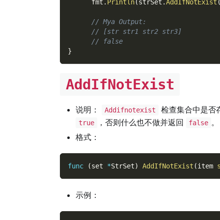
      fmt
.
Println
(
strSet
.
AddIfNotExist
// Mya Output:
// [str str1 str2 str3]
// false
}
AddIfNotExist
说明：
检查集合中是否
Addifnotexist
，否则什么也不做并返回
。
true
false
格式：
func
(
set 
*
StrSet
)
AddIfNotExist
(
item 
示例：