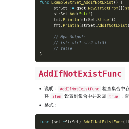
func
ExampleStrSet_AddIfNotExist
(
)
{
      strSet 
:=
 gset
.
NewStrSetFrom
(
[
]
s
      strSet
.
Add
(
"str"
)
      fmt
.
Println
(
strSet
.
Slice
(
)
)
      fmt
.
Println
(
strSet
.
AddIfNotExist
// Mya Output:
// [str str1 str2 str3]
// false
}
AddIfNotExistFunc
说明：
检查集合中
AddIfNotExistFunc
将
设置到集合中并返回
，
item
true
格式：
func
(
set 
*
StrSet
)
AddIfNotExistFunc
(
i