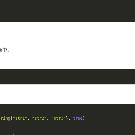
合中。
tring
{
"str1"
,
"str2"
,
"str3"
}
,
true
)