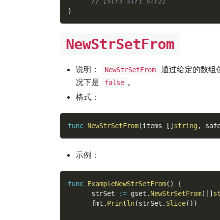
// [str3 str1 str2]
}
NewStrSetFrom
说明：
通过给定的数组
NewStrSetFrom
况下是
。
false
格式：
func
NewStrSetFrom
(
items 
[
]
string
,
 saf
示例：
func
ExampleNewStrSetFrom
(
)
{
      strSet 
:=
 gset
.
NewStrSetFrom
(
[
]
s
      fmt
.
Println
(
strSet
.
Slice
(
)
)