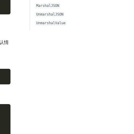
MarshalJSON
UnmarshalJSON
UnmarshalValue
认情