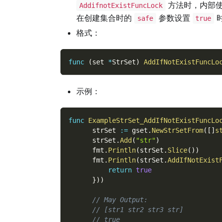
方法时，内部
AddifnotExistFuncLock
在创建集合时的
参数设置
safe
true
格式：
func
(
set 
*
StrSet
)
AddIfNotExistFuncLo
示例：
func
ExampleStrSet_AddIfNotExistFuncLo
      strSet 
:=
 gset
.
NewStrSetFrom
(
[
]
s
      strSet
.
Add
(
"str"
)
      fmt
.
Println
(
strSet
.
Slice
(
)
)
      fmt
.
Println
(
strSet
.
AddIfNotExist
return
true
}
)
)
// May Output:
// [str1 str2 str3 str]
// true