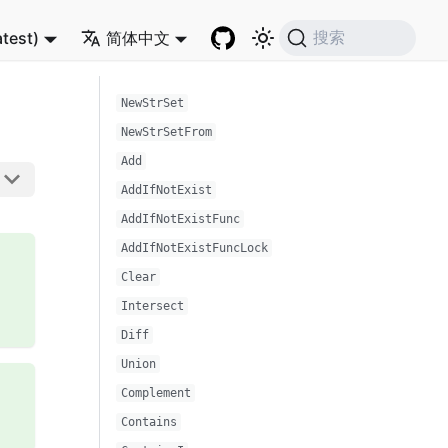
atest)
简体中文
搜索
NewStrSet
NewStrSetFrom
Add
AddIfNotExist
AddIfNotExistFunc
AddIfNotExistFuncLock
Clear
Intersect
Diff
Union
Complement
Contains