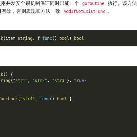
使用并发安全锁机制保证同时只能一个
执行。该方法
goroutine
时有效，否则表现和方法一致
。
AddIfNotExistFunc
ck
(
item 
string
,
 f 
func
(
)
bool
)
bool
ck
(
)
{
tring
{
"str1"
,
"str2"
,
"str3"
}
,
true
)
FuncLock
(
"str4"
,
func
(
)
bool
{