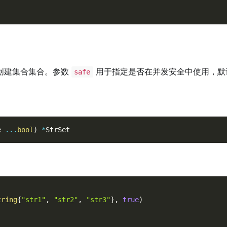
创建集合集合。参数
用于指定是否在并发安全中使用，默
safe
e 
...
bool
)
*
StrSet
tring
{
"str1"
,
"str2"
,
"str3"
}
,
true
)