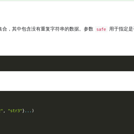
集合，其中包含没有重复字符串的数据。参数
用于指定是
safe
。
2"
,
"str3"
}
...
)