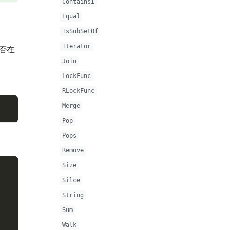
ContainsI
Equal
IsSubSetOf
Iterator
否在
Join
LockFunc
RLockFunc
Merge
Pop
Pops
Remove
Size
Silce
String
Sum
Walk