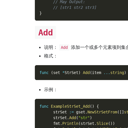
// May Output:
// [str1 str2 str3]
}
Add
说明：
添加一个或多个元素项到集
Add
格式：
func
(
set 
*
StrSet
)
Add
(
item 
...
string
)
示例：
func
ExampleStrSet_Add
(
)
{
      strSet 
:=
 gset
.
NewStrSetFrom
(
[
]
s
      strSet
.
Add
(
"str"
)
      fmt
.
Println
(
strSet
.
Slice
(
)
)