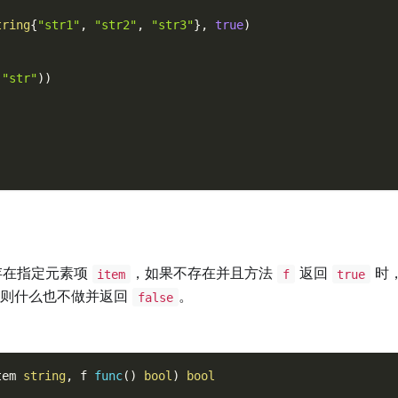
tring
{
"str1"
,
"str2"
,
"str3"
}
,
true
)
(
"str"
)
)
存在指定元素项
，如果不存在并且方法
返回
时
item
f
true
否则什么也不做并返回
。
false
tem 
string
,
 f 
func
(
)
bool
)
bool