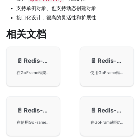
支持单例对象、也支持动态创建对象
接口化设计，很高的灵活性和扩展性
相关文档
📄️
Redis-配置管理
📄️
Redis-使用示例
在GoFrame框架中使用gredis组件进行Redis的配置管理。我们推荐通过配置文件来管理Redis配置，支持单实例和集群化配置。此外，还详细说明了各种配置项的使用方法，并提供了相关的代码示例供参考。
使用GoFrame框架在Redis中执行基本操作的示例，包括Set/Get、SetEx、HSet/HGetAll和HMSet/HMGet操作。这些代码示例展示了如何通过GoFrame框架的Redis模块进行数据存储和检索，适用于初学者学习如何在GoFrame框架环境中实现Redis功能。本示例同时提醒用户在Redis版本4.0.0及以上中HMSET已弃用，应使用HSET。
📄️
Redis-命令交互
📄️
Redis-高级特性
在使用GoFrame框架构建的应用中，通过Redis命令交互以及自动化的方式来序列化和反序列化数据。首先，我们讲解了Do方法的强大扩展性，它允许任何Redis命令的执行。随后我们展示了如何使用map和struct来存取数据，并利用json序列化简化编程。通过GoFrame框架与Redis的结合，开发者可以更加高效地进行数据管理。
在GoFrame框架中使用Redis的Conn对象进行长链接操作，如订阅发布等功能。通过使用连接池获取连接对象进行操作，同时注意连接对象超时问题以及使用后的关闭操作。示例代码展示了通过Conn实现订阅发布模式，程序将在终端打印从Redis Server获取的数据。