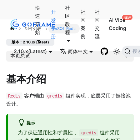
快
社
开
社
社
速
区
发
区
区
AI Vibe
开
教
手
案
交
Coding
组件列表
NoSQL Redis
始
程
册
例
流
版本：2.10.x(Latest)
2.10.x(Latest)
简体中文
搜
本页总览
基本介绍
客户端由
组件实现，底层采用了链接池
Redis
gredis
设计。
提示
为了保证通用性和扩展性，
组件采用
gredis