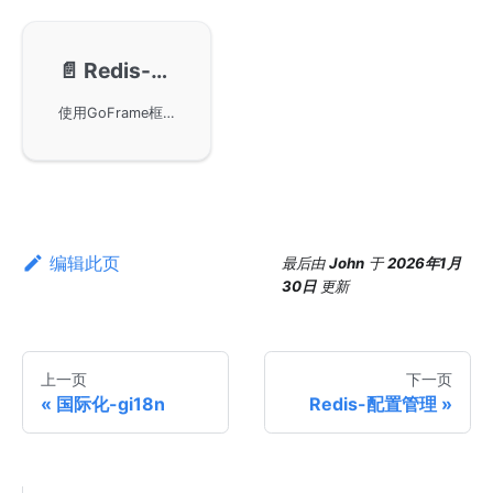
📄️
Redis-接口化设计
使用GoFrame框架中的gredis实现一个接口化设计的Redis组件，具备强大灵活性和扩展性。通过实现自定义Redis Adapter，可以轻松覆盖默认实现的方法。文中提供了详细示例，展示了如何在自定义Do方法中实现日志打印，并在业务中使用。
编辑此页
最后
由
John
于
2026年1月
30日
更新
上一页
下一页
国际化-gi18n
Redis-配置管理