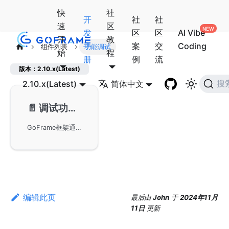
快
社
开
社
社
速
区
发
区
区
AI Vibe
开
教
手
案
交
Coding
组件列表
功能调试
始
程
册
例
流
版本：2.10.x(Latest)
2.10.x(Latest)
简体中文
搜
📄️
调试功能-gdebug
GoFrame框架通过gdebug组件提供了丰富的调试功能，适用于开发环境中堆栈和调用链的分析。虽然调试方法与性能效率相关性不强，但可以帮助开发者更好地了解代码执行路径和调用信息。
编辑此页
最后
由
John
于
2024年11月
11日
更新