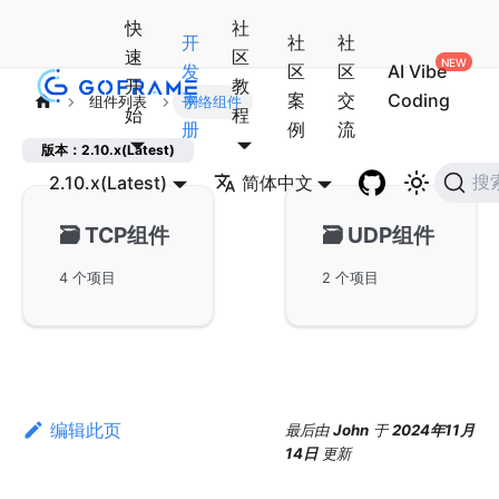
快
社
开
社
社
速
区
发
区
区
AI Vibe
开
教
手
案
交
Coding
组件列表
网络组件
始
程
册
例
流
版本：2.10.x(Latest)
2.10.x(Latest)
简体中文
搜
🗃️
TCP组件
🗃️
UDP组件
4 个项目
2 个项目
编辑此页
最后
由
John
于
2024年11月
14日
更新