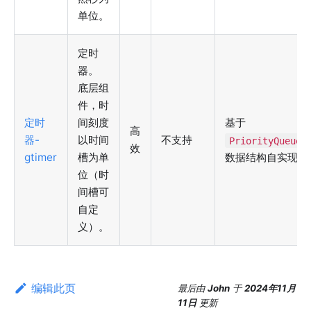
单位。
定时
器。
底层组
件，时
定时
间刻度
基于
高
器-
以时间
不支持
PriorityQueue
效
gtimer
槽为单
数据结构自实现
位（时
间槽可
自定
义）。
编辑此页
最后
由
John
于
2024年11月
11日
更新