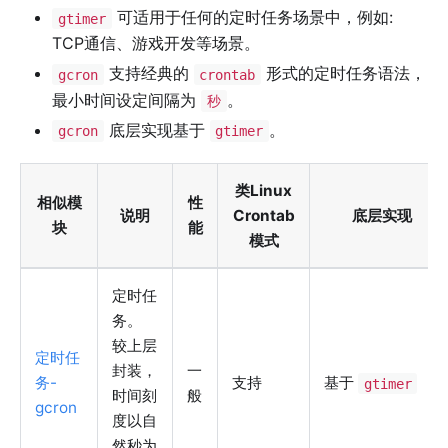
可适用于任何的定时任务场景中，例如:
gtimer
TCP通信、游戏开发等场景。
支持经典的
形式的定时任务语法，
gcron
crontab
最小时间设定间隔为
。
秒
底层实现基于
。
gcron
gtimer
类Linux
相似模
性
说明
Crontab
底层实现
块
能
模式
定时任
务。
较上层
定时任
封装，
一
务-
支持
基于
gtimer
时间刻
般
gcron
度以自
然秒为