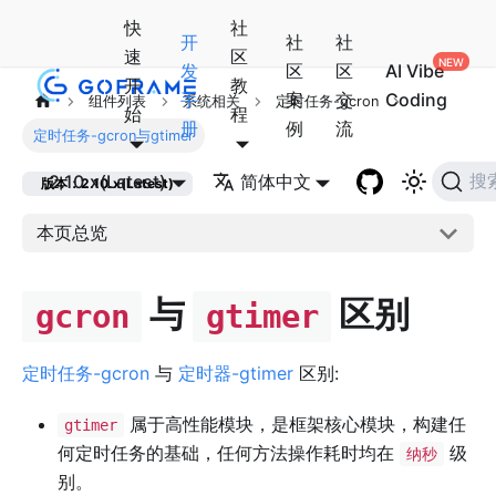
快
社
开
社
社
速
区
发
区
区
AI Vibe
开
教
手
案
交
Coding
组件列表
系统相关
定时任务-gcron
始
程
册
例
流
定时任务-gcron与gtimer
2.10.x(Latest)
简体中文
搜
版本：2.10.x(Latest)
本页总览
与
区别
gcron
gtimer
定时任务-gcron
与
定时器-gtimer
区别:
属于高性能模块，是框架核心模块，构建任
gtimer
何定时任务的基础，任何方法操作耗时均在
级
纳秒
别。