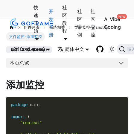
快
社
开
社
社
速
区
发
区
区
AI Vibe
开
教
手
案
交
Coding
组件列表
系统相关
文件监控-gfsnotify
始
程
册
例
流
文件监控-添加监控
2.10.x(Latest)
简体中文
搜
版本：2.10.x(Latest)
本页总览
添加监控
package
 main
import
(
"context"