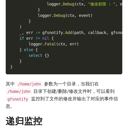
                logger
.
Debug
(
ctx
,
"修改权限 : "
,
 eve
}
            logger
.
Debug
(
ctx
,
 event
)
}
)
_
,
 err 
:=
 gfsnotify
.
Add
(
path
,
 callback
,
 gfsnoti
if
 err 
!=
nil
{
        logger
.
Fatal
(
ctx
,
 err
)
}
else
{
select
{
}
}
}
其中
参数为一个目录，当我们在
/home/john
目录下创建/删除/修改文件时，可以看到
/home/john
监控到了文件的修改并输出了对应的事件信
gfsnotify
息。
递归监控