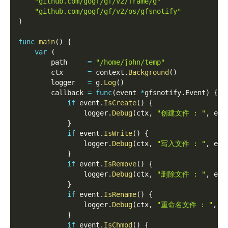
"github.com/gogf/gf/v2/frame/g"
"github.com/gogf/gf/v2/os/gfsnotify"
)
func
main
(
)
{
var
(
        path     
=
"/home/john/temp"
        ctx      
=
 context
.
Background
(
)
        logger   
=
 g
.
Log
(
)
        callback 
=
func
(
event 
*
gfsnotify
.
Event
)
{
if
 event
.
IsCreate
(
)
{
                logger
.
Debug
(
ctx
,
"创建文件 : "
,
 eve
}
if
 event
.
IsWrite
(
)
{
                logger
.
Debug
(
ctx
,
"写入文件 : "
,
 eve
}
if
 event
.
IsRemove
(
)
{
                logger
.
Debug
(
ctx
,
"删除文件 : "
,
 eve
}
if
 event
.
IsRename
(
)
{
                logger
.
Debug
(
ctx
,
"重命名文件 : "
,
 e
}
if
 event
.
IsChmod
(
)
{