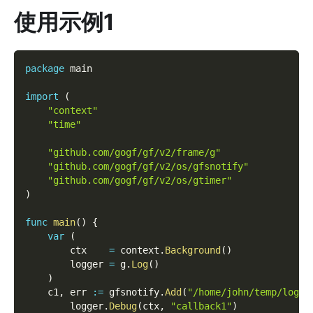
使用示例1
package
 main
import
(
"context"
"time"
"github.com/gogf/gf/v2/frame/g"
"github.com/gogf/gf/v2/os/gfsnotify"
"github.com/gogf/gf/v2/os/gtimer"
)
func
main
(
)
{
var
(
        ctx    
=
 context
.
Background
(
)
        logger 
=
 g
.
Log
(
)
)
    c1
,
 err 
:=
 gfsnotify
.
Add
(
"/home/john/temp/log"
,
        logger
.
Debug
(
ctx
,
"callback1"
)