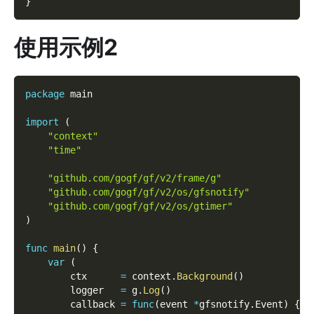
}
使用示例2
package
 main
import
(
"context"
"time"
"github.com/gogf/gf/v2/frame/g"
"github.com/gogf/gf/v2/os/gfsnotify"
"github.com/gogf/gf/v2/os/gtimer"
)
func
main
(
)
{
var
(
        ctx      
=
 context
.
Background
(
)
        logger   
=
 g
.
Log
(
)
        callback 
=
func
(
event 
*
gfsnotify
.
Event
)
{