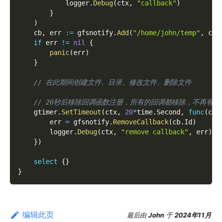
            logger
.
Debug
(
ctx
,
"callback"
)
}
)
    cb
,
 err 
:=
 gfsnotify
.
Add
(
"/home/john/temp"
,
 cal
if
 err 
!=
nil
{
panic
(
err
)
}
// 在此期间创建文件、目录、修改文件、删除文件
// 20秒后移除回调函数注册，所有的回调都移除，不再有
    gtimer
.
SetTimeout
(
ctx
,
20
*
time
.
Second
,
func
(
ctx
        err 
=
 gfsnotify
.
RemoveCallback
(
cb
.
Id
)
        logger
.
Debug
(
ctx
,
"remove callback"
,
 err
)
}
)
select
{
}
}
编辑此页
最后
由
John
于
2024年11月