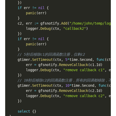
}
)
if
 err 
!=
nil
{
panic
(
err
)
}
    c2
,
 err 
:=
 gfsnotify
.
Add
(
"/home/john/temp/log"
,
        logger
.
Debug
(
ctx
,
"callback2"
)
}
)
if
 err 
!=
nil
{
panic
(
err
)
}
// 5秒后移除c1的回调函数注册，仅剩c2
    gtimer
.
SetTimeout
(
ctx
,
5
*
time
.
Second
,
func
(
ctx 
        err 
=
 gfsnotify
.
RemoveCallback
(
c1
.
Id
)
        logger
.
Debug
(
ctx
,
"remove callback c1"
,
 err
}
)
// 10秒后移除c2的回调函数注册，所有的回调都移除，不
    gtimer
.
SetTimeout
(
ctx
,
10
*
time
.
Second
,
func
(
ctx
        err 
=
 gfsnotify
.
RemoveCallback
(
c2
.
Id
)
        logger
.
Debug
(
ctx
,
"remove callback c2"
,
 err
}
)
select
{
}