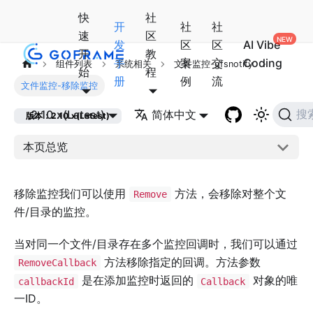
快
社
开
社
社
速
区
发
区
区
AI Vibe
开
教
手
案
交
Coding
组件列表
系统相关
文件监控-gfsnotify
始
程
册
例
流
文件监控-移除监控
2.10.x(Latest)
简体中文
搜
版本：2.10.x(Latest)
本页总览
移除监控我们可以使用
方法，会移除对整个文
Remove
件/目录的监控。
当对同一个文件/目录存在多个监控回调时，我们可以通过
方法移除指定的回调。方法参数
RemoveCallback
是在添加监控时返回的
对象的唯
callbackId
Callback
一ID。