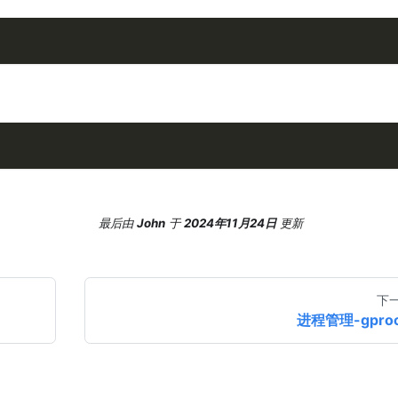
最后
由
John
于
2024年11月24日
更新
下
进程管理-gpro