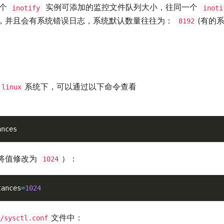
一个
实例可添加的监控文件队列大小，往同一个
inotify
inoti
，并且会有系统错误日志，系统默认数量往往为：
(有的
8192
系统下，可以通过以下命令查看
linux
ances
将值修改为
）：
1024
tances
=
1024
文件中：
/sysctl.conf