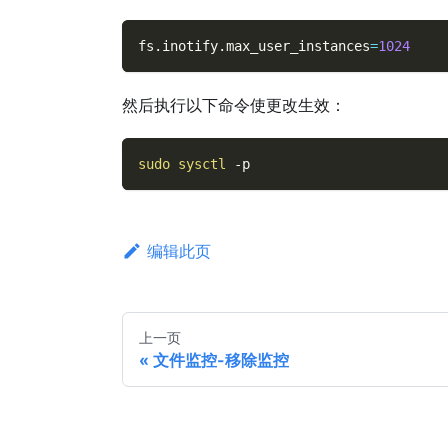
fs.inotify.max_user_instances
=
1024
然后执行以下命令使更改生效：
sudo
sysctl
-p
编辑此页
上一页
文件监控-移除监控