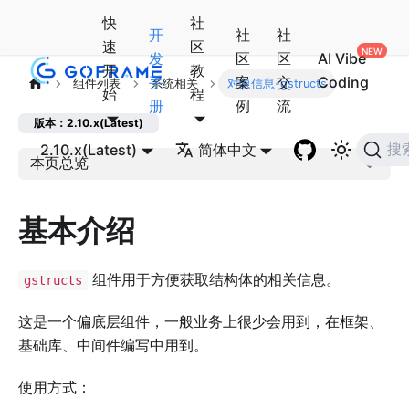
快
社
开
社
社
速
区
发
区
区
AI Vibe
开
教
手
案
交
Coding
组件列表
系统相关
对象信息-gstructs
始
程
册
例
流
版本：2.10.x(Latest)
2.10.x(Latest)
简体中文
搜
本页总览
基本介绍
组件用于方便获取结构体的相关信息。
gstructs
这是一个偏底层组件，一般业务上很少会用到，在框架、
基础库、中间件编写中用到。
使用方式：