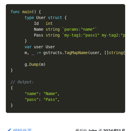
func
main
(
)
{
type
 User 
struct
{
          Id   
int
          Name 
string
`params:"name"`
          Pass 
string
`my-tag1:"pass1" my-tag2:"pas
}
var
 user User
      m
,
_
:=
 gstructs
.
TagMapName
(
user
,
[
]
string
{
"p
      g
.
Dump
(
m
)
}
// Output:
{
"name"
:
"Name"
,
"pass"
:
"Pass"
,
}
编辑此页
最后
由
John
于
2024年11月