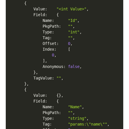
{
          Value
:
"<int Value>"
,
          Field
:
{
              Name
:
"Id"
,
              PkgPath
:
""
,
              Type
:
"int"
,
              Tag
:
""
,
              Offset
:
0
,
              Index
:
[
0
,
]
,
              Anonymous
:
false
,
}
,
          TagValue
:
""
,
}
,
{
          Value
:
{
}
,
          Field
:
{
              Name
:
"Name"
,
              PkgPath
:
""
,
              Type
:
"string"
,
              Tag
:
"params:\"name\""
,