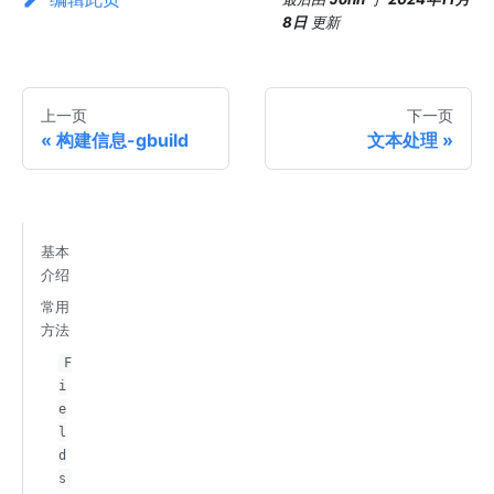
8日
更新
上一页
下一页
构建信息-gbuild
文本处理
基本
介绍
常用
方法
F
i
e
l
d
s