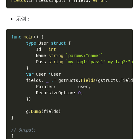
Fields
(
in FieldsInput
)
(
[
]
Field
,
error
)
示例：
func
main
(
)
{
type
 User 
struct
{
          Id   
int
          Name 
string
`params:"name"`
          Pass 
string
`my-tag1:"pass1" my-tag2:"pas
}
var
 user 
*
User
      fields
,
_
:=
 gstructs
.
Fields
(
gstructs
.
FieldsI
          Pointer
:
         user
,
          RecursiveOption
:
0
,
}
)
      g
.
Dump
(
fields
)
}
// Output:
[