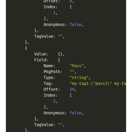
              Offset
:
8
,
              Index
:
[
1
,
]
,
              Anonymous
:
false
,
}
,
          TagValue
:
""
,
}
,
{
          Value
:
{
}
,
          Field
:
{
              Name
:
"Pass"
,
              PkgPath
:
""
,
              Type
:
"string"
,
              Tag
:
"my-tag1:\"pass1\" my-tag2
              Offset
:
24
,
              Index
:
[
2
,
]
,
              Anonymous
:
false
,
}
,
          TagValue
:
""
,
}
,