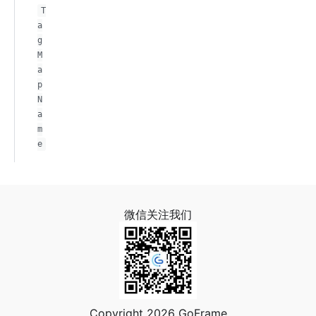
T
a
g
M
a
p
N
a
m
e
微信关注我们
Copyright 2026 GoFrame