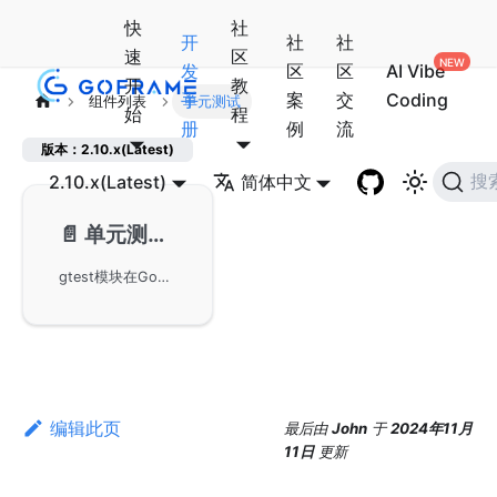
快
社
开
社
社
速
区
发
区
区
AI Vibe
开
教
手
案
交
Coding
组件列表
单元测试
始
程
册
例
流
版本：2.10.x(Latest)
2.10.x(Latest)
简体中文
搜
📄️
单元测试-gtest
gtest模块在GoFrame框架下的使用，提供简便和轻量级的单元测试方法。gtest基于标准库testing进行功能扩展，增加了多个测试特性，如测试用例隔离和常用断言方法。适用于大部分的单元测试场景，并在需要更复杂测试时，可结合第三方测试框架如testify和goconvey使用。
编辑此页
最后
由
John
于
2024年11月
11日
更新