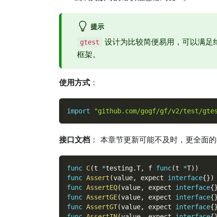
提示
设计为比较简便易用，可以满足
gtest
框架。
使用方式
：
import
"github.com/gogf/gf/v2/test/gte
接口文档
： 本章节更新可能不及时，更全面
func
C
(
t 
*
testing
.
T
,
 f 
func
(
t 
*
T
)
)
func
Assert
(
value
,
 expect 
interface
{
}
)
func
AssertEQ
(
value
,
 expect 
interface
{
func
AssertGE
(
value
,
 expect 
interface
{
func
AssertGT
(
value
,
 expect 
interface
{
func
AssertIN
(
value
,
 expect 
interface
{