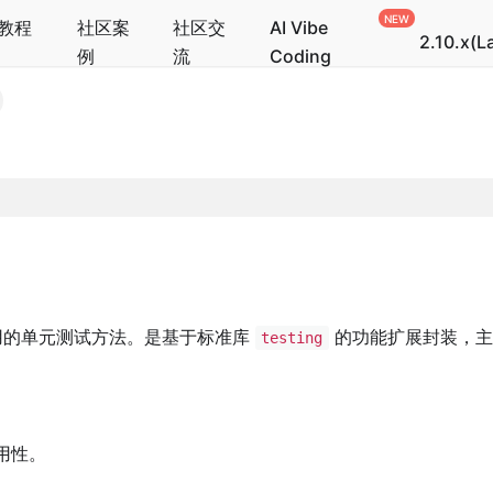
教程
社区案
社区交
AI Vibe
2.10.x(L
例
流
Coding
用的单元测试方法。是基于标准库
的功能扩展封装，主
testing
用性。