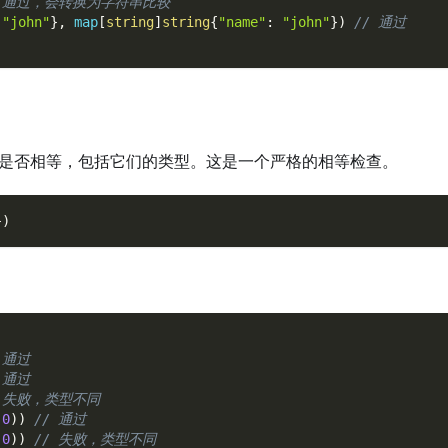
/ 通过，会转换为字符串比较
"john"
}
,
map
[
string
]
string
{
"name"
:
"john"
}
)
// 通过
是否相等，包括它们的类型。这是一个严格的相等检查。
}
)
 通过
 通过
/ 失败，类型不同
.0
)
)
// 通过
.0
)
)
// 失败，类型不同