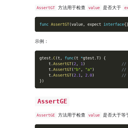
方法用于检查
是否大于
AssertGT
value
e
func
AssertGT
(
value
,
 expect 
interface
{
示例：
gtest
.
C
(
t
,
func
(
t 
*
gtest
.
T
)
{
    t
.
AssertGT
(
2
,
1
)
//
    t
.
AssertGT
(
"b"
,
"a"
)
//
    t
.
AssertGT
(
2.1
,
2.0
)
//
}
)
AssertGE
方法用于检查
是否大于等
AssertGE
value