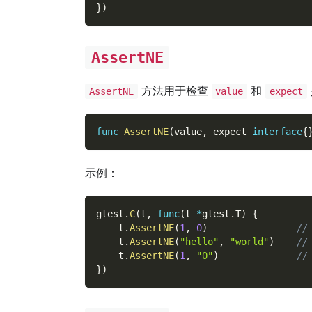
}
)
AssertNE
方法用于检查
和
AssertNE
value
expect
func
AssertNE
(
value
,
 expect 
interface
{
示例：
gtest
.
C
(
t
,
func
(
t 
*
gtest
.
T
)
{
    t
.
AssertNE
(
1
,
0
)
//
    t
.
AssertNE
(
"hello"
,
"world"
)
//
    t
.
AssertNE
(
1
,
"0"
)
//
}
)