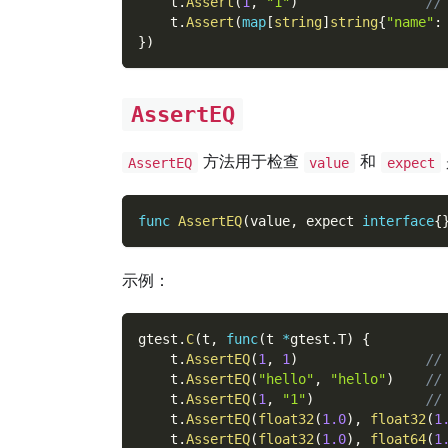
    t
.
Assert
(
1
,
"1"
)
/
    t
.
Assert
(
map
[
string
]
string
{
"name"
:
}
)
AssertEQ
方法用于检查
和
AssertEQ
value
expect
func
AssertEQ
(
value
,
 expect 
interface
{
示例：
gtest
.
C
(
t
,
func
(
t 
*
gtest
.
T
)
{
    t
.
AssertEQ
(
1
,
1
)
//
    t
.
AssertEQ
(
"hello"
,
"hello"
)
//
    t
.
AssertEQ
(
1
,
"1"
)
/
    t
.
AssertEQ
(
float32
(
1.0
)
,
float32
(
1
    t
.
AssertEQ
(
float32
(
1.0
)
,
float64
(
1