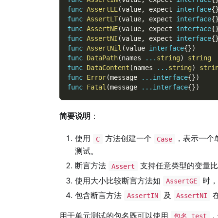
func
AssertLE
(
value
,
 expect 
interface
{
func
AssertLT
(
value
,
 expect 
interface
{
func
AssertNE
(
value
,
 expect 
interface
{
func
AssertNI
(
value
,
 expect 
interface
{
func
AssertNil
(
value 
interface
{
}
)
func
DataPath
(
names 
...
string
)
string
func
DataContent
(
names 
...
string
)
stri
func
Error
(
message 
...
interface
{
}
)
func
Fatal
(
message 
...
interface
{
}
)
简要说明
：
使用
方法创建一个
，表示一个
C
Case
测试。
断言方法
支持任意类型的变量
Assert
使用大小比较断言方法如
时，
AssertGE
包含断言方法
及
在
AssertIN
AssertNI
用于单元测试的包名既可以使用
，
包名_test