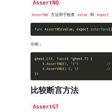
AssertNQ
方法用于检查
和
AssertNQ
value
expect
func
AssertNQ
(
value
,
 expect 
interface
{
示例：
gtest
.
C
(
t
,
func
(
t 
*
gtest
.
T
)
{
    t
.
AssertNQ
(
1
,
"1"
)
/
    t
.
AssertNQ
(
1.0
,
1
)
/
}
)
比较断言方法
AssertGT