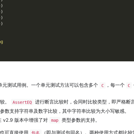
}
)
}
)
}
)
}
)
ng
单元测试用例。一个单元测试方法可以包含多个
，每一个
C
C
比较。
进行断言比较时，会同时比较类型，即严格断
AssertEQ
参数支持字符串及数字比较，其中字符串比较为大小写敏感。
 v2.9 版本中增强了对
类型参数的支持。
map
也可直接使用
（即与测试包同名）。两种使用方式都比较
包名