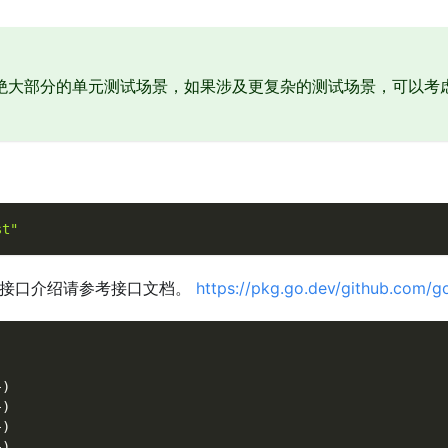
绝大部分的单元测试场景，如果涉及更复杂的测试场景，可以考
st"
的接口介绍请参考接口文档。
https://pkg.go.dev/github.com/go
}
)
}
)
}
)
}
)