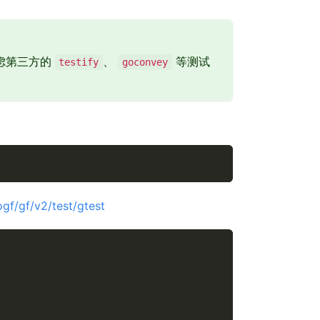
虑第三方的
、
等测试
testify
goconvey
gf/gf/v2/test/gtest