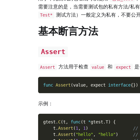
需要注意的是，当需要测试包的私有方法/私
测试方法）一般定义为私有，不要公
Test*
基本断言方法
Assert
方法用于检查
和
是
Assert
value
expect
func
Assert
(
value
,
 expect 
interface
{
}
)
示例：
gtest
.
C
(
t
,
func
(
t 
*
gtest
.
T
)
{
    t
.
Assert
(
1
,
1
)
//
    t
.
Assert
(
"hello"
,
"hello"
)
//