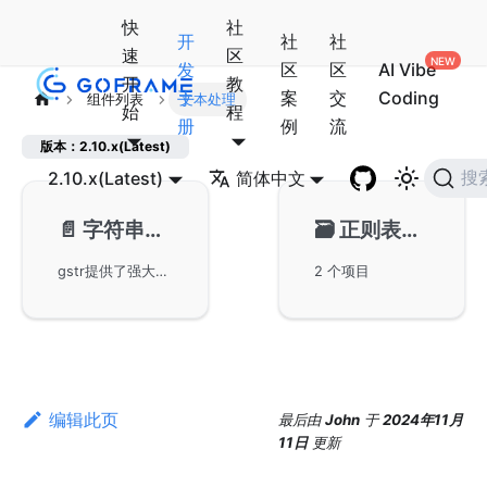
快
社
开
社
社
速
区
发
区
区
AI Vibe
开
教
手
案
交
Coding
组件列表
文本处理
始
程
册
例
流
版本：2.10.x(Latest)
2.10.x(Latest)
简体中文
搜
📄️
字符串处理-gstr
🗃️
正则表达式-gregex
gstr提供了强大便捷的文本处理组件，包含字符串判断、大小写转换、字符串比较、切分组合、命名转换等多种功能，相较于Golang标准库更加全面丰富。
2 个项目
编辑此页
最后
由
John
于
2024年11月
11日
更新