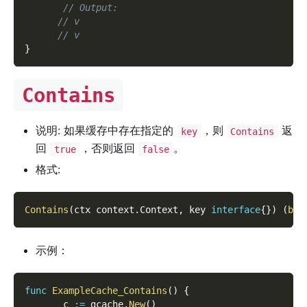
// Output:
// v
// v
}
Contains
说明: 如果缓存中存在指定的
，则
返
key
Contains
回
，否则返回
。
true
false
格式:
Contains
(
ctx context
.
Context
,
 key 
interface
{
}
)
(
boo
示例：
func
ExampleCache_Contains
(
)
{
       c 
:=
 gcache
.
New
(
)