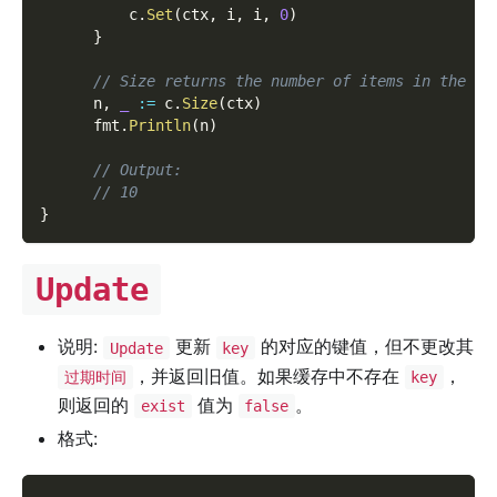
          c
.
Set
(
ctx
,
 i
,
 i
,
0
)
}
// Size returns the number of items in the ca
      n
,
_
:=
 c
.
Size
(
ctx
)
      fmt
.
Println
(
n
)
// Output:
// 10
}
Update
说明:
更新
的对应的键值，但不更改其
Update
key
，并返回旧值。如果缓存中不存在
，
过期时间
key
则返回的
值为
。
exist
false
格式: