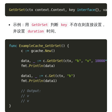
GetOrSet
(
ctx context
.
Context
,
 key 
interface
{
}
,
 valu
示例：用
判断
不存在则直接设置，
GetOrSet
key
并设置
时间。
duration
func
ExampleCache_GetOrSet
(
)
{
      c 
:=
 gcache
.
New
(
)
      data
,
_
:=
 c
.
GetOrSet
(
ctx
,
"k"
,
"v"
,
10000
*
ti
      fmt
.
Println
(
data
)
      data1
,
_
:=
 c
.
Get
(
ctx
,
"k"
)
      fmt
.
Println
(
data1
)
// Output:
// v
// v
}