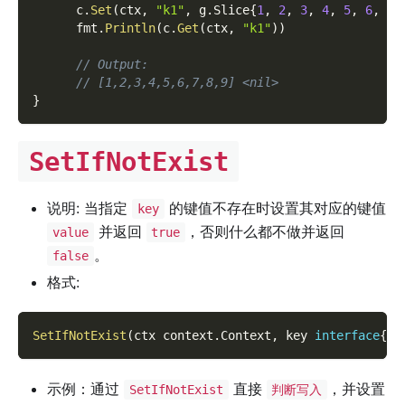
      c
.
Set
(
ctx
,
"k1"
,
 g
.
Slice
{
1
,
2
,
3
,
4
,
5
,
6
,
7
,
      fmt
.
Println
(
c
.
Get
(
ctx
,
"k1"
)
)
// Output:
// [1,2,3,4,5,6,7,8,9] <nil>
}
SetIfNotExist
说明: 当指定
的键值不存在时设置其对应的键值
key
并返回
，否则什么都不做并返回
value
true
。
false
格式:
SetIfNotExist
(
ctx context
.
Context
,
 key 
interface
{
}
,
示例：通过
直接
，并设置
SetIfNotExist
判断写入