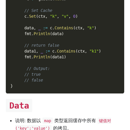
// Set Cache
      c
.
Set
(
ctx
,
"k"
,
"v"
,
0
)
      data
,
_
:=
 c
.
Contains
(
ctx
,
"k"
)
      fmt
.
Println
(
data
)
// return false
      data1
,
_
:=
 c
.
Contains
(
ctx
,
"k1"
)
      fmt
.
Println
(
data1
)
// Output:
// true
// false
}
Data
说明: 数据以
类型返回缓存中所有
map
键值对
的拷贝。
('key':'value')