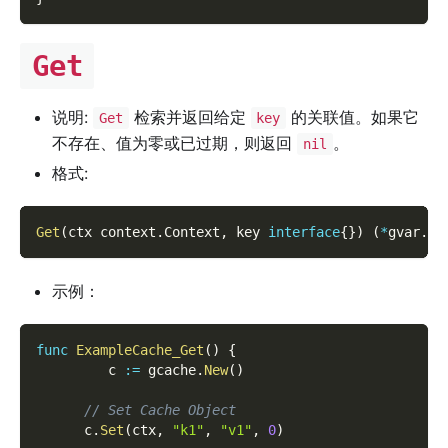
Get
说明:
检索并返回给定
的关联值。如果它
Get
key
不存在、值为零或已过期，则返回
。
nil
格式:
Get
(
ctx context
.
Context
,
 key 
interface
{
}
)
(
*
gvar
.
Va
示例：
func
ExampleCache_Get
(
)
{
         c 
:=
 gcache
.
New
(
)
// Set Cache Object
      c
.
Set
(
ctx
,
"k1"
,
"v1"
,
0
)