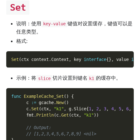
Set
说明：使用
键值对设置缓存，键值可以是
key-value
任意类型。
格式:
Set
(
ctx context
.
Context
,
 key 
interface
{
}
,
 value 
int
示例：将
切片设置到键名
的缓存中。
slice
k1
func
ExampleCache_Set
(
)
{
      c 
:=
 gcache
.
New
(
)
      c
.
Set
(
ctx
,
"k1"
,
 g
.
Slice
{
1
,
2
,
3
,
4
,
5
,
6
,
7
,
      fmt
.
Println
(
c
.
Get
(
ctx
,
"k1"
)
)
// Output:
// [1,2,3,4,5,6,7,8,9] <nil>