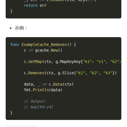
return
 err
}
示例：
func
ExampleCache_Removes
(
)
{
      c 
:=
 gcache
.
New
(
)
      c
.
SetMap
(
ctx
,
 g
.
MapAnyAny
{
"k1"
:
"v1"
,
"k2"
:
"
      c
.
Removes
(
ctx
,
 g
.
Slice
{
"k1"
,
"k2"
,
"k3"
}
)
      data
,
_
:=
 c
.
Data
(
ctx
)
      fmt
.
Println
(
data
)
// Output:
// map[k4:v4]
}