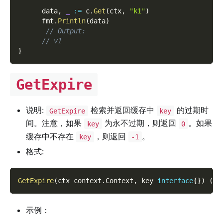
      data
,
_
:=
 c
.
Get
(
ctx
,
"k1"
)
      fmt
.
Println
(
data
)
// Output:
// v1
}
GetExpire
说明:
检索并返回缓存中
的过期时
GetExpire
key
间。注意，如果
为永不过期，则返回
。如果
key
0
缓存中不存在
，则返回
。
key
-1
格式:
GetExpire
(
ctx context
.
Context
,
 key 
interface
{
}
)
(
ti
示例：