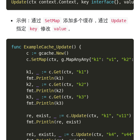
Update
(
ctx context
.
Context
,
 key 
interface
{
}
,
 value 
示例：通过
添加多个缓存，通过
SetMap
Update
指定
修改
。
key
value
func
ExampleCache_Update
(
)
{
      c 
:=
 gcache
.
New
(
)
      c
.
SetMap
(
ctx
,
 g
.
MapAnyAny
{
"k1"
:
"v1"
,
"k2"
:
"
      k1
,
_
:=
 c
.
Get
(
ctx
,
"k1"
)
      fmt
.
Println
(
k1
)
      k2
,
_
:=
 c
.
Get
(
ctx
,
"k2"
)
      fmt
.
Println
(
k2
)
      k3
,
_
:=
 c
.
Get
(
ctx
,
"k3"
)
      fmt
.
Println
(
k3
)
      re
,
 exist
,
_
:=
 c
.
Update
(
ctx
,
"k1"
,
"v11"
)
      fmt
.
Println
(
re
,
 exist
)
      re1
,
 exist1
,
_
:=
 c
.
Update
(
ctx
,
"k4"
,
"v44"
)