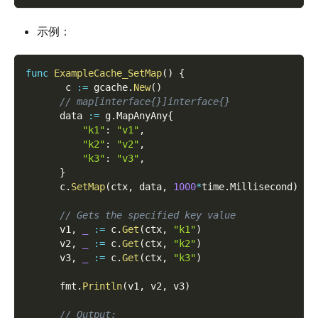
示例：
func
ExampleCache_SetMap
(
)
{
       c 
:=
 gcache
.
New
(
)
// map[interface{}]interface{}
      data 
:=
 g
.
MapAnyAny
{
"k1"
:
"v1"
,
"k2"
:
"v2"
,
"k3"
:
"v3"
,
}
      c
.
SetMap
(
ctx
,
 data
,
1000
*
time
.
Millisecond
)
// Gets the specified key value
      v1
,
_
:=
 c
.
Get
(
ctx
,
"k1"
)
      v2
,
_
:=
 c
.
Get
(
ctx
,
"k2"
)
      v3
,
_
:=
 c
.
Get
(
ctx
,
"k3"
)
      fmt
.
Println
(
v1
,
 v2
,
 v3
)
// Output: