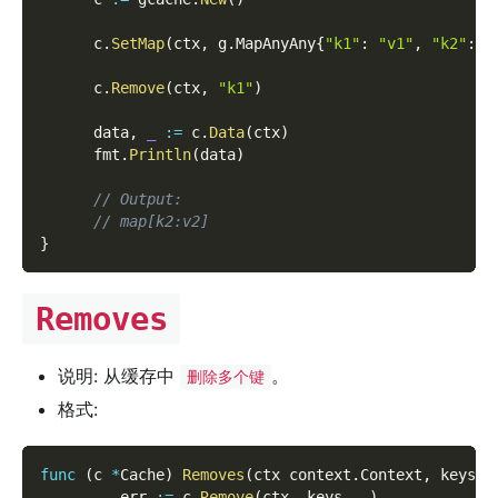
      c
.
SetMap
(
ctx
,
 g
.
MapAnyAny
{
"k1"
:
"v1"
,
"k2"
:
"
      c
.
Remove
(
ctx
,
"k1"
)
      data
,
_
:=
 c
.
Data
(
ctx
)
      fmt
.
Println
(
data
)
// Output:
// map[k2:v2]
}
Removes
说明: 从缓存中
。
删除多个键
格式:
func
(
c 
*
Cache
)
Removes
(
ctx context
.
Context
,
 keys 
[
_
,
 err 
:=
 c
.
Remove
(
ctx
,
 keys
...
)