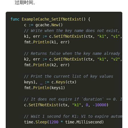
过期时间。
func
ExampleCache_SetIfNotExist
(
)
{
      c 
:=
 gcache
.
New
(
)
// Write when the key name does not exist, an
      k1
,
 err 
:=
 c
.
SetIfNotExist
(
ctx
,
"k1"
,
"v1"
,
1
      fmt
.
Println
(
k1
,
 err
)
// Returns false when the key name already ex
      k2
,
 err 
:=
 c
.
SetIfNotExist
(
ctx
,
"k1"
,
"v2"
,
1
      fmt
.
Println
(
k2
,
 err
)
// Print the current list of key values
      keys1
,
_
:=
 c
.
Keys
(
ctx
)
      fmt
.
Println
(
keys1
)
// It does not expire if `duration` == 0. It 
      c
.
SetIfNotExist
(
ctx
,
"k1"
,
0
,
-
10000
)
// Wait 1 second for K1: V1 to expire automat
      time
.
Sleep
(
1200
*
 time
.
Millisecond
)