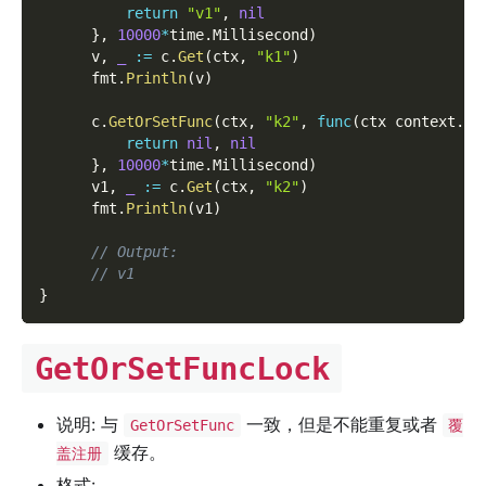
return
"v1"
,
nil
}
,
10000
*
time
.
Millisecond
)
      v
,
_
:=
 c
.
Get
(
ctx
,
"k1"
)
      fmt
.
Println
(
v
)
      c
.
GetOrSetFunc
(
ctx
,
"k2"
,
func
(
ctx context
.
Co
return
nil
,
nil
}
,
10000
*
time
.
Millisecond
)
      v1
,
_
:=
 c
.
Get
(
ctx
,
"k2"
)
      fmt
.
Println
(
v1
)
// Output:
// v1
}
GetOrSetFuncLock
说明: 与
一致，但是不能重复或者
GetOrSetFunc
覆
缓存。
盖注册
格式: