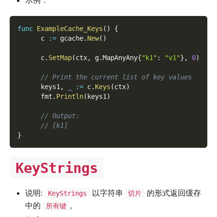
func
ExampleCache_Keys
(
)
{
      c 
:=
 gcache
.
New
(
)
      c
.
SetMap
(
ctx
,
 g
.
MapAnyAny
{
"k1"
:
"v1"
}
,
0
)
// Print the current list of key values
      keys1
,
_
:=
 c
.
Keys
(
ctx
)
      fmt
.
Println
(
keys1
)
// Output:
// [k1]
}
KeyStrings
说明:
以字符串
的形式返回缓存
KeyStrings
切片
中的
。
所有键