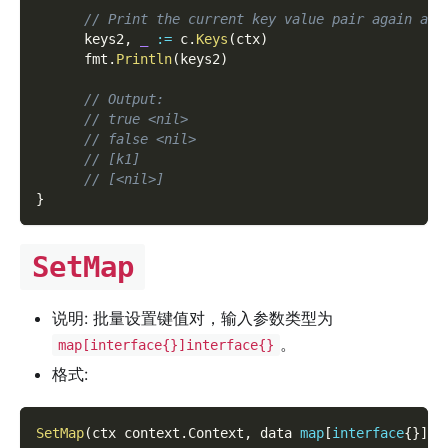
// Print the current key value pair again and
      keys2
,
_
:=
 c
.
Keys
(
ctx
)
      fmt
.
Println
(
keys2
)
// Output:
// true <nil>
// false <nil>
// [k1]
// [<nil>]
}
SetMap
说明: 批量设置键值对，输入参数类型为
。
map[interface{}]interface{}
格式:
SetMap
(
ctx context
.
Context
,
 data 
map
[
interface
{
}
]
in