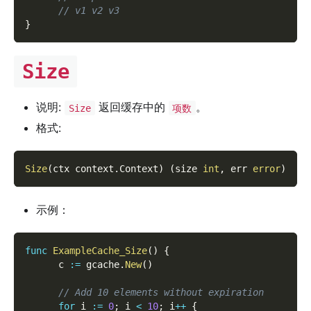
// v1 v2 v3
}
Size
说明:
返回缓存中的
。
Size
项数
格式:
Size
(
ctx context
.
Context
)
(
size 
int
,
 err 
error
)
示例：
func
ExampleCache_Size
(
)
{
      c 
:=
 gcache
.
New
(
)
// Add 10 elements without expiration
for
 i 
:=
0
;
 i 
<
10
;
 i
++
{