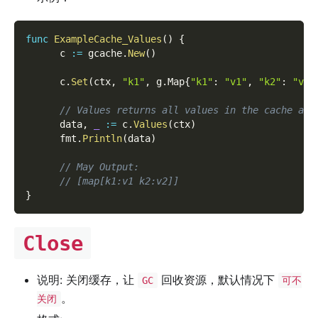
func
ExampleCache_Values
(
)
{
      c 
:=
 gcache
.
New
(
)
      c
.
Set
(
ctx
,
"k1"
,
 g
.
Map
{
"k1"
:
"v1"
,
"k2"
:
"v2"
// Values returns all values in the cache as 
      data
,
_
:=
 c
.
Values
(
ctx
)
      fmt
.
Println
(
data
)
// May Output:
// [map[k1:v1 k2:v2]]
}
Close
说明: 关闭缓存，让
回收资源，默认情况下
GC
可不
。
关闭