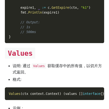
      expire1
,
_
:=
 c
.
GetExpire
(
ctx
,
"k1"
)
      fmt
.
Println
(
expire1
)
// Output:
// 1s
// 500ms
}
Values
说明: 通过
获取缓存中的所有值，以切片方
Values
式返回。
格式:
Values
(
ctx context
.
Context
)
(
values 
[
]
interface
{
}
,
 
示例：