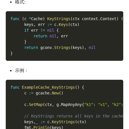
格式:
func
(
c 
*
Cache
)
KeyStrings
(
ctx context
.
Context
)
(
[
]
      keys
,
 err 
:=
 c
.
Keys
(
ctx
)
if
 err 
!=
nil
{
return
nil
,
 err
}
return
 gconv
.
Strings
(
keys
)
,
nil
}
示例：
func
ExampleCache_KeyStrings
(
)
{
      c 
:=
 gcache
.
New
(
)
      c
.
SetMap
(
ctx
,
 g
.
MapAnyAny
{
"k1"
:
"v1"
,
"k2"
:
"
// KeyStrings returns all keys in the cache a
      keys
,
_
:=
 c
.
KeyStrings
(
ctx
)
      fmt
.
Println
(
keys
)