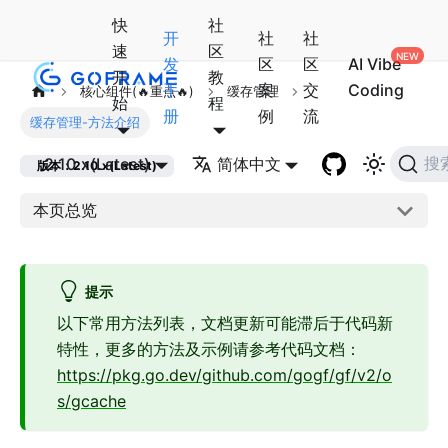
快
社
开
社
社
速
区
发
区
区
AI Vibe
开
教
手
案
交
Coding
核心组件(🔥重点🔥)
缓存管理
始
程
册
例
流
缓存管理-方法介绍
2.10.x(Latest)
简体中文
搜
版本：2.10.x(Latest)
本页总览
提示
以下常用方法列表，文档更新可能滞后于代码新
特性，更多的方法及示例请参考代码文档：
https://pkg.go.dev/github.com/gogf/gf/v2/o
s/gcache