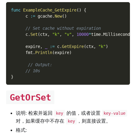
func
ExampleCache_GetExpire
(
)
{
      c 
:=
 gcache
.
New
(
)
// Set cache without expiration
      c
.
Set
(
ctx
,
"k"
,
"v"
,
10000
*
time
.
Millisecond
)
      expire
,
_
:=
 c
.
GetExpire
(
ctx
,
"k"
)
      fmt
.
Println
(
expire
)
// Output:
// 10s
}
GetOrSet
说明: 检索并返回
的值，或者设置
key
key-value
对，如果缓存中不存在
，则直接设置。
key
格式: