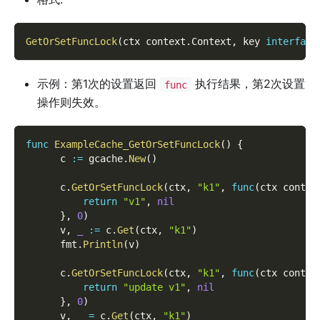
GetOrSetFuncLock
(
ctx context
.
Context
,
 key 
interface
示例：第1次的设置返回
执行结果，第2次设置
func
操作则失效。
func
ExampleCache_GetOrSetFuncLock
(
)
{
      c 
:=
 gcache
.
New
(
)
      c
.
GetOrSetFuncLock
(
ctx
,
"k1"
,
func
(
ctx contex
return
"v1"
,
nil
}
,
0
)
      v
,
_
:=
 c
.
Get
(
ctx
,
"k1"
)
      fmt
.
Println
(
v
)
      c
.
GetOrSetFuncLock
(
ctx
,
"k1"
,
func
(
ctx contex
return
"update v1"
,
nil
}
,
0
)
      v
,
_
=
 c
.
Get
(
ctx
,
"k1"
)