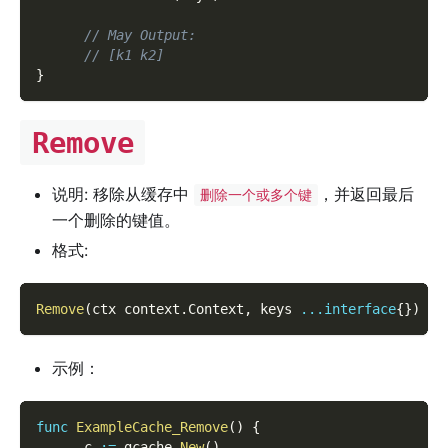
// May Output:
// [k1 k2]
}
Remove
说明: 移除从缓存中
，并返回最后
删除一个或多个键
一个删除的键值。
格式:
Remove
(
ctx context
.
Context
,
 keys 
...
interface
{
}
)
(
l
示例：
func
ExampleCache_Remove
(
)
{
      c 
:=
 gcache
.
New
(
)