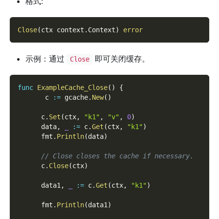
格式:
Close
(
ctx context
.
Context
)
error
示例：通过
即可关闭缓存。
Close
func
ExampleCache_Close
(
)
{
       c 
:=
 gcache
.
New
(
)
      c
.
Set
(
ctx
,
"k1"
,
"v"
,
0
)
      data
,
_
:=
 c
.
Get
(
ctx
,
"k1"
)
      fmt
.
Println
(
data
)
// Close closes the cache if necessary.
      c
.
Close
(
ctx
)
      data1
,
_
:=
 c
.
Get
(
ctx
,
"k1"
)
      fmt
.
Println
(
data1
)