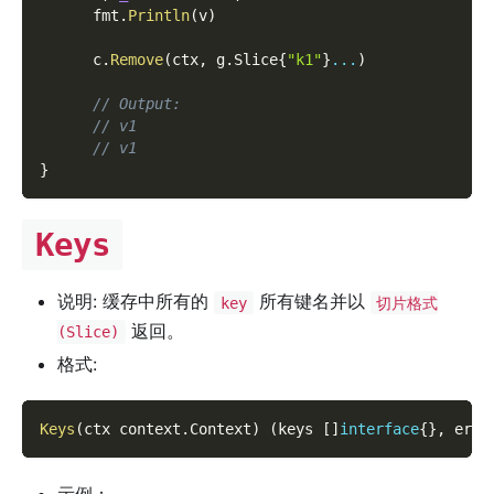
      fmt
.
Println
(
v
)
      c
.
Remove
(
ctx
,
 g
.
Slice
{
"k1"
}
...
)
// Output:
// v1
// v1
}
Keys
说明: 缓存中所有的
所有键名并以
key
切片格式
返回。
(Slice)
格式:
Keys
(
ctx context
.
Context
)
(
keys 
[
]
interface
{
}
,
 err 
示例：