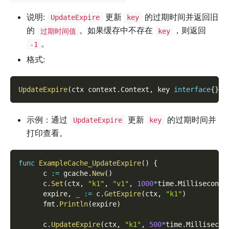
说明:
更新
的过期时间并返回旧
UpdateExpire
key
的
。如果缓存中不存在
，则返回
过期时间值
key
。
-1
格式:
UpdateExpire
(
ctx context
.
Context
,
 key 
interface
{
}
,
 
示例：通过
更新
的过期时间并
UpdateExpire
key
打印查看。
func
ExampleCache_UpdateExpire
(
)
{
      c 
:=
 gcache
.
New
(
)
      c
.
Set
(
ctx
,
"k1"
,
"v1"
,
1000
*
time
.
Millisecond
)
      expire
,
_
:=
 c
.
GetExpire
(
ctx
,
"k1"
)
      fmt
.
Println
(
expire
)
      c
.
UpdateExpire
(
ctx
,
"k1"
,
500
*
time
.
Millisecon