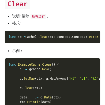
Clear
说明: 清除
。
所有缓存
格式:
func
(
c 
*
Cache
)
Clear
(
ctx context
.
Context
)
error
示例：
func
ExampleCache_Clear
(
)
{
      c 
:=
 gcache
.
New
(
)
      c
.
SetMap
(
ctx
,
 g
.
MapAnyAny
{
"k1"
:
"v1"
,
"k2"
:
"
      c
.
Clear
(
ctx
)
      data
,
_
:=
 c
.
Data
(
ctx
)
      fmt
.
Println
(
data
)