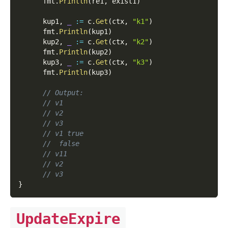
      fmt
.
Println
(
re1
,
 exist1
)
      kup1
,
_
:=
 c
.
Get
(
ctx
,
"k1"
)
      fmt
.
Println
(
kup1
)
      kup2
,
_
:=
 c
.
Get
(
ctx
,
"k2"
)
      fmt
.
Println
(
kup2
)
      kup3
,
_
:=
 c
.
Get
(
ctx
,
"k3"
)
      fmt
.
Println
(
kup3
)
// Output:
// v1
// v2
// v3
// v1 true
//  false
// v11
// v2
// v3
}
UpdateExpire