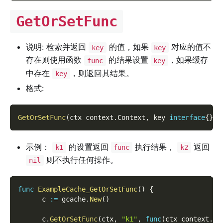
GetOrSetFunc
说明: 检索并返回
的值，如果
对应的值不
key
key
存在则使用函数
的结果设置
，如果缓存
func
key
中存在
，则返回其结果。
key
格式:
GetOrSetFunc
(
ctx context
.
Context
,
 key 
interface
{
}
,
 
示例：
的设置返回
执行结果，
返回
k1
func
k2
则不执行任何操作。
nil
func
ExampleCache_GetOrSetFunc
(
)
{
      c 
:=
 gcache
.
New
(
)
      c
.
GetOrSetFunc
(
ctx
,
"k1"
,
func
(
ctx context
.
Co