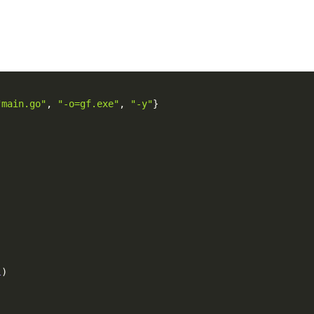
"main.go"
,
"-o=gf.exe"
,
"-y"
}
)
l
)