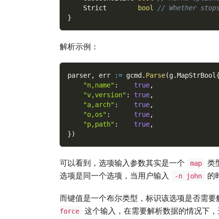
    Strict        
bool
// Whether stop
}
解析示例：
parser
,
 err 
:=
 gcmd
.
Parse
(
g
.
MapStrBool
"n,name"
:
true
,
"v,version"
:
true
,
"a,arch"
:
true
,
"o,os"
:
true
,
"p,path"
:
true
,
}
)
可以看到，选项输入参数其实是一个
类
map
选项是同一个选项，当用户输入
的
-n john
而键值是一个布尔类型，标识该选项是否需要
这个输入，在需要解析数据的情况下
force