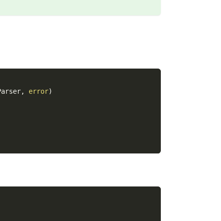
Parser
,
error
)