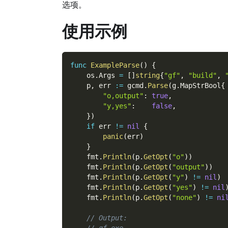
选项。
使用示例
func
ExampleParse
(
)
{
    os
.
Args 
=
[
]
string
{
"gf"
,
"build"
,
    p
,
 err 
:=
 gcmd
.
Parse
(
g
.
MapStrBool
{
"o,output"
:
true
,
"y,yes"
:
false
,
}
)
if
 err 
!=
nil
{
panic
(
err
)
}
    fmt
.
Println
(
p
.
GetOpt
(
"o"
)
)
    fmt
.
Println
(
p
.
GetOpt
(
"output"
)
)
    fmt
.
Println
(
p
.
GetOpt
(
"y"
)
!=
nil
)
    fmt
.
Println
(
p
.
GetOpt
(
"yes"
)
!=
nil
    fmt
.
Println
(
p
.
GetOpt
(
"none"
)
!=
ni
// Output: