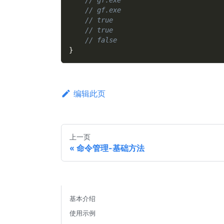
// gf.exe
// gf.exe
// true
// true
// false
}
编辑此页
上一页
命令管理-基础方法
基本介绍
使用示例