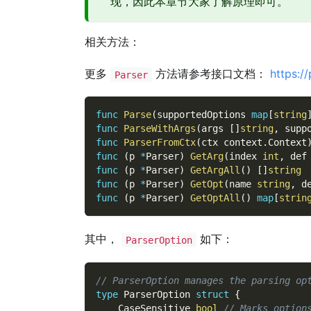
现，因此本章节大家了解原理即可。
相关方法：
更多
方法请参考接口文档：
https:/
Parser
func
Parse
(
supportedOptions 
map
[
string
func
ParseWithArgs
(
args 
[
]
string
,
 supp
func
ParserFromCtx
(
ctx context
.
Context
func
(
p 
*
Parser
)
GetArg
(
index 
int
,
 def
func
(
p 
*
Parser
)
GetArgAll
(
)
[
]
string
func
(
p 
*
Parser
)
GetOpt
(
name 
string
,
 d
func
(
p 
*
Parser
)
GetOptAll
(
)
map
[
strin
其中，
如下：
ParserOption
// ParserOption manages the parsing op
type
 ParserOption 
struct
{
    CaseSensitive 
bool
// Marks option