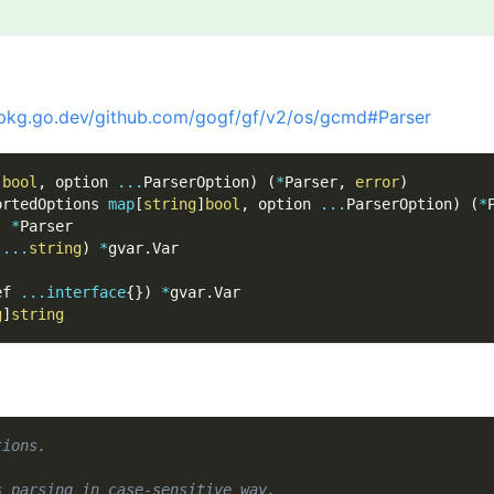
/pkg.go.dev/github.com/gogf/gf/v2/os/gcmd#Parser
]
bool
,
 option 
...
ParserOption
)
(
*
Parser
,
error
)
ortedOptions 
map
[
string
]
bool
,
 option 
...
ParserOption
)
(
*
)
*
Parser
 
...
string
)
*
gvar
.
Var
ef 
...
interface
{
}
)
*
gvar
.
Var
g
]
string
tions.
s parsing in case-sensitive way.