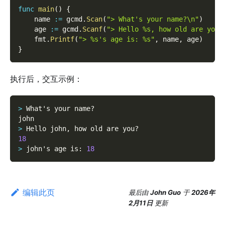
func
main
(
)
{
    name 
:=
 gcmd
.
Scan
(
"> What's your name?\n"
)
    age 
:=
 gcmd
.
Scanf
(
"> Hello %s, how old are you?
    fmt
.
Printf
(
"> %s's age is: %s"
,
 name
,
 age
)
}
执行后，交互示例：
>
 What's your name?
john
>
 Hello john
,
 how old are you?
18
>
 john's age is
:
18
编辑此页
最后
由
John Guo
于
2026年
2月11日
更新