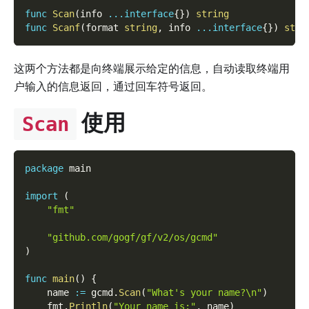
func
Scan
(
info 
...
interface
{
}
)
string
func
Scanf
(
format 
string
,
 info 
...
interface
{
}
)
stri
这两个方法都是向终端展示给定的信息，自动读取终端用
户输入的信息返回，通过回车符号返回。
使用
Scan
package
 main
import
(
"fmt"
"github.com/gogf/gf/v2/os/gcmd"
)
func
main
(
)
{
    name 
:=
 gcmd
.
Scan
(
"What's your name?\n"
)
    fmt
.
Println
(
"Your name is:"
,
 name
)