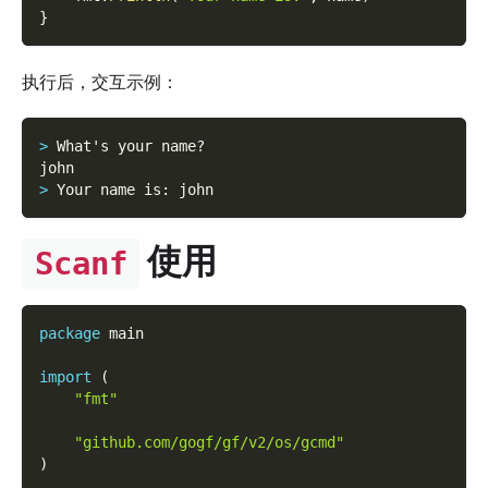
}
执行后，交互示例：
>
 What's your name?
john
>
 Your name is
:
 john
使用
Scanf
package
 main
import
(
"fmt"
"github.com/gogf/gf/v2/os/gcmd"
)