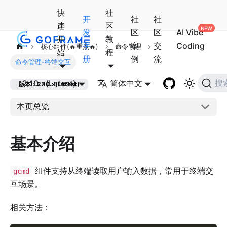
快
社
开
社
社
速
区
发
区
区
AI Vibe
开
教
手
案
交
Coding
核心组件(🔥重点🔥)
命令管理
始
程
册
例
流
命令管理-终端交互
2.10.x(Latest)
简体中文
搜
版本：2.10.x(Latest)
本页总览
基本介绍
组件支持从终端读取用户输入数据，常用于终端交
gcmd
互场景。
相关方法：