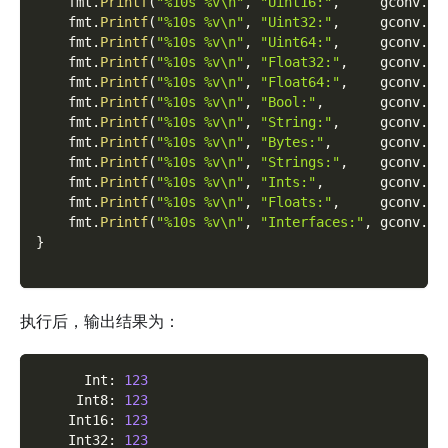
    fmt
.
Printf
(
"%10s %v\n"
,
"Uint16:"
,
     gconv
.
Ui
    fmt
.
Printf
(
"%10s %v\n"
,
"Uint32:"
,
     gconv
.
Ui
    fmt
.
Printf
(
"%10s %v\n"
,
"Uint64:"
,
     gconv
.
Ui
    fmt
.
Printf
(
"%10s %v\n"
,
"Float32:"
,
    gconv
.
Fl
    fmt
.
Printf
(
"%10s %v\n"
,
"Float64:"
,
    gconv
.
Fl
    fmt
.
Printf
(
"%10s %v\n"
,
"Bool:"
,
       gconv
.
Bo
    fmt
.
Printf
(
"%10s %v\n"
,
"String:"
,
     gconv
.
St
    fmt
.
Printf
(
"%10s %v\n"
,
"Bytes:"
,
      gconv
.
By
    fmt
.
Printf
(
"%10s %v\n"
,
"Strings:"
,
    gconv
.
St
    fmt
.
Printf
(
"%10s %v\n"
,
"Ints:"
,
       gconv
.
In
    fmt
.
Printf
(
"%10s %v\n"
,
"Floats:"
,
     gconv
.
Fl
    fmt
.
Printf
(
"%10s %v\n"
,
"Interfaces:"
,
 gconv
.
In
}
执行后，输出结果为：
      Int
:
123
     Int8
:
123
    Int16
:
123
    Int32
:
123