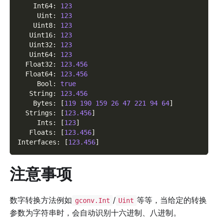
    Int64
:
123
     Uint
:
123
    Uint8
:
123
   Uint16
:
123
   Uint32
:
123
   Uint64
:
123
  Float32
:
123.456
  Float64
:
123.456
     Bool
:
true
   String
:
123.456
    Bytes
:
[
119
190
159
26
47
221
94
64
]
  Strings
:
[
123.456
]
     Ints
:
[
123
]
   Floats
:
[
123.456
]
Interfaces
:
[
123.456
]
注意事项
数字转换方法例如
/
等等，当给定的转换
gconv.Int
Uint
参数为字符串时，会自动识别十六进制、八进制。