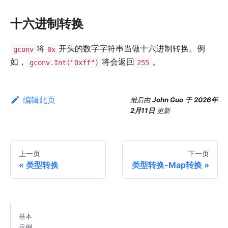
十六进制转换
将
开头的数字字符串当做十六进制转换。例
gconv
0x
如，
将会返回
。
gconv.Int("0xff")
255
编辑此页
最后
由
John Guo
于
2026年
2月11日
更新
上一页
下一页
类型转换
类型转换-Map转换
基本
示例