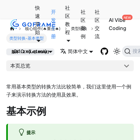
快
社
开
社
社
速
区
发
区
区
AI Vibe
开
教
手
案
交
Coding
核心组件(🔥重点🔥)
类型转换
始
程
册
例
流
类型转换-基本类型
2.10.x(Latest)
简体中文
搜
版本：2.10.x(Latest)
本页总览
常用基本类型的转换方法比较简单，我们这里使用一个例
子来演示转换方法的使用及效果。
基本示例
提示