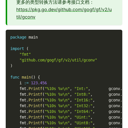
更多的类型转换方法请参考接口文档：
https://pkg.go.dev/github.com/gogf/gf/v2/u
til/gconv
package
 main
import
(
"fmt"
"github.com/gogf/gf/v2/util/gconv"
)
func
main
(
)
{
    i 
:=
123.456
    fmt
.
Printf
(
"%10s %v\n"
,
"Int:"
,
        gconv
.
In
    fmt
.
Printf
(
"%10s %v\n"
,
"Int8:"
,
       gconv
.
In
    fmt
.
Printf
(
"%10s %v\n"
,
"Int16:"
,
      gconv
.
In
    fmt
.
Printf
(
"%10s %v\n"
,
"Int32:"
,
      gconv
.
In
    fmt
.
Printf
(
"%10s %v\n"
,
"Int64:"
,
      gconv
.
In
    fmt
.
Printf
(
"%10s %v\n"
,
"Uint:"
,
       gconv
.
Ui
    fmt
.
Printf
(
"%10s %v\n"
,
"Uint8:"
,
      gconv
.
Ui