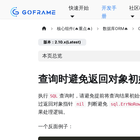
快速开始
开发手
社区
册
核心组件(🔥重点🔥)
数据库ORM🔥
版本：2.10.x(Latest)
本页总览
查询时避免返回对象初
执行
查询时，请避免提前将查询结果初始
SQL
过返回对象指针
判断避免
nil
sql.ErrNoRo
果处理逻辑。
一个反面例子：