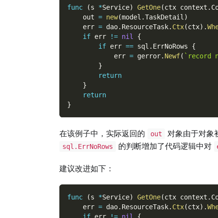
func
(
s 
*
Service
)
GetOne
(
ctx context
.
C
    out 
=
new
(
model
.
TaskDetail
)
    err 
=
 dao
.
ResourceTask
.
Ctx
(
ctx
)
.
Wh
if
 err 
!=
nil
{
if
 err 
==
 sql
.
ErrNoRows 
{
            err 
=
 gerror
.
Newf
(
`record 
}
return
}
return
}
在该例子中，实际返回的
对象由于对象
out
的判断增加了代码逻辑中对
sql.ErrNoRows
建议改进如下：
func
(
s 
*
Service
)
GetOne
(
ctx context
.
C
    err 
=
 dao
.
ResourceTask
.
Ctx
(
ctx
)
.
Wh
if
 err 
!=
nil
{