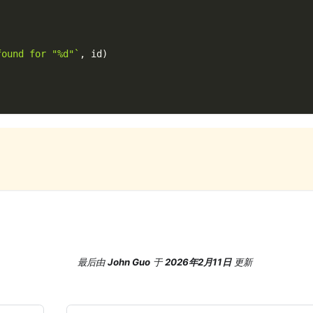
found for "%d"`
,
 id
)
最后
由
John Guo
于
2026年2月11日
更新