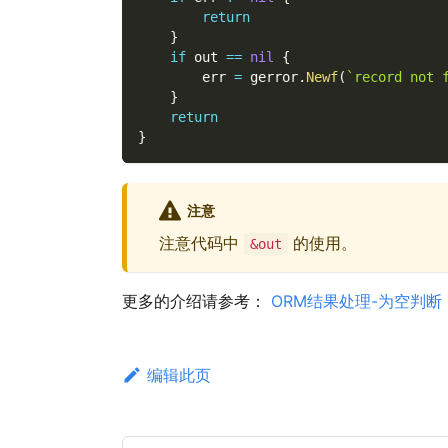
return
}
if
 out 
==
nil
{
        err 
=
 gerror
.
Newf
(
`record not 
}
return
}
注意
注意代码中
的使用。
&out
更多的介绍请参考：
ORM结果处理-为空判断
编辑此页