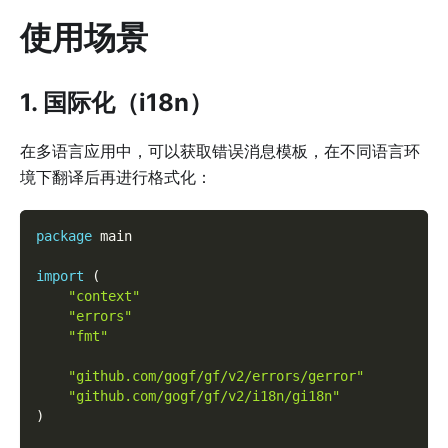
使用场景
1. 国际化（i18n）
在多语言应用中，可以获取错误消息模板，在不同语言环
境下翻译后再进行格式化：
package
 main
import
(
"context"
"errors"
"fmt"
"github.com/gogf/gf/v2/errors/gerror"
"github.com/gogf/gf/v2/i18n/gi18n"
)