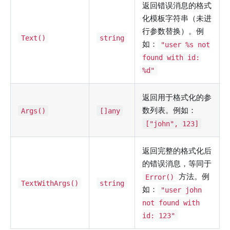
返回错误消息的格式
化模板字符串（未进
行参数替换）。例
Text()
string
如：
"user %s not
found with id:
%d"
返回用于格式化的参
数列表。例如：
Args()
[]any
["john", 123]
返回完整的格式化后
的错误消息，等同于
方法。例
Error()
TextWithArgs()
string
如：
"user john
not found with
id: 123"