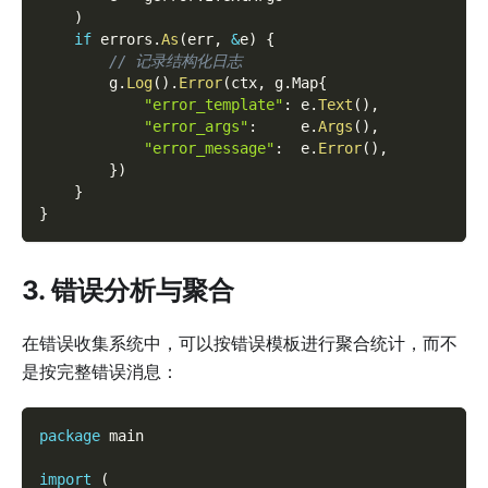
)
if
 errors
.
As
(
err
,
&
e
)
{
// 记录结构化日志
		g
.
Log
(
)
.
Error
(
ctx
,
 g
.
Map
{
"error_template"
:
 e
.
Text
(
)
,
"error_args"
:
     e
.
Args
(
)
,
"error_message"
:
  e
.
Error
(
)
,
}
)
}
}
3. 错误分析与聚合
在错误收集系统中，可以按错误模板进行聚合统计，而不
是按完整错误消息：
package
 main
import
(