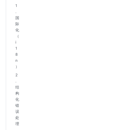
1
.
国
际
化
（
i
1
8
n
）
2
.
结
构
化
错
误
处
理