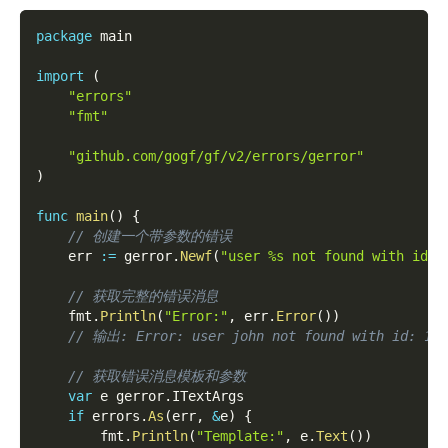
package
 main
import
(
"errors"
"fmt"
"github.com/gogf/gf/v2/errors/gerror"
)
func
main
(
)
{
// 创建一个带参数的错误
	err 
:=
 gerror
.
Newf
(
"user %s not found with id: 
// 获取完整的错误消息
	fmt
.
Println
(
"Error:"
,
 err
.
Error
(
)
)
// 输出: Error: user john not found with id: 123
// 获取错误消息模板和参数
var
 e gerror
.
ITextArgs
if
 errors
.
As
(
err
,
&
e
)
{
		fmt
.
Println
(
"Template:"
,
 e
.
Text
(
)
)