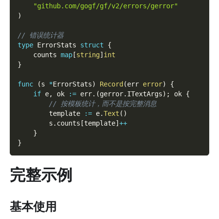
"github.com/gogf/gf/v2/errors/gerror"
)
// 错误统计器
type
 ErrorStats 
struct
{
    counts 
map
[
string
]
int
}
func
(
s 
*
ErrorStats
)
Record
(
err 
error
)
{
if
 e
,
 ok 
:=
 err
.
(
gerror
.
ITextArgs
)
;
 ok 
{
// 按模板统计，而不是按完整消息
        template 
:=
 e
.
Text
(
)
        s
.
counts
[
template
]
++
}
}
完整示例
基本使用