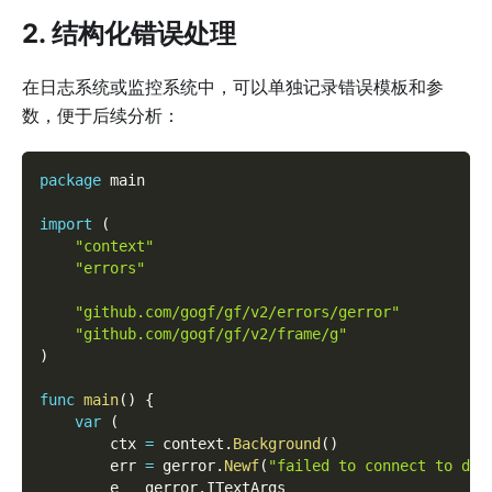
2. 结构化错误处理
在日志系统或监控系统中，可以单独记录错误模板和参
数，便于后续分析：
package
 main
import
(
"context"
"errors"
"github.com/gogf/gf/v2/errors/gerror"
"github.com/gogf/gf/v2/frame/g"
)
func
main
(
)
{
var
(
		ctx 
=
 context
.
Background
(
)
		err 
=
 gerror
.
Newf
(
"failed to connect to dat
		e   gerror
.
ITextArgs