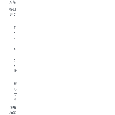
介绍
接口
定义
I
T
e
x
t
A
r
g
s
接
口
核
心
方
法
使用
场景