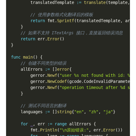
		translatedTemplate 
:=
translate
(
template
,
 l
// 使用参数格式化翻译后的模板
return
 fmt
.
Sprintf
(
translatedTemplate
,
 args
}
// 如果不支持 ITextArgs 接口，直接返回错误消息
return
 err
.
Error
(
)
}
func
main
(
)
{
// 创建不同类型的错误
	allErrors 
:=
[
]
error
{
		gerror
.
Newf
(
"user %s not found with id: %d"
		gerror
.
NewCodef
(
gcode
.
CodeInvalidParameter
,
		gerror
.
Newf
(
"operation timeout after %d sec
}
// 测试不同语言的翻译
	languages 
:=
[
]
string
{
"en"
,
"zh"
,
"ja"
}
for
_
,
 err 
:=
range
 allErrors 
{
		fmt
.
Println
(
"\n原始错误:"
,
 err
.
Error
(
)
)
for
_
,
 lang 
:=
range
 languages 
{