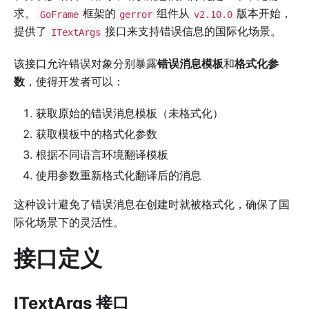
求。
框架的
组件从
版本开始，
GoFrame
gerror
v2.10.0
提供了
接口来支持错误信息的国际化场景。
ITextArgs
该接口允许错误对象分别暴露
错误消息模板
和
格式化参
数
，使得开发者可以：
获取原始的错误消息模板（未格式化）
获取模板中的格式化参数
根据不同语言环境翻译模板
使用参数重新格式化翻译后的消息
这种设计避免了错误消息在创建时就被格式化，确保了国
际化场景下的灵活性。
接口定义
ITextArgs 接口