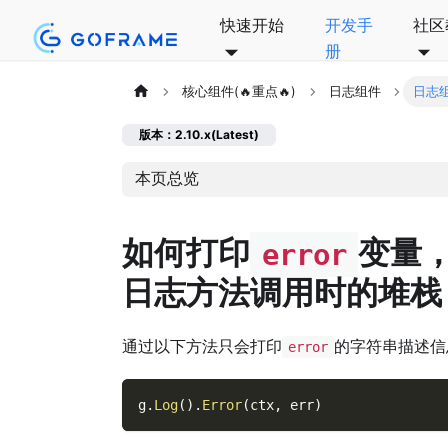
快速开始
开发手
社区
册
核心组件(🔥重点🔥)
日志组件
日志
版本：2.10.x(Latest)
本页总览
如何打印
变量
error
日志方法调用时的堆栈
通过以下方法只会打印
的字符串描述信
error
g
.
Log
(
)
.
Error
(
ctx
,
 err
)