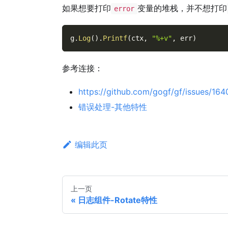
如果想要打印
变量的堆栈，并不想打印
error
g
.
Log
(
)
.
Printf
(
ctx
,
"%+v"
,
 err
)
参考连接：
https://github.com/gogf/gf/issues/164
错误处理-其他特性
编辑此页
上一页
日志组件-Rotate特性